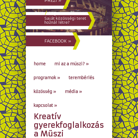
PREZI »
hun
/
eng
Saját közösségi teret
hoznál létre?
FACEBOOK »
home
mi az a müszi?
»
programok
»
terembérlés
közösség
»
média
»
kapcsolat
»
Kreatív
go to...
gyerekfoglalkozás
a Müszi