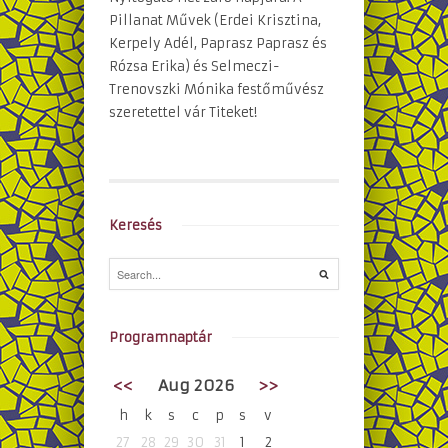
Pillanat Művek (Erdei Krisztina,
Kerpely Adél, Paprasz Paprasz és
Rózsa Erika) és Selmeczi-
Trenovszki Mónika festőművész
szeretettel vár Titeket!
Keresés
Programnaptár
<<
Aug 2026
>>
h
k
s
c
p
s
v
27
28
29
30
31
1
2