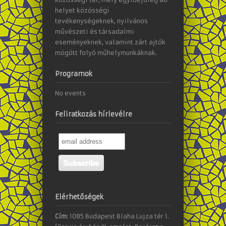
helyet közösségi
tevékenységeknek, nyilvános
művészeti és társadalmi
eseményeknek, valamint zárt ajtók
mögött folyó műhelymunkáknak.
Programok
No events
Feliratkozás hírlevélre
Elérhetőségek
Cím:
1085 Budapest Blaha Lujza tér 1.