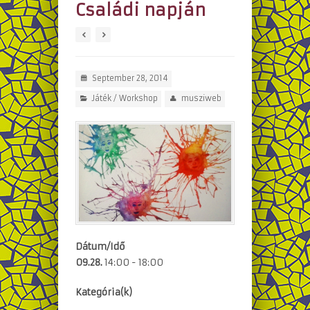
Családi napján
September 28, 2014
Játék
/
Workshop
musziweb
Dátum/Idő
09.28.
14:00 - 18:00
Kategória(k)