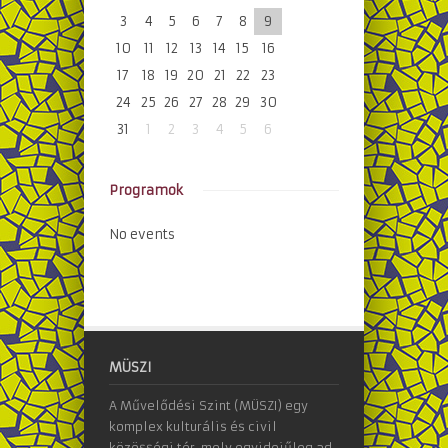
3
4
5
6
7
8
9
10
11
12
13
14
15
16
17
18
19
20
21
22
23
24
25
26
27
28
29
30
31
1
2
3
4
5
6
Programok
No events
MÜSZI
A Művelődési Szint (MÜSZI) egy
komplex kulturális és civil
közösségi tér, mely egyidejűleg ad