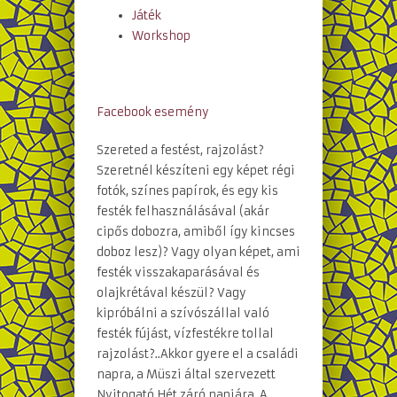
Játék
Workshop
Facebook esemény
Szereted a festést, rajzolást?
Szeretnél készíteni egy képet régi
fotók, színes papírok, és egy kis
festék felhasználásával (akár
cipős dobozra, amiből így kincses
doboz lesz)? Vagy olyan képet, ami
festék visszakaparásával és
olajkrétával készül? Vagy
kipróbálni a szívószállal való
festék fújást, vízfestékre tollal
rajzolást?..Akkor gyere el a családi
napra, a Müszi által szervezett
Nyitogató Hét záró napjára. A