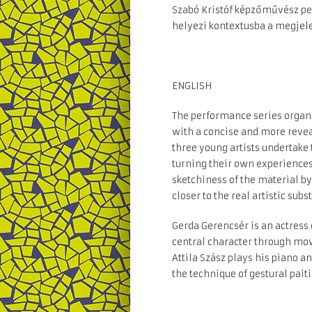
Szabó Kristóf képzőművész pedi
helyezi kontextusba a megjele
ENGLISH
The performance series organi
with a concise and more revea
three young artists undertake
turning their own experiences 
sketchiness of the material by
closer to the real artistic sub
Gerda Gerencsér is an actress 
central character through mov
Attila Szász plays his piano a
the technique of gestural pait