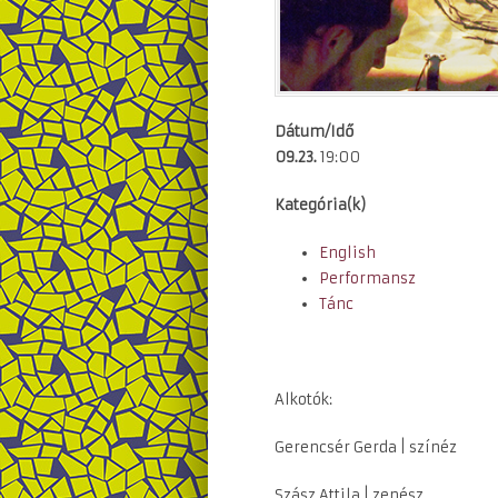
Dátum/Idő
09.23.
19:00
Kategória(k)
English
Performansz
Tánc
Alkotók:
Gerencsér Gerda | színéz
Szász Attila | zenész