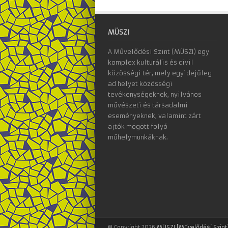
MÜSZI
A Művelődési Szint (MÜSZI) egy
komplex kulturális és civil
közösségi tér, mely egyidejűleg
ad helyet közösségi
tevékenységeknek, nyilvános
művészeti és társadalmi
eseményeknek, valamint zárt
ajtók mögött folyó
műhelymunkáknak.
© Copyright 2026
MÜSZI [Művelődési Szint