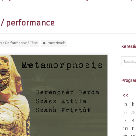
/ performance
h
/
Performansz
/
Tánc
musziweb
Keresé
Progra
<<
h
k
27
28
3
4
10
11