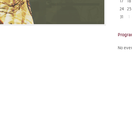
17
18
24
25
31
1
Progr
No eve