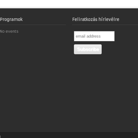
Programok
Feliratkozás hírlevélre
No events
]