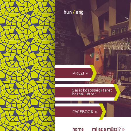
hun
/
eng
PREZI »
Saját közösségi teret
hoznál létre?
FACEBOOK »
home
mi az a müszi?
»