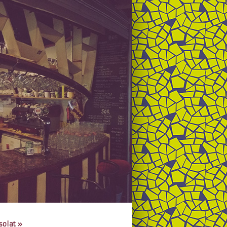
solat
»