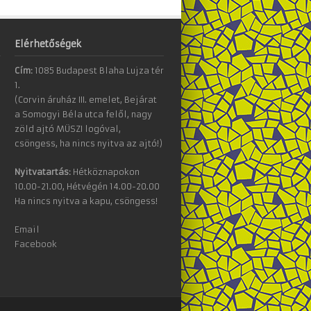
Elérhetőségek
Cím:
1085 Budapest Blaha Lujza tér
1.
(Corvin áruház III. emelet, Bejárat
a Somogyi Béla utca felől, nagy
zöld ajtó MÜSZI logóval,
csöngess, ha nincs nyitva az ajtó!)
Nyitvatartás:
Hétköznapokon
10.00-21.00, Hétvégén 14.00-20.00
Ha nincs nyitva a kapu, csöngess!
Email
Facebook