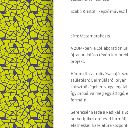
Szabó Kristóf | képzőművész |
cím: Metamorphosis
A 2014-ben, a Collaboration L
újragondolása révén tömörebb
projekt.
Három fiatal művész saját szu
születésről, elmúlásról olyan
sokszínűségében vagy legalább
így próbálva meg egy átfogó,
formálni.
Gerencsér Gerda a Radikális S
archetipikus erejével formálja
elemekkel, kalviatúra központú