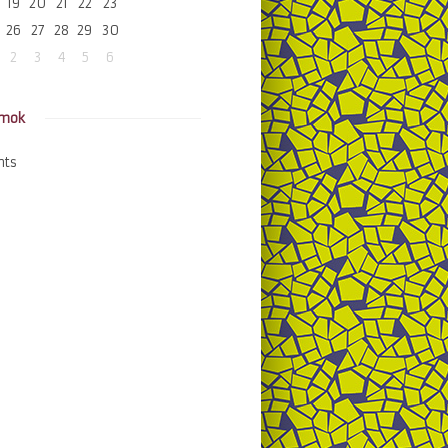
19
20
21
22
23
26
27
28
29
30
2
3
4
5
6
amok
nts