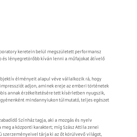
aboratory keretein belül megszületett performansz
 és lényegretörőbb kíván lenni a műfajokat átívelő
bjektív élményeit alapul véve vállalkozik rá, hogy
 impressziót adjon, aminek ereje az emberi történetek
is annak érzékeltetésére tett kísérletben nyugszik,
 egyénenként mindannyiukon túlmutató, teljes egészet
zabadídő Színház tagja, aki a mozgás és nyelv
 meg a központi karaktert; míg Szász Attila zenei
 szerzeményeivel tárja ki az őt körülvevő világot,