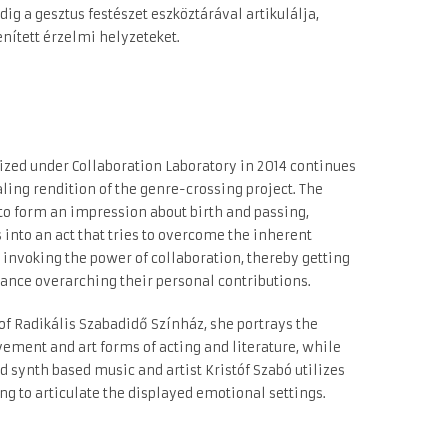
g a gesztus festészet eszköztárával artikulálja,
nített érzelmi helyzeteket.
zed under Collaboration Laboratory in 2014 continues
ling rendition of the genre-crossing project. The
 to form an impression about birth and passing,
into an act that tries to overcome the inherent
 invoking the power of collaboration, thereby getting
stance overarching their personal contributions.
of Radikális Szabadidő Színház, she portrays the
ement and art forms of acting and literature, while
nd synth based music and artist Kristóf Szabó utilizes
ing to articulate the displayed emotional settings.