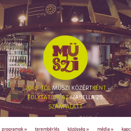
2018-TÓL
MÜSZI KÖZÉRT
KÉNT
FOLYTATJUK AZ
IZABELLA 29.
SZÁM ALATT
programok
»
terembérlés
közösség
»
média
»
kapc