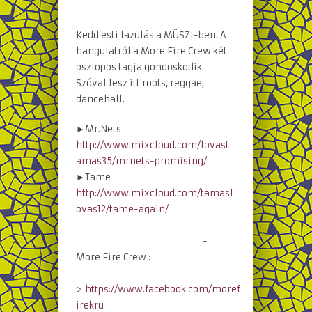
Kedd esti lazulás a MÜSZI-ben. A
hangulatról a More Fire Crew két
oszlopos tagja gondoskodik.
Szóval lesz itt roots, reggae,
dancehall.
►Mr.Nets
http://www.mixcloud.com/lovast
amas35/mrnets-promising/
►Tame
http://www.mixcloud.com/tamasl
ovas12/tame-again/
——————————
——————————
———-
More Fire Crew :
—
>
https://www.facebook.com/moref
irekru