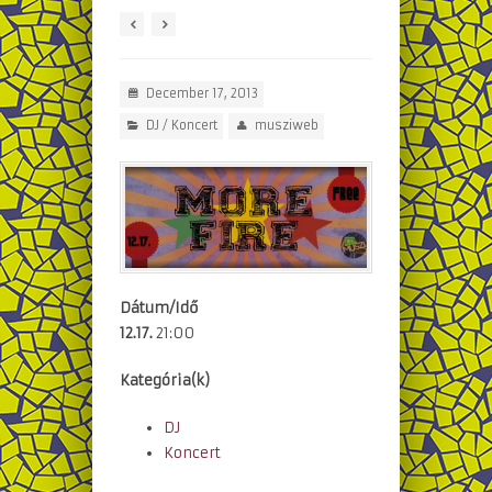
December 17, 2013
DJ
/
Koncert
musziweb
Dátum/Idő
12.17.
21:00
Kategória(k)
DJ
Koncert