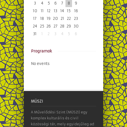
3
4
5
6
7
8
9
10
11
12
13
14
15
16
17
18
19
20
21
22
23
24
25
26
27
28
29
30
31
1
2
3
4
5
6
Programok
No events
MÜSZI
A Művelődési Szint (MÜSZI) egy
komplex kulturális és civil
közösségi tér, mely egyidejűleg ad