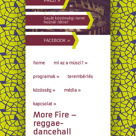
PREZI »
hun
/
eng
Saját közösségi teret
hoznál létre?
FACEBOOK »
home
mi az a müszi?
»
programok
»
terembérlés
közösség
»
média
»
kapcsolat
»
More Fire –
go to...
reggae-
dancehall