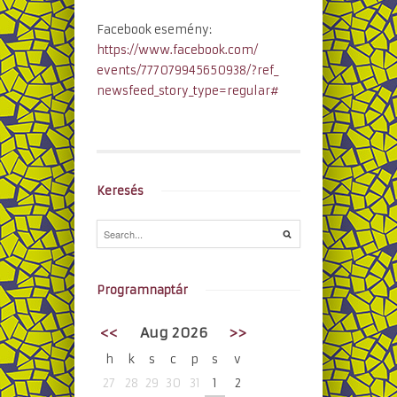
Facebook esemény:
https://www.facebook.com/
events/777079945650938/?ref_
newsfeed_story_type=regular#
Keresés
Programnaptár
<<
Aug 2026
>>
h
k
s
c
p
s
v
27
28
29
30
31
1
2