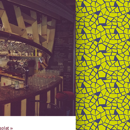
solat
»