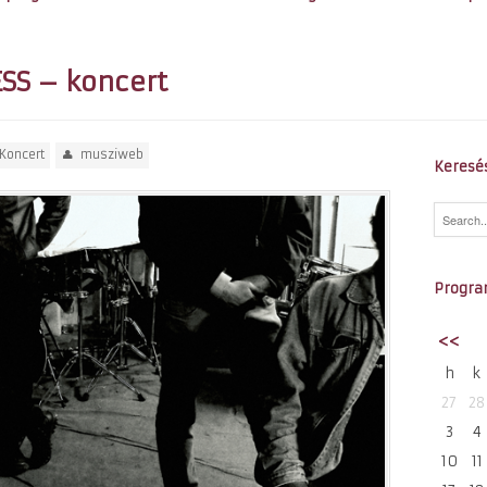
S – koncert
Koncert
musziweb
Keresé
Progra
<<
h
k
27
28
3
4
10
11