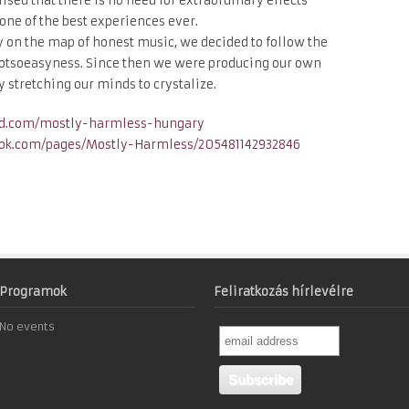
ised that there is no need for extraordinary effects
 one of the best experiences ever.
 on the map of honest music, we decided to follow the
d notsoeasyness. Since then we were producing our own
 stretching our minds to crystalize.
ud.com/
mostly-harmless-hungary
ok.com/
pages/Mostly-Harmless/
205481142932846
Programok
Feliratkozás hírlevélre
No events