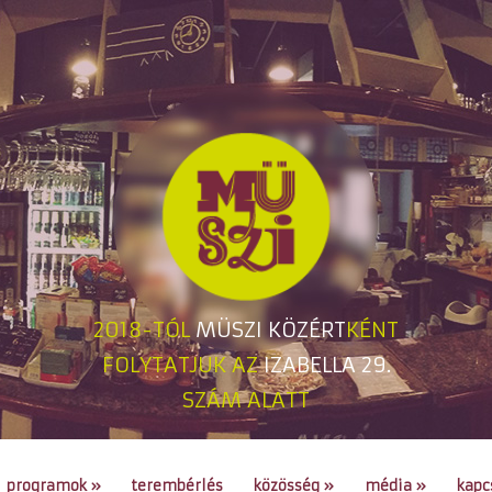
2018-TÓL
MÜSZI KÖZÉRT
KÉNT
FOLYTATJUK AZ
IZABELLA 29.
SZÁM ALATT
programok
»
terembérlés
közösség
»
média
»
kapc