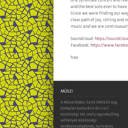
to a Syndicate concert and real
and the best solo ever to have
Since we were finding our way
clear path of joy, rolling an
music and we are continuously
Soundcloud:
https://soundclo
Facebook:
https://www.facebo
free
MÜSZI
A Művelődési Szint (MÜSZI) egy
komplex kulturális és civil
közösségi tér, mely egyidejűleg
ad helyet közösségi
tevékenységeknek, nyilvános