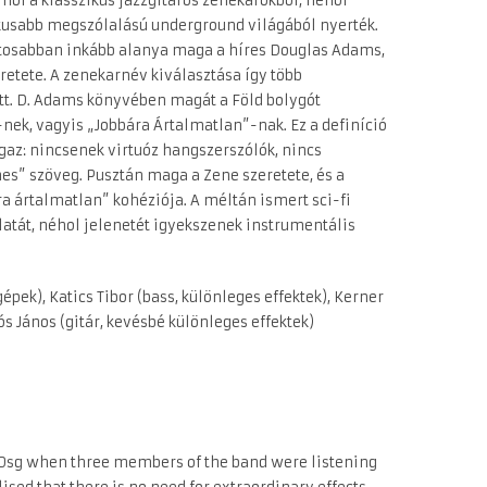
hol a klasszikus jazzgitáros zenekarokból, néhol
ikusabb megszólalású underground világából nyerték.
ntosabban inkább alanya maga a híres Douglas Adams,
retete. A zenekarnév kiválasztása így több
tt. D. Adams könyvében magát a Föld bolygót
nek, vagyis „Jobbára Ártalmatlan”-nak. Ez a definíció
gaz: nincsenek virtuóz hangszerszólók, nincs
es” szöveg. Pusztán maga a Zene szeretete, és a
a ártalmatlan” kohéziója. A méltán ismert sci-fi
atát, néhol jelenetét igyekszenek instrumentális
pek), Katics Tibor (bass, különleges effektek), Kerner
ós János (gitár, kevésbé különleges effektek)
0sg when three members of the band were listening