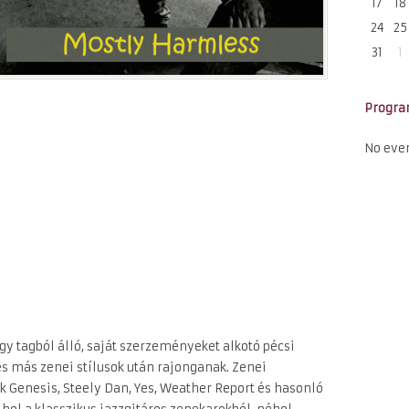
17
18
24
25
31
1
Progr
No eve
y tagból álló, saját szerzeményeket alkotó pécsi
s más zenei stílusok után rajonganak. Zenei
ek Genesis, Steely Dan, Yes, Weather Report és hasonló