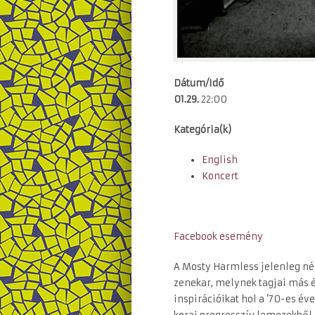
Dátum/Idő
01.29.
22:00
Kategória(k)
English
Koncert
Facebook esemény
A Mosty Harmless jelenleg nég
zenekar, melynek tagjai más é
inspirációikat hol a ’70-es év