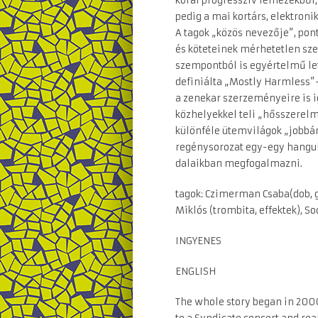
korai progresszív lemezekből, 
pedig a mai kortárs, elektron
A tagok „közös nevezője”, po
és köteteinek mérhetetlen sze
szempontból is egyértelmű le
definiálta „Mostly Harmless”-
a zenekar szerzeményeire is i
közhelyekkel teli „hősszerelm
különféle ütemvilágok „jobbár
regénysorozat egy-egy hangul
dalaikban megfogalmazni.
tagok: Czimerman Csaba(dob, gé
Miklós (trombita, effektek), So
INGYENES
ENGLISH
The whole story began in 200