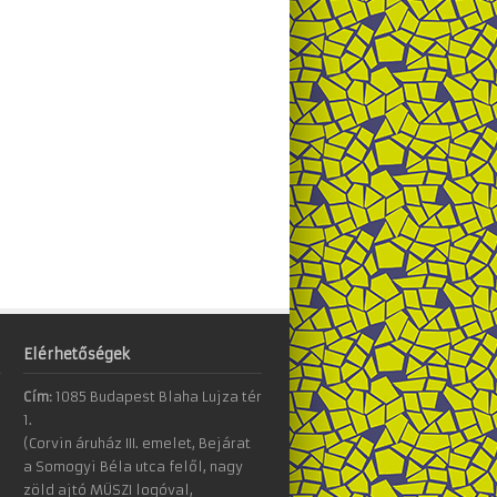
Elérhetőségek
Cím:
1085 Budapest Blaha Lujza tér
1.
(Corvin áruház III. emelet, Bejárat
a Somogyi Béla utca felől, nagy
zöld ajtó MÜSZI logóval,