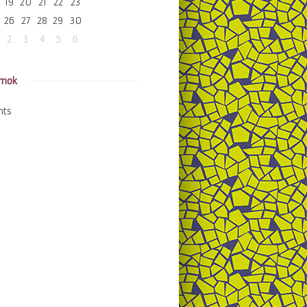
19
20
21
22
23
26
27
28
29
30
2
3
4
5
6
amok
nts