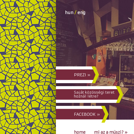
hun
/
eng
PREZI »
Saját közösségi teret
hoznál létre?
FACEBOOK »
home
mi az a müszi?
»