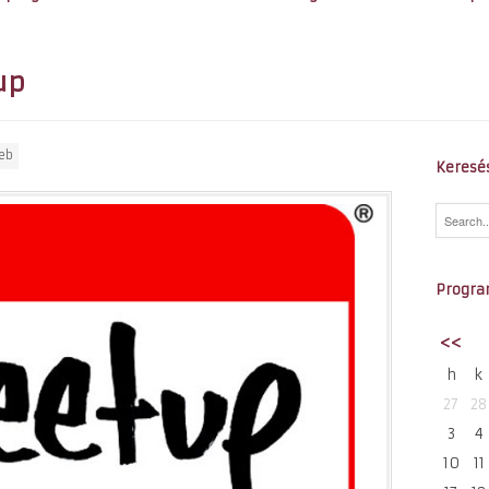
up
eb
Keresé
Progra
<<
h
k
27
28
3
4
10
11