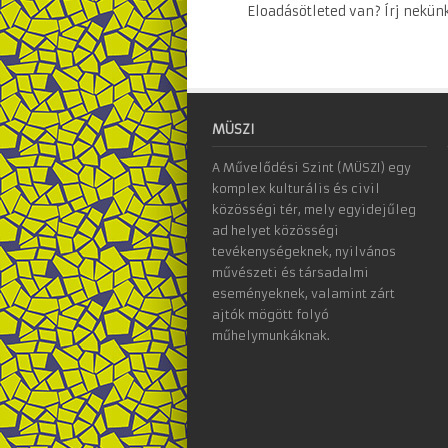
Eloadásötleted van? Írj nekün
MÜSZI
A Művelődési Szint (MÜSZI) egy
komplex kulturális és civil
közösségi tér, mely egyidejűleg
ad helyet közösségi
tevékenységeknek, nyilvános
művészeti és társadalmi
eseményeknek, valamint zárt
ajtók mögött folyó
műhelymunkáknak.