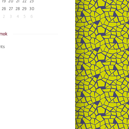
19
20
21
22
23
26
27
28
29
30
2
3
4
5
6
amok
nts