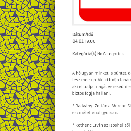
Dátum/Idő
04.03.
19:00
Kategória(k)
No Categories
A hó ugyan minket is büntet,
lesz meetup. Aki ki tudja lapát
aki el tudja magát verekedni e
biztos fogja hallani.
* Radványi Zoltán a Morgan S
eszméletlenül gyorsan.
* Kothenc Ervin az Isoshelltő