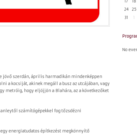
17
18
24
25
31
1
Progr
No eve
 de jövő szerdán, április harmadikán mindenképpen
olni a kocsiját, akinek megáll a busz az utcájában, vagy
gy metróig, hogy eljöjjön a Blahára, az a következőket
tanleytől számítógépekkel fog tőzsdézni
l egy energiatudatos építkezést megkönnyítő