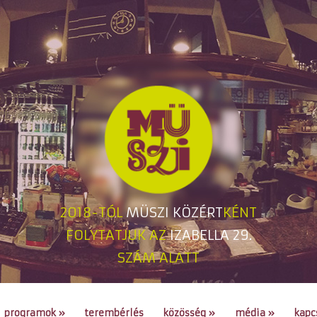
2018-TÓL
MÜSZI KÖZÉRT
KÉNT
FOLYTATJUK AZ
IZABELLA 29.
SZÁM ALATT
programok
»
terembérlés
közösség
»
média
»
kapc