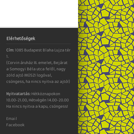
Elérhetőségek
Cím:
1085 Budapest Blaha Lujza tér
1.
(Corvin áruház III. emelet, Bejárat
a Somogyi Béla utca felől, nagy
zöld ajtó MÜSZI logóval,
csöngess, ha nincs nyitva az ajtó!)
Nyitvatartás:
Hétköznapokon
10.00-21.00, Hétvégén 14.00-20.00
Ha nincs nyitva a kapu, csöngess!
Email
Facebook