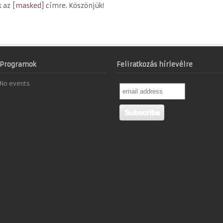
k az
[masked]
címre. Köszönjük!
Programok
Feliratkozás hírlevélre
No events