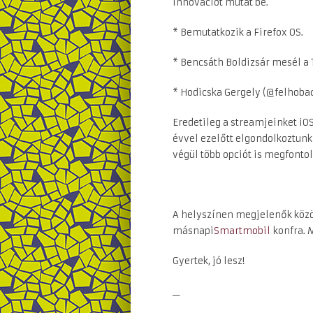
innovációt mutat be.
* Bemutatkozik a Firefox OS.
* Bencsáth Boldizsár mesél a 
* Hodicska Gergely (@felhobac
Eredetileg a streamjeinket iOS
évvel ezelőtt elgondolkoztunk
végül több opciót is megfonto
A helyszínen megjelenők közöt
másnapi
Smartmobil
konfra. M
Gyertek, jó lesz!
__