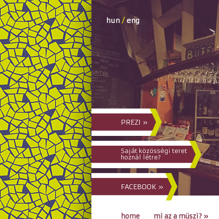
hun
/
eng
PREZI »
Saját közösségi teret
hoznál létre?
FACEBOOK »
home
mi az a müszi?
»