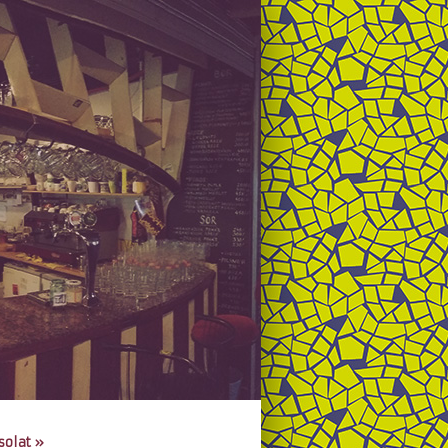
solat
»