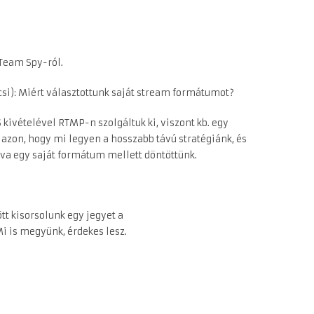
Team Spy-ról.
si): Miért választottunk saját stream formátumot?
 kivételével RTMP-n szolgáltuk ki, viszont kb. egy
 azon, hogy mi legyen a hosszabb távú stratégiánk, és
lva egy saját formátum mellett döntöttünk.
t kisorsolunk egy jegyet a
i is megyünk, érdekes lesz.