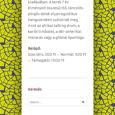
kiadásában. A kerek 7 év
élményeit összesűrítő, táncolós-
pörgős dalok olyan egzotikus
hangszereken szólalnak meg,
mint az afrikai talking drum, a
karibi timbales, a dél-amerikai
maracas vagy a ghánai kpanlogo.
Belépő:
Szociális: 300 Ft – Normál: 500 Ft
– Támogatói: 1000 Ft
Keresés