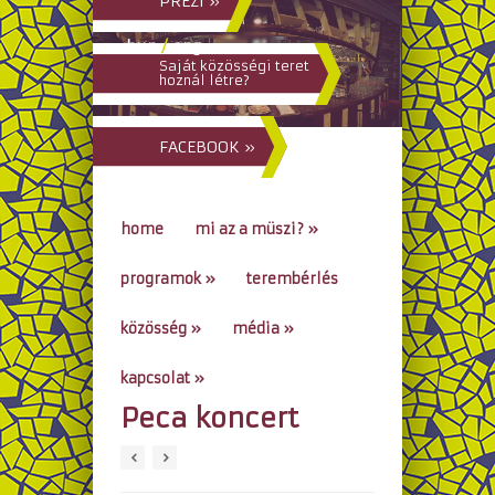
PREZI »
hun
/
eng
Saját közösségi teret
hoznál létre?
FACEBOOK »
home
mi az a müszi?
»
programok
»
terembérlés
közösség
»
média
»
kapcsolat
»
Peca koncert
go to...