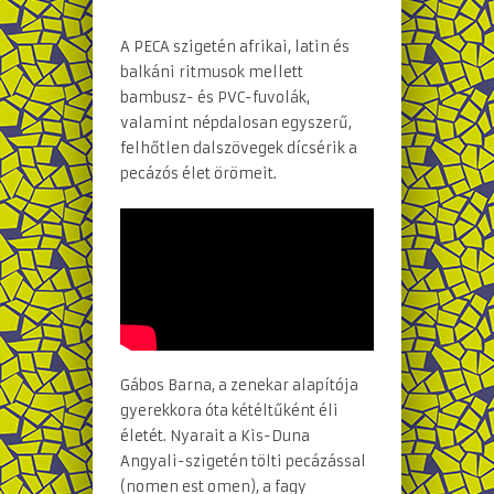
A PECA szigetén afrikai, latin és
balkáni ritmusok mellett
bambusz- és PVC-fuvolák,
valamint népdalosan egyszerű,
felhőtlen dalszövegek dícsérik a
pecázós élet örömeit.
Gábos Barna, a zenekar alapítója
gyerekkora óta kétéltűként éli
életét. Nyarait a Kis-Duna
Angyali-szigetén tölti pecázással
(nomen est omen), a fagy