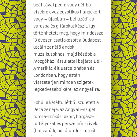
beálltával pedig vagy délibb
vizekre evez egzotikus hangokért,
vagy – újabban – behúzódik a
városba és gitárokat készít. Így
történhetett meg, hogy mindössze
13 évesen csatlakozott a Budapest
utcáin zenélő andoki
muzsikusokhoz, majd később a
Mozgóház Társulattal bejárta Dél-
Amerikát, élt Barcelonában és
Londonban, hogy aztán
visszatérjen minden szigetek
legkedvesebbikére, az Angyalira.
Ebből a kétéltű létből született a
Peca zenéje: az Angyali-sziget
furcsa-mókás lakóit, horgász-
fortélyokat és persze női szívek
(hol valódi, hol álom)ostromát