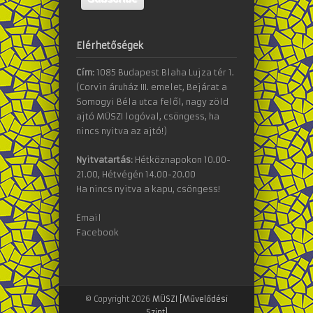
Elérhetőségek
Cím:
1085 Budapest Blaha Lujza tér 1.
(Corvin áruház III. emelet, Bejárat a
Somogyi Béla utca felől, nagy zöld
ajtó MÜSZI logóval, csöngess, ha
nincs nyitva az ajtó!)
Nyitvatartás:
Hétköznapokon 10.00-
21.00, Hétvégén 14.00-20.00
Ha nincs nyitva a kapu, csöngess!
Email
Facebook
© Copyright 2026
MÜSZI [Művelődési
Szint]