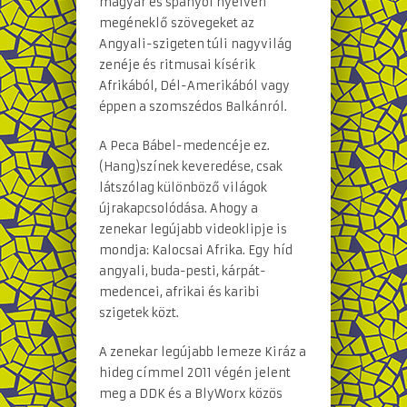
magyar és spanyol nyelven
megéneklő szövegeket az
Angyali-szigeten túli nagyvilág
zenéje és ritmusai kísérik
Afrikából, Dél-Amerikából vagy
éppen a szomszédos Balkánról.
A Peca Bábel-medencéje ez.
(Hang)színek keveredése, csak
látszólag különböző világok
újrakapcsolódása. Ahogy a
zenekar legújabb videoklipje is
mondja: Kalocsai Afrika. Egy híd
angyali, buda-pesti, kárpát-
medencei, afrikai és karibi
szigetek közt.
A zenekar legújabb lemeze Kiráz a
hideg címmel 2011 végén jelent
meg a DDK és a BlyWorx közös