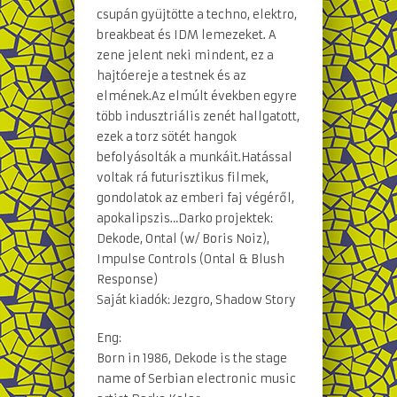
csupán gyüjtötte a techno, elektro,
breakbeat és IDM lemezeket. A
zene jelent neki mindent, ez a
hajtóereje a testnek és az
elmének.Az elmúlt években egyre
több indusztriális zenét hallgatott,
ezek a torz sötét hangok
befolyásolták a munkáit.Hatással
voltak rá futurisztikus filmek,
gondolatok az emberi faj végéről,
apokalipszis…Darko projektek:
Dekode, Ontal (w/ Boris Noiz),
Impulse Controls (Ontal & Blush
Response)
Saját kiadók: Jezgro, Shadow Story
Eng:
Born in 1986, Dekode is the stage
name of Serbian electronic music