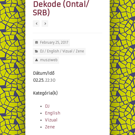
Dekode (Ontal/
SRB)
February 25, 2017
DJ
/
English
/
Vizual
/
Zene
musziweb
Dátum/Idő
02.25.
22:30
Kategória(k)
DJ
English
Vizual
Zene