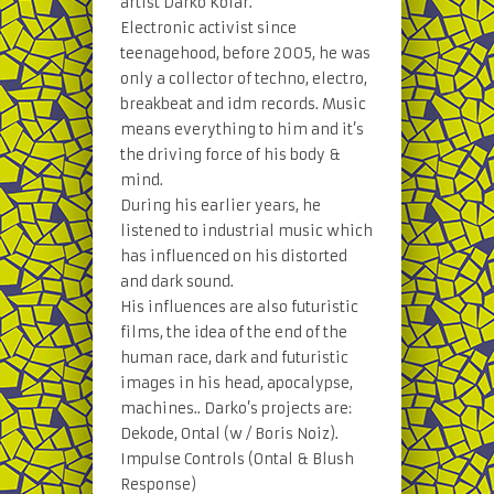
artist Darko Kolar.
Electronic activist since
teenagehood, before 2005, he was
only a collector of techno, electro,
breakbeat and idm records. Music
means everything to him and it’s
the driving force of his body &
mind.
During his earlier years, he
listened to industrial music which
has influenced on his distorted
and dark sound.
His influences are also futuristic
films, the idea of the end of the
human race, dark and futuristic
images in his head, apocalypse,
machines.. Darko’s projects are:
Dekode, Ontal (w / Boris Noiz).
Impulse Controls (Ontal & Blush
Response)