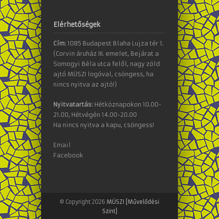
Elérhetőségek
Cím:
1085 Budapest Blaha Lujza tér 1.
(Corvin áruház III. emelet, Bejárat a
Somogyi Béla utca felől, nagy zöld
ajtó MÜSZI logóval, csöngess, ha
nincs nyitva az ajtó!)
Nyitvatartás:
Hétköznapokon 10.00-
21.00, Hétvégén 14.00-20.00
Ha nincs nyitva a kapu, csöngess!
Email
Facebook
© Copyright 2026
MÜSZI [Művelődési
Szint]