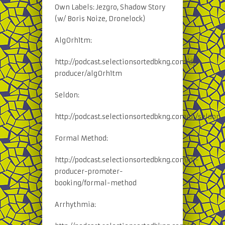
Own Labels: Jezgro, Shadow Story
(w/ Boris Noize, Dronelock)
Alg0rh1tm:
http://podcast.selectionsortedbkng.com/dj-
producer/alg0rh1tm
Seldon:
http://podcast.selectionsortedbkng.com/dj/seldon
Formal Method:
http://podcast.selectionsortedbkng.com/dj-
producer-promoter-
booking/formal-method
Arrhythmia: