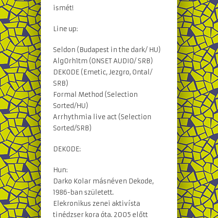
ismét!
Line up:
Seldon (Budapest in the dark/ HU)
Alg0rh1tm (ONSET AUDIO/ SRB)
DEKODE (Emetic, Jezgro, Ontal/
SRB)
Formal Method (Selection
Sorted/HU)
Arrhythmia live act (Selection
Sorted/SRB)
DEKODE:
Hun:
Darko Kolar másnéven Dekode,
1986-ban született.
Elekronikus zenei aktivísta
tinédzser kora óta. 2005 előtt