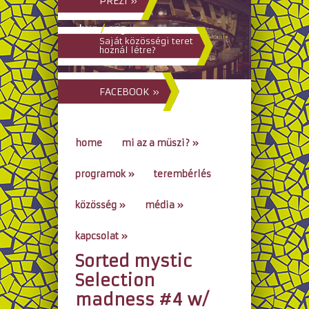
PREZI »
hun
/
eng
Saját közösségi teret
hoznál létre?
FACEBOOK »
home
mi az a müszi?
»
programok
»
terembérlés
közösség
»
média
»
kapcsolat
»
Sorted mystic
go to...
Selection
madness #4 w/