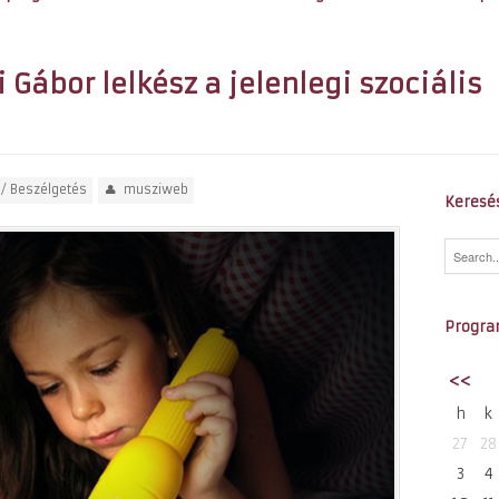
i Gábor lelkész a jelenlegi szociális
 / Beszélgetés
musziweb
Keresé
Progra
<<
h
k
27
28
3
4