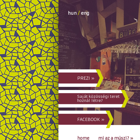
hun
/
eng
PREZI »
Saját közösségi teret
hoznál létre?
FACEBOOK »
home
mi az a müszi?
»