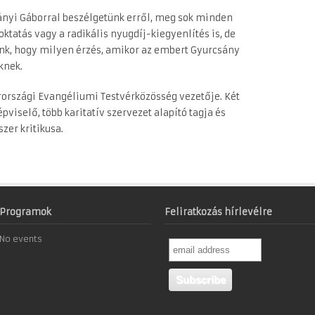
ányi Gáborral beszélgetünk erről, meg sok minden
oktatás vagy a radikális nyugdíj-kiegyenlítés is, de
ünk, hogy milyen érzés, amikor az embert Gyurcsány
knek.
rországi Evangéliumi Testvérközösség vezetője. Két
pviselő, több karitatív szervezet alapító tagja és
zer kritikusa.
Programok
Feliratkozás hírlevélre
No events