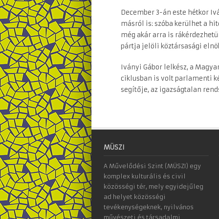
December 3-án este hétkor Iv
másról is: szóba kerülhet a hit
még akár arra is rákérdezhet
pártja jelöli köztársasági elnö
Iványi Gábor lelkész, a Magya
ciklusban is volt parlamenti ké
segítője, az igazságtalan rends
MÜSZI
A Művelődési Szint (MÜSZI) egy
komplex kulturális és civil
közösségi tér, mely egyidejűleg
ad helyet közösségi
tevékenységeknek, nyilvános
művészeti és társadalmi