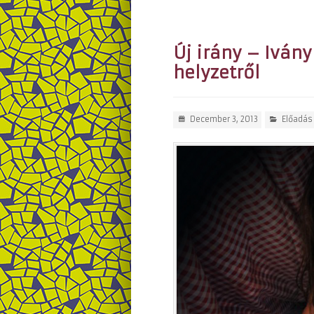
Új irány – Ivány
helyzetről
December 3, 2013
Előadás