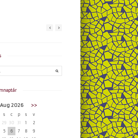
s
mnaptár
Aug 2026
>>
s
c
p
s
v
29
30
31
1
2
5
6
7
8
9