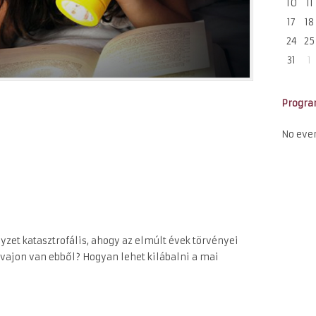
10
11
17
18
24
25
31
1
Progr
No eve
elyzet katasztrofális, ahogy az elmúlt évek törvényei
 vajon van ebből? Hogyan lehet kilábalni a mai