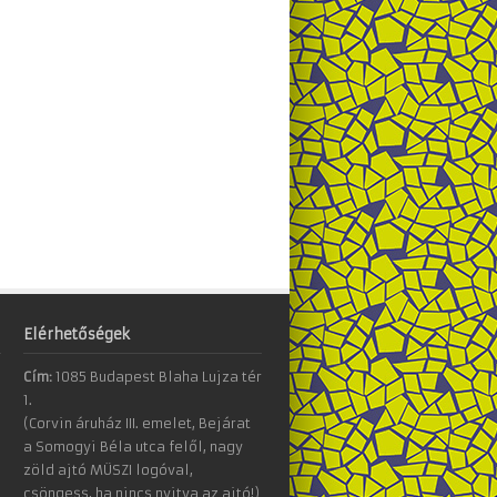
Elérhetőségek
Cím:
1085 Budapest Blaha Lujza tér
1.
(Corvin áruház III. emelet, Bejárat
a Somogyi Béla utca felől, nagy
zöld ajtó MÜSZI logóval,
csöngess, ha nincs nyitva az ajtó!)