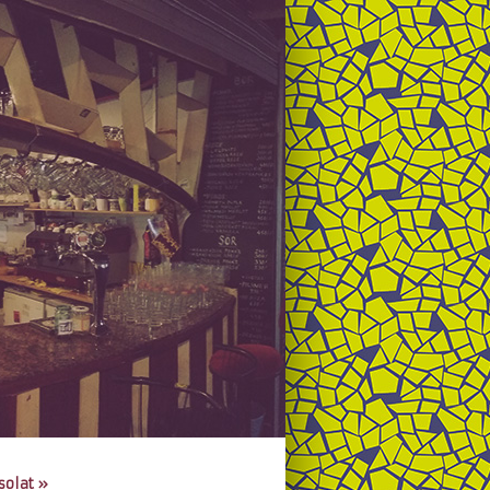
solat
»