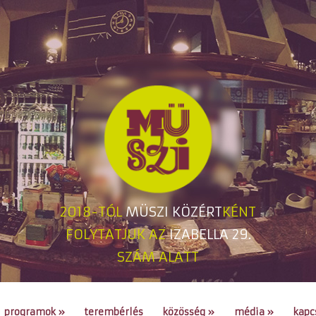
2018-TÓL
MÜSZI KÖZÉRT
KÉNT
FOLYTATJUK AZ
IZABELLA 29.
SZÁM ALATT
programok
»
terembérlés
közösség
»
média
»
kapc