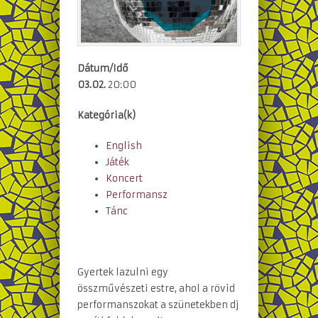
Dátum/Idő
03.02.
20:00
Kategória(k)
English
Játék
Koncert
Performansz
Tánc
Gyertek lazulni egy
összművészeti estre, ahol a rövid
performanszokat a szünetekben dj