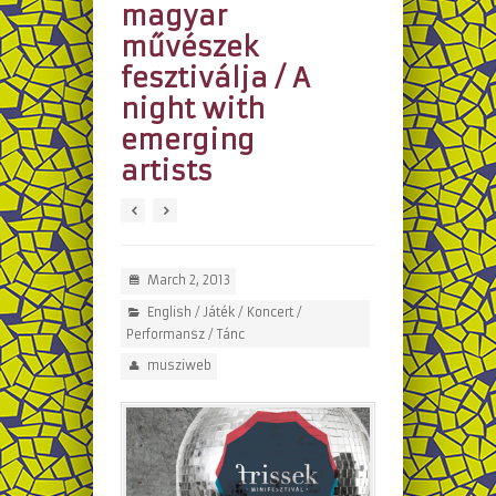
magyar
művészek
fesztiválja / A
night with
emerging
artists
March 2, 2013
English
/
Játék
/
Koncert
/
Performansz
/
Tánc
musziweb