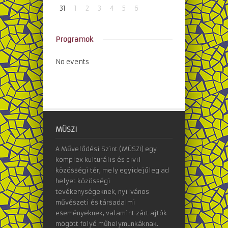
31
1
2
3
4
5
6
Programok
No events
MÜSZI
A Művelődési Szint (MÜSZI) egy
komplex kulturális és civil
közösségi tér, mely egyidejűleg ad
helyet közösségi
tevékenységeknek, nyilvános
művészeti és társadalmi
eseményeknek, valamint zárt ajtók
mögött folyó műhelymunkáknak.