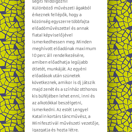
segíti feldolgozni!
Különböző művészeti ágakból
érkeznek fellépők, hogy a
közönség egyszerre többfajta
előadóművészettel és annak
fiatal képviselőjével
ismerkedhessen meg. Minden
meghívott előadónak maximum
10 perc áll rendelkezésére,
amiben előadhatja legújabb
ötletét, munkáját. Az egyéni
előadások után szünetek
következnek, amikor is dj játszik
majd zenét és a színház otthonos
kis büféjében lehet enni, inni és
az alkotókkal beszélgetni,
ismerkedni. Az estét Lengyel
Katalin kortárs táncművész, a
Minifesztivál művészeti vezetője,
igazgatja és hozta létre.