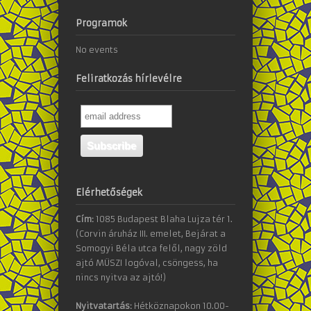
Programok
No events
Feliratkozás hírlevélre
Elérhetőségek
Cím:
1085 Budapest Blaha Lujza tér 1.
(Corvin áruház III. emelet, Bejárat a
Somogyi Béla utca felől, nagy zöld
ajtó MÜSZI logóval, csöngess, ha
nincs nyitva az ajtó!)
Nyitvatartás:
Hétköznapokon 10.00-