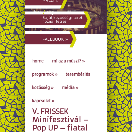
PREZI »
hun
/
eng
Saját közösségi teret
hoznál létre?
FACEBOOK »
home
mi az a müszi?
»
programok
»
terembérlés
közösség
»
média
»
kapcsolat
»
V. FRISSEK
go to...
Minifesztivál –
Pop UP – fiatal