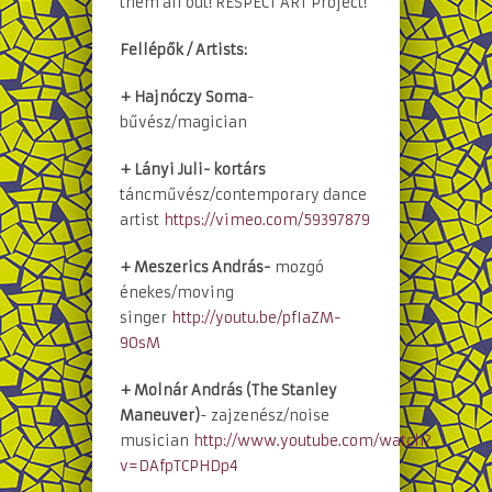
them all out! RESPECT ART Project!
Fellépők / Artists:
+ Hajnóczy Soma
-
bűvész/magician
+ Lányi Juli- kortárs
táncművész/contemporary dance
artist
https://vimeo.com/59397879
+ Meszerics András-
mozgó
énekes/moving
singer
http://youtu.be/pfIaZM-
9OsM
+ Molnár András (The Stanley
Maneuver
)
- zajzenész/noise
musician
http://www.youtube.com/watch?
v=DAfpTCPHDp4