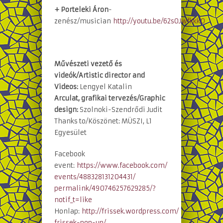
+ Porteleki Áron
-
zenész/musician
http://youtu.be/62sOJwfkkk0
Művészeti vezető és
videók/Artistic director and
Videos:
Lengyel Katalin
Arculat, grafikai tervezés/Graphic
design:
Szolnoki-Szendrődi Judit
Thanks to/Köszönet: MÜSZI, L1
Egyesület
Facebook
event:
https://www.facebook.com/
events/488328131204431/
permalink/490746257629285/?
notif_t=like
Honlap:
http://frissek.wordpress.com/
frissek-pop-up/