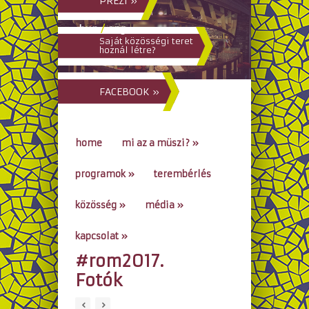
PREZI »
hun
/
eng
Saját közösségi teret
hoznál létre?
FACEBOOK »
home
mi az a müszi?
»
programok
»
terembérlés
közösség
»
média
»
kapcsolat
»
#rom2017.
go to...
Fotók