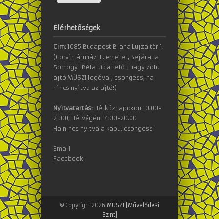
Elérhetőségek
Cím:
1085 Budapest Blaha Lujza tér 1.
(Corvin áruház III. emelet, Bejárat a
Somogyi Béla utca felől, nagy zöld
ajtó MÜSZI logóval, csöngess, ha
nincs nyitva az ajtó!)
Nyitvatartás:
Hétköznapokon 10.00-
21.00, Hétvégén 14.00-20.00
Ha nincs nyitva a kapu, csöngess!
Email
Facebook
© Copyright 2026
MÜSZI [Művelődési
Szint]