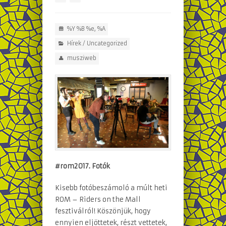
%Y %B %e, %A
Hírek
/
Uncategorized
musziweb
#rom2017. Fotók
Kisebb fotóbeszámoló a múlt heti
ROM – Riders on the Mall
fesztiválról! Köszönjük, hogy
ennyien eljöttetek, részt vettetek,