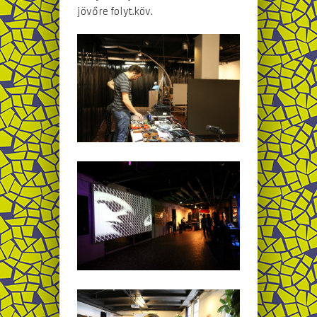
jövőre folyt.köv.