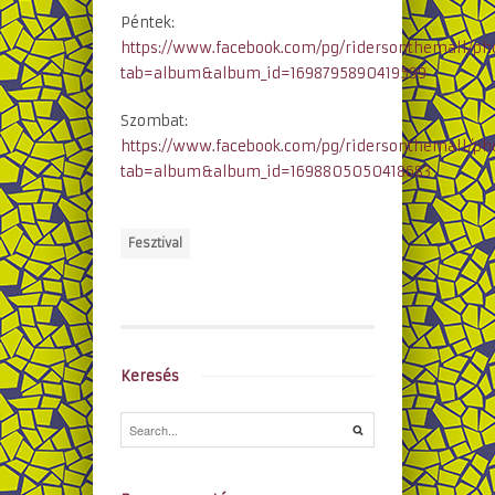
Péntek:
https://www.facebook.com/pg/ridersonthemall/ph
tab=album&album_id=1698795890419599
Szombat:
https://www.facebook.com/pg/ridersonthemall/ph
tab=album&album_id=1698805050418683
Fesztival
Keresés