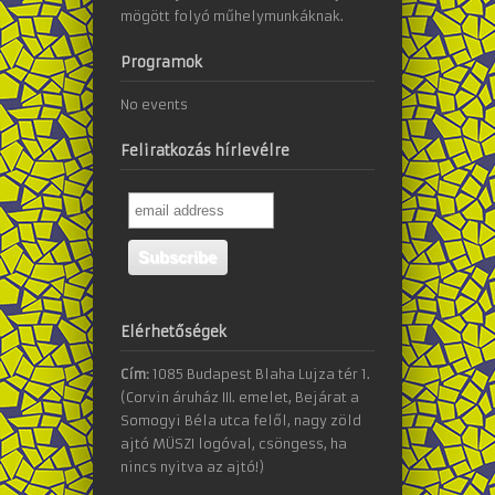
mögött folyó műhelymunkáknak.
Programok
No events
Feliratkozás hírlevélre
Elérhetőségek
Cím:
1085 Budapest Blaha Lujza tér 1.
(Corvin áruház III. emelet, Bejárat a
Somogyi Béla utca felől, nagy zöld
ajtó MÜSZI logóval, csöngess, ha
nincs nyitva az ajtó!)