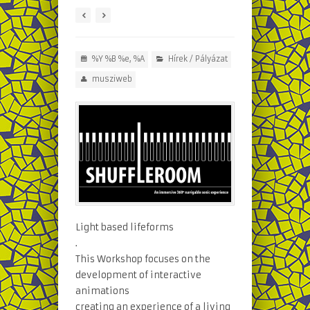
%Y %B %e, %A
Hírek
/
Pályázat
musziweb
Light based lifeforms
.
This Workshop focuses on the
development of interactive
animations
creating an experience of a living