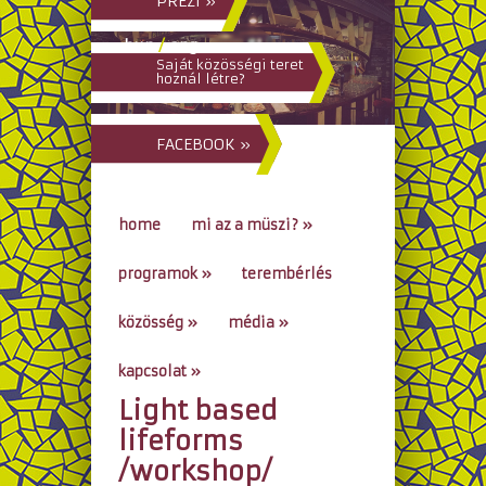
PREZI »
hun
/
eng
Saját közösségi teret
hoznál létre?
FACEBOOK »
home
mi az a müszi?
»
programok
»
terembérlés
közösség
»
média
»
kapcsolat
»
Light based
go to...
lifeforms
/workshop/