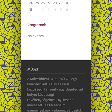
24
25
26
27
28
29
30
31
1
2
3
4
5
6
Programok
No events
MÜSZI
A Művelődési Szint (MÜSZI) egy
komplex kulturális és civil
közösségi tér, mely egyidejűleg ad
helyet közösségi
tevékenységeknek, nyilvános
művészeti és társadalmi
eseményeknek, valamint zárt ajtók