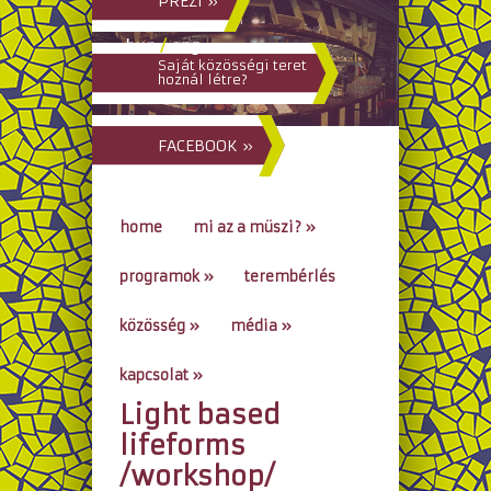
PREZI »
hun
/
eng
Saját közösségi teret
hoznál létre?
FACEBOOK »
home
mi az a müszi?
»
programok
»
terembérlés
közösség
»
média
»
kapcsolat
»
Light based
go to...
lifeforms
/workshop/