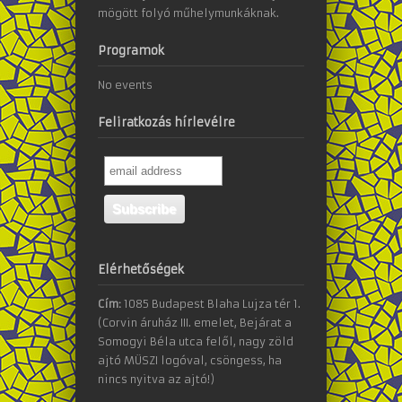
mögött folyó műhelymunkáknak.
Programok
No events
Feliratkozás hírlevélre
Elérhetőségek
Cím:
1085 Budapest Blaha Lujza tér 1.
(Corvin áruház III. emelet, Bejárat a
Somogyi Béla utca felől, nagy zöld
ajtó MÜSZI logóval, csöngess, ha
nincs nyitva az ajtó!)