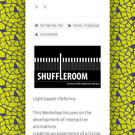
%Y %B %e, %A
Hírek
/
Pályázat
musziweb
Light based lifeforms
.
This Workshop focuses on the
development of interactive
animations
creating an experience of a living