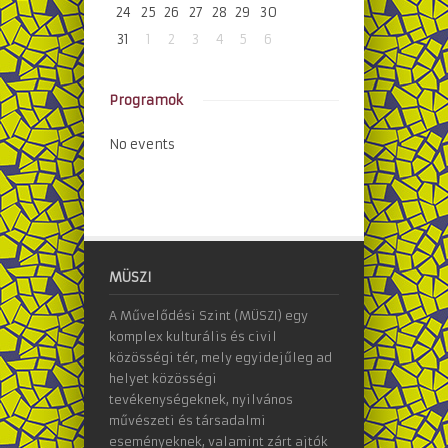
24
25
26
27
28
29
30
31
1
2
3
4
5
6
Programok
No events
MÜSZI
A Művelődési Szint (MÜSZI) egy
komplex kulturális és civil
közösségi tér, mely egyidejűleg ad
helyet közösségi
tevékenységeknek, nyilvános
művészeti és társadalmi
eseményeknek, valamint zárt ajtók