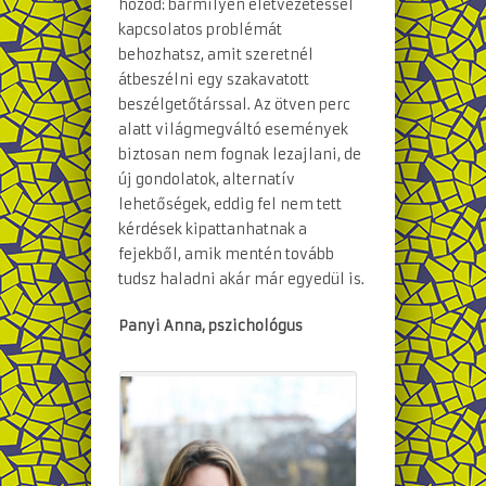
hozod: bármilyen életvezetéssel
kapcsolatos problémát
behozhatsz, amit szeretnél
átbeszélni egy szakavatott
beszélgetőtárssal. Az ötven perc
alatt világmegváltó események
biztosan nem fognak lezajlani, de
új gondolatok, alternatív
lehetőségek, eddig fel nem tett
kérdések kipattanhatnak a
fejekből, amik mentén tovább
tudsz haladni akár már egyedül is.
Panyi Anna, pszichológus