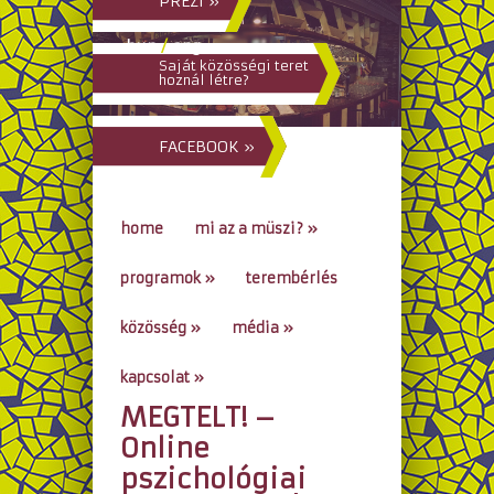
PREZI »
hun
/
eng
Saját közösségi teret
hoznál létre?
FACEBOOK »
home
mi az a müszi?
»
programok
»
terembérlés
közösség
»
média
»
kapcsolat
»
MEGTELT! –
go to...
Online
pszichológiai