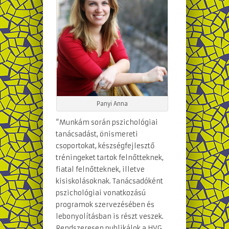
Panyi Anna
“Munkám során pszichológiai
tanácsadást, önismereti
csoportokat, készségfejlesztő
tréningeket tartok felnőtteknek,
fiatal felnőtteknek, illetve
kisiskolásoknak. Tanácsadóként
pszichológiai vonatkozású
programok szervezésében és
lebonyolításban is részt veszek.
Rendszeresen publikálok a HVG