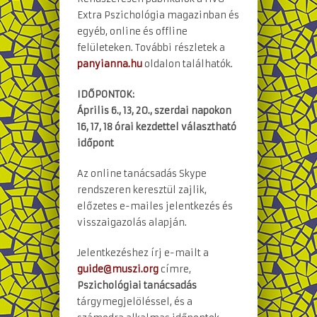
Extra Pszichológia magazinban és
egyéb, online és offline
felületeken. További részletek a
panyianna.hu
oldalon találhatók.
IDŐPONTOK:
Április 6., 13, 20., szerdai napokon
16, 17, 18 órai kezdettel választható
időpont
Az online tanácsadás Skype
rendszeren keresztül zajlik,
előzetes e-mailes jelentkezés és
visszaigazolás alapján.
Jelentkezéshez írj e-mailt a
guide@muszi.org
címre,
Pszichológiai tanácsadás
tárgymegjelöléssel, és a