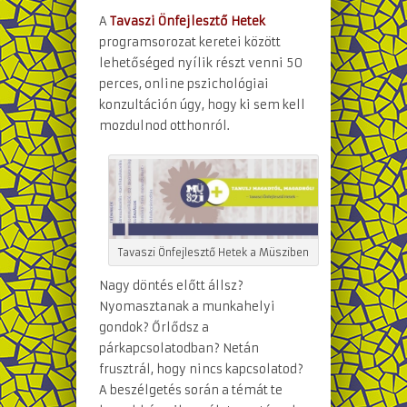
A
Tavaszi Önfejlesztő Hetek
programsorozat keretei között
lehetőséged nyílik részt venni 50
perces, online pszichológiai
konzultáción úgy, hogy ki sem kell
mozdulnod otthonról.
Tavaszi Önfejlesztő Hetek a Müsziben
Nagy döntés előtt állsz?
Nyomasztanak a munkahelyi
gondok? Őrlődsz a
párkapcsolatodban? Netán
frusztrál, hogy nincs kapcsolatod?
A beszélgetés során a témát te