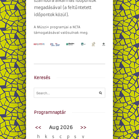
számodra alkalmas időpontok
megadásával (a feltűntetett
időpontok közül).
A Müszi+ programjai a NCTA
támogatásával valósulnak meg.
Keresés
Programnaptár
<<
Aug 2026
>>
h
k
s
c
p
s
v