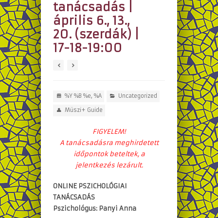
tanácsadás |
április 6., 13.,
20. (szerdák) |
17-18-19:00
%Y %B %e, %A
Uncategorized
Müszi+ Guide
FIGYELEM!
A tanácsadásra meghirdetett
időpontok beteltek, a
jelentkezés lezárult.
ONLINE PSZICHOLÓGIAI
TANÁCSADÁS
Pszichológus: Panyi Anna