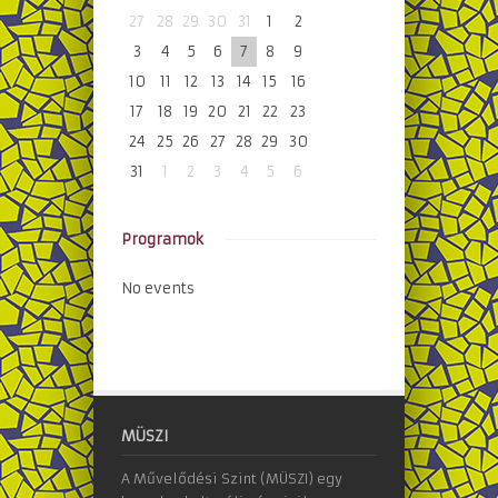
27
28
29
30
31
1
2
3
4
5
6
7
8
9
10
11
12
13
14
15
16
17
18
19
20
21
22
23
24
25
26
27
28
29
30
31
1
2
3
4
5
6
Programok
No events
MÜSZI
A Művelődési Szint (MÜSZI) egy