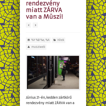
rendezvény
miatt ZÁRVA
van a Müszi!
%Y %B %e, %A
Hírek
musziweb
Június 21-én, kedden zártkörű
rendezvény miatt ZÁRVA van a