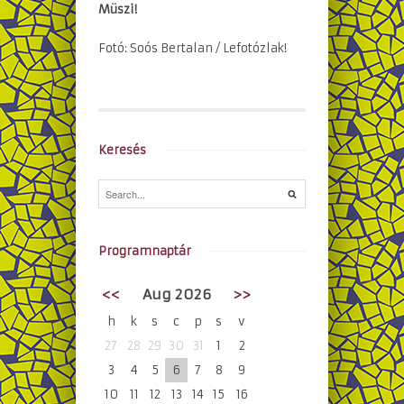
Müszi!
Fotó: Soós Bertalan / Lefotózlak!
Keresés
Programnaptár
<<
Aug 2026
>>
h
k
s
c
p
s
v
27
28
29
30
31
1
2
3
4
5
6
7
8
9
10
11
12
13
14
15
16