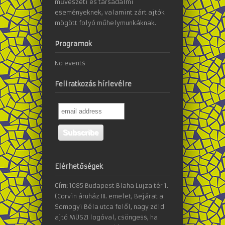
művészeti és társadalmi
eseményeknek, valamint zárt ajtók
mögött folyó műhelymunkáknak.
Programok
No events
Feliratkozás hírlevélre
Elérhetőségek
Cím:
1085 Budapest Blaha Lujza tér 1.
(Corvin áruház III. emelet, Bejárat a
Somogyi Béla utca felől, nagy zöld
ajtó MÜSZI logóval, csöngess, ha