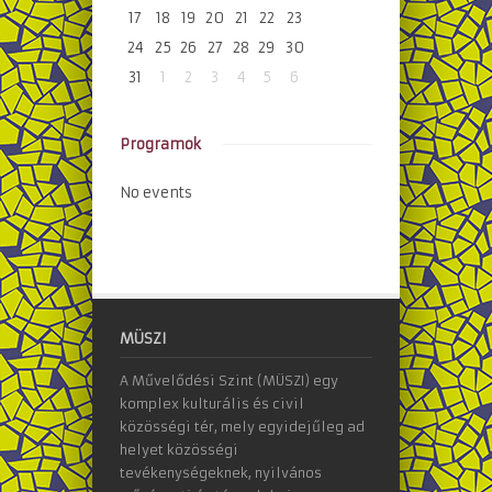
17
18
19
20
21
22
23
24
25
26
27
28
29
30
31
1
2
3
4
5
6
Programok
No events
MÜSZI
A Művelődési Szint (MÜSZI) egy
komplex kulturális és civil
közösségi tér, mely egyidejűleg ad
helyet közösségi
tevékenységeknek, nyilvános