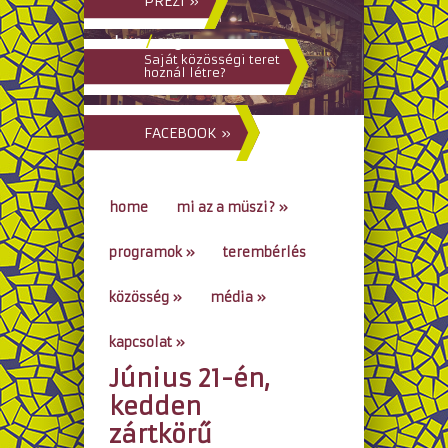
PREZI »
hun
/
eng
Saját közösségi teret
hoznál létre?
FACEBOOK »
home
mi az a müszi?
»
programok
»
terembérlés
közösség
»
média
»
kapcsolat
»
Június 21-én,
go to...
kedden
zártkörű