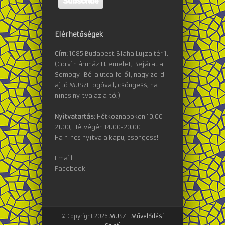
Elérhetőségek
Cím:
1085 Budapest Blaha Lujza tér 1.
(Corvin áruház III. emelet, Bejárat a
Somogyi Béla utca felől, nagy zöld
ajtó MÜSZI logóval, csöngess, ha
nincs nyitva az ajtó!)
Nyitvatartás:
Hétköznapokon 10.00-
21.00, Hétvégén 14.00-20.00
Ha nincs nyitva a kapu, csöngess!
Email
Facebook
© Copyright 2026
MÜSZI [Művelődési