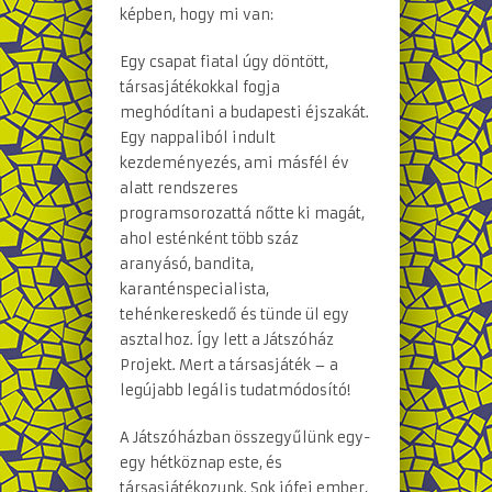
képben, hogy mi van:
Egy csapat fiatal úgy döntött,
társasjátékokkal fogja
meghódítani a budapesti éjszakát.
Egy nappaliból indult
kezdeményezés, ami másfél év
alatt rendszeres
programsorozattá nőtte ki magát,
ahol esténként több száz
aranyásó, bandita,
karanténspecialista,
tehénkereskedő és tünde ül egy
asztalhoz. Így lett a Játszóház
Projekt. Mert a társasjáték – a
legújabb legális tudatmódosító!
A Játszóházban összegyűlünk egy-
egy hétköznap este, és
társasjátékozunk. Sok jófej ember,