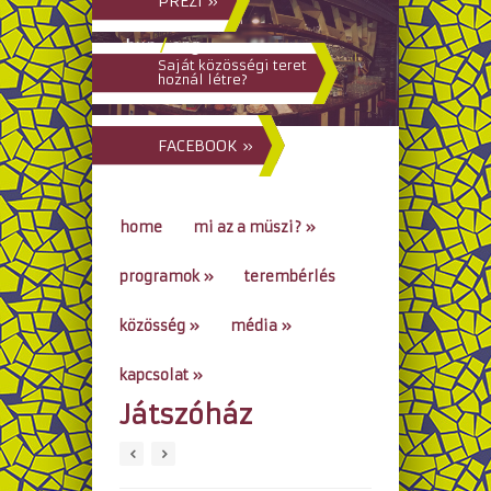
PREZI »
hun
/
eng
Saját közösségi teret
hoznál létre?
FACEBOOK »
home
mi az a müszi?
»
programok
»
terembérlés
közösség
»
média
»
kapcsolat
»
Játszóház
go to...