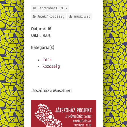
September 11, 2017
Játék
/
Közösség
musziweb
Dátum/Idő
09.11.
18:00
Kategória(k)
Játék
Közösség
Játszóház a Müsziben