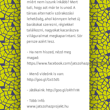
miért nem iszunk inkább? Mert
tuti, hogy azt már te is unod. A
társas alternatív szórakozási
lehetőség, ahol könnyen lehet új
barátokat szerezni, régiekkel
találkozni, nagyokat kacarászva
világuralmat megkaparintani. Sör
persze azért lesz.
- Ha nem hiszed, nézd meg
magad:
https://www.facebook.com/jatszohazprojekt/photo
- Menő videónk is van:
http://goo.gl/GsS5dS
- Játékaink: http://goo.gl/oRhTrM
- Több infó:
www.jatszohazprojekt.hu