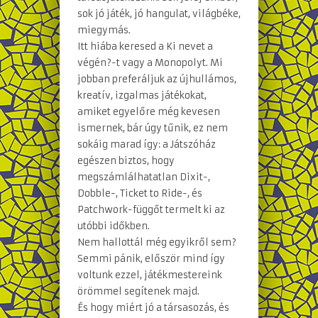
sok jó játék, jó hangulat, világbéke,
miegymás.
Itt hiába keresed a Ki nevet a
végén?-t vagy a Monopolyt. Mi
jobban preferáljuk az újhullámos,
kreatív, izgalmas játékokat,
amiket egyelőre még kevesen
ismernek, bár úgy tűnik, ez nem
sokáig marad így: a Játszóház
egészen biztos, hogy
megszámlálhatatlan Dixit-,
Dobble-, Ticket to Ride-, és
Patchwork-függőt termelt ki az
utóbbi időkben.
Nem hallottál még egyikről sem?
Semmi pánik, először mind így
voltunk ezzel, játékmestereink
örömmel segítenek majd.
És hogy miért jó a társasozás, és