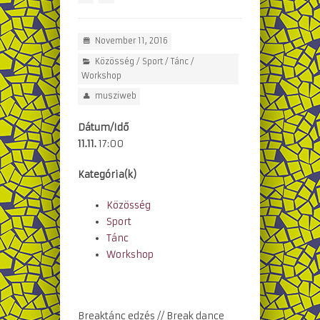
November 11, 2016
Közösség
/
Sport
/
Tánc
/
Workshop
musziweb
Dátum/Idő
11.11.
17:00
Kategória(k)
Közösség
Sport
Tánc
Workshop
Breaktánc edzés // Break dance