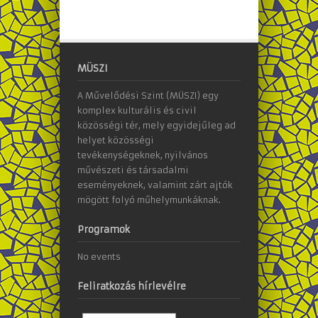
MÜSZI
A Művelődési Szint (MÜSZI) egy
komplex kulturális és civil
közösségi tér, mely egyidejűleg ad
helyet közösségi
tevékenységeknek, nyilvános
művészeti és társadalmi
eseményeknek, valamint zárt ajtók
mögött folyó műhelymunkáknak.
Programok
No events
Feliratkozás hírlevélre