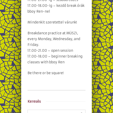
17.00-18.00-ig – kezdő break órák
bboy Ren-nel
Mindenkit szeretettel várunk!
Breakdance practice at MÜSZI,
every Monday, Wednesday, and
Friday.
17.00-21.00 – open session
17.00-18.00 – beginner breaking
classes with bboy Ren
Be there or be square!
Keresés