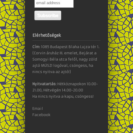
Elérhetőségek
Cím:
1085 Budapest Blaha Lujza tér 1.
(Corvin áruház III. emelet, Bejárat a
Somogyi Béla utca felől, nagy zöld
ajtó MÜSZI logóval, csöngess, ha
nincs nyitva az ajtó!)
Nyitvatartás:
Hétköznapokon 10.00-
21.00, Hétvégén 14.00-20.00
Ha nincs nyitva a kapu, csöngess!
Email
Facebook