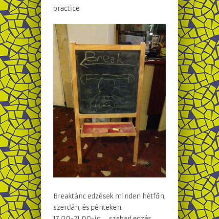
practice
Breaktánc edzések minden hétfőn,
szerdán, és pénteken.
17.00-21.00-ig – szabad edzés