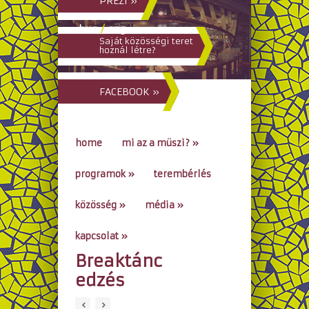
PREZI »
hun
/
eng
Saját közösségi teret
hoznál létre?
FACEBOOK »
home
mi az a müszi?
»
programok
»
terembérlés
közösség
»
média
»
kapcsolat
»
Breaktánc
go to...
edzés