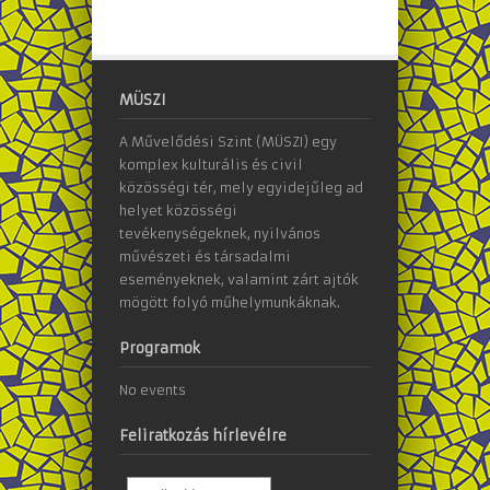
MÜSZI
A Művelődési Szint (MÜSZI) egy
komplex kulturális és civil
közösségi tér, mely egyidejűleg ad
helyet közösségi
tevékenységeknek, nyilvános
művészeti és társadalmi
eseményeknek, valamint zárt ajtók
mögött folyó műhelymunkáknak.
Programok
No events
Feliratkozás hírlevélre