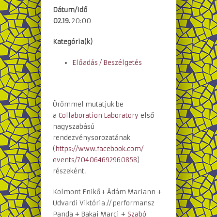
Dátum/Idő
02.19.
20:00
Kategória(k)
Előadás / Beszélgetés
Örömmel mutatjuk be
a
Collaboration Laboratory
első
nagyszabású
rendezvénysorozatának
(
https://www.facebook.com/
events/704064692960858
)
részeként:
Kolmont Enikő+ Ádám Mariann +
Udvardi Viktória // performansz
Panda + Bakai Marci +
Szabó