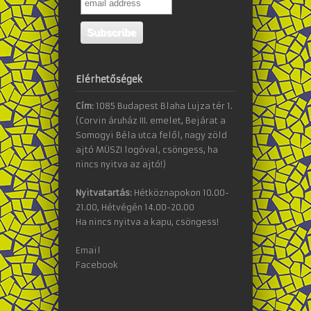
Elérhetőségek
Cím:
1085 Budapest Blaha Lujza tér 1.
(Corvin áruház III. emelet, Bejárat a
Somogyi Béla utca felől, nagy zöld
ajtó MÜSZI logóval, csöngess, ha
nincs nyitva az ajtó!)
Nyitvatartás:
Hétköznapokon 10.00-
21.00, Hétvégén 14.00-20.00
Ha nincs nyitva a kapu, csöngess!
Email
Facebook