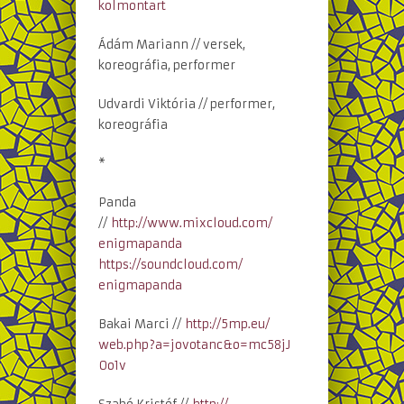
kolmontart
Ádám Mariann // versek,
koreográfia, performer
Udvardi Viktória // performer,
koreográfia
*
Panda
//
http://www.mixcloud.com/
enigmapanda
https://soundcloud.com/
enigmapanda
Bakai Marci //
http://5mp.eu/
web.php?a=jovotanc&o=mc58jJ
0o1v