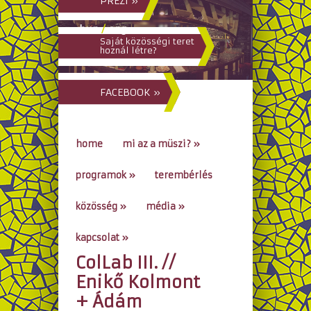
PREZI »
hun
/
eng
Saját közösségi teret
hoznál létre?
FACEBOOK »
home
mi az a müszi?
»
programok
»
terembérlés
közösség
»
média
»
kapcsolat
»
ColLab III. //
go to...
Enikő Kolmont
+ Ádám