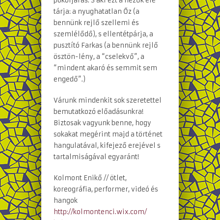
pokoljárás. S aki ezt a nézők elé
tárja: a nyughatatlan Őz (a
bennünk rejlő szellemi és
szemlélődő), s ellentétpárja, a
pusztító Farkas (a bennünk rejlő
ösztön-lény, a “cselekvő”, a
“mindent akaró és semmit sem
engedő”.)
Várunk mindenkit sok szeretettel
bemutatkozó előadásunkra!
Biztosak vagyunk benne, hogy
sokakat megérint majd a történet
hangulatával, kifejező erejével s
tartalmiságával egyaránt!
Kolmont Enikő // ötlet,
koreográfia, performer, videó és
hangok
http://
kolmontenci.wix.com/