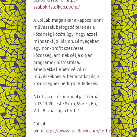
Szabó Kristóf //
http://
szabokristofkep.uw.hu/
A
ColLab
maga akar a kapocs lenni
művészek, befogadó terek és a
közönség között úgy, hogy azzal
mindenki jól járjon. Lényegében
egy non-profit szervezet,
közösség, aminek célja olyan
programok biztosítása,
amelyekkellehetővé válik
művészeknek a bemutatkozás, a
közönségnek pedig a felfedezés.
A ColLab esték időpontja: Február
5. 12. 19. 26. este 8 óra, Müszi, Bp,
VIII. Blaha Lujza tér 1-2
ColLab
web:
https://www.facebook.com/collab.org