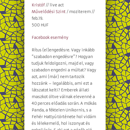
Kristóf
// live act
Művelődési Szint
/ moziterem //
feb.19.
500 HUF
Facebook esemény
Rítus (el)engedésre. Vagy inkább
“szabadon engedésre”? Hogyan
tudjuk feldolgozni, majd el, vagy
szabadon engedni a múltat? Vagy
azt, ami (már) nem tartozik
hozzánk – legalábbis, ami ezt a
látszatot kelti? Emberek állati
maszkot öltve válnak elevenné a
40 perces előadás során. A mókás
Panda, a féktelen Unikornis, s a
Fehér Hattyú története hol vidám
és lélekemelő, hol iszonyat és