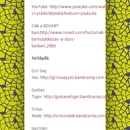
YouTube:
http://www.youtube.com/watch?
v=yLk4G58jeek&feature=youtu.be
Cikk a ROVART-
ban:
http://www.rovart.com/hu/collab-
bemutatkozas-a-dzss-
barban_2969
Fellépők:
Girl Say
Yes:
http://girlssayyes.bandcamp.com
Gustav
Tiger:
http://gustavetiger.bandcamp.com/
Sinus
Node:
http://sinusnode.bandcamp.com/
Germán