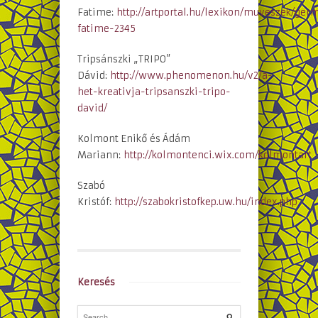
Fatime:
http://artportal.hu/lexikon/muveszek/ger
fatime-2345
Tripsánszki „TRIPO”
Dávid:
http://www.phenomenon.hu/v2/a-
het-kreativja-tripsanszki-tripo-
david/
Kolmont Enikő és Ádám
Mariann:
http://kolmontenci.wix.com/kolmontart
Szabó
Kristóf:
http://szabokristofkep.uw.hu/index.php
Keresés