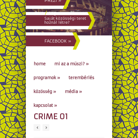
PREZI »
hun
/
eng
Saját közösségi teret
hoznál létre?
FACEBOOK »
home
mi az a müszi?
»
programok
»
terembérlés
közösség
»
média
»
kapcsolat
»
CRIME 01
go to...