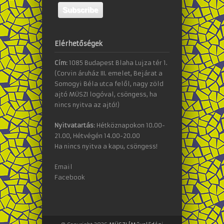
Elérhetőségek
Cím:
1085 Budapest Blaha Lujza tér 1.
(Corvin áruház III. emelet, Bejárat a
Somogyi Béla utca felől, nagy zöld
ajtó MÜSZI logóval, csöngess, ha
nincs nyitva az ajtó!)
Nyitvatartás:
Hétköznapokon 10.00-
21.00, Hétvégén 14.00-20.00
Ha nincs nyitva a kapu, csöngess!
Email
Facebook