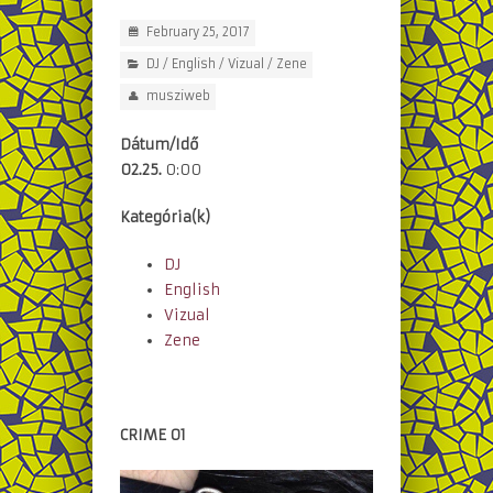
February 25, 2017
DJ
/
English
/
Vizual
/
Zene
musziweb
Dátum/Idő
02.25.
0:00
Kategória(k)
DJ
English
Vizual
Zene
CRIME 01