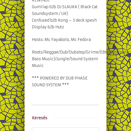
REWIND)
Gumilap b2b DJ SLAUKA ( Black Cat
Soundsystem / UK)
Confused b2b Kong – 3 deck spesh
Display b2b Hutz
Hosts: Mc Fayabolo, Mc Fedora
Roots/Reggae/Dub/Dubstep/Grime/EBM(Electronic
Bass Music)/Jungle/Sound System
Music
*** POWERED BY DUB PHASE
SOUND SYSTEM ***
Keresés