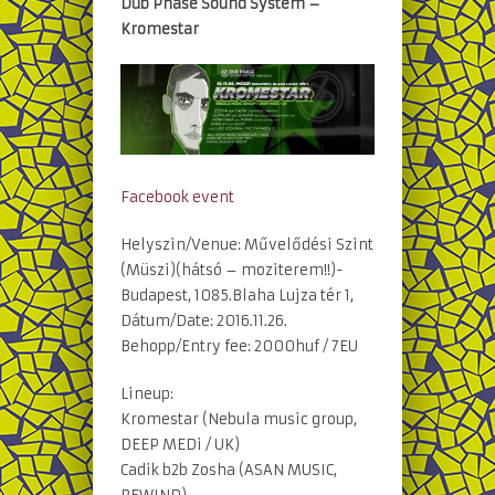
Dub Phase Sound System –
Kromestar
Facebook event
Helyszin/Venue: Művelődési Szint
(Müszi)(hátsó – moziterem!!)-
Budapest, 1085.Blaha Lujza tér 1,
Dátum/Date: 2016.11.26.
Behopp/Entry fee: 2000huf / 7EU
Lineup:
Kromestar (Nebula music group,
DEEP MEDi / UK)
Cadik b2b Zosha (ASAN MUSIC,