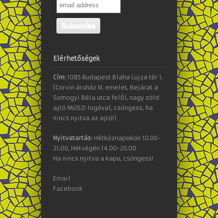
Elérhetőségek
Cím:
1085 Budapest Blaha Lujza tér 1.
(Corvin áruház III. emelet, Bejárat a
Somogyi Béla utca felől, nagy zöld
ajtó MÜSZI logóval, csöngess, ha
nincs nyitva az ajtó!)
Nyitvatartás:
Hétköznapokon 10.00-
21.00, Hétvégén 14.00-20.00
Ha nincs nyitva a kapu, csöngess!
Email
Facebook