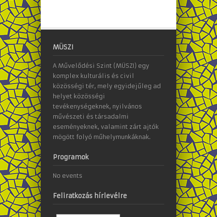
MÜSZI
A Művelődési Szint (MÜSZI) egy
komplex kulturális és civil
közösségi tér, mely egyidejűleg ad
helyet közösségi
tevékenységeknek, nyilvános
művészeti és társadalmi
eseményeknek, valamint zárt ajtók
mögött folyó műhelymunkáknak.
Programok
No events
Feliratkozás hírlevélre