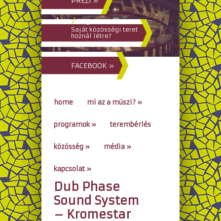
PREZI »
hun
/
eng
Saját közösségi teret
hoznál létre?
FACEBOOK »
home
mi az a müszi?
»
programok
»
terembérlés
közösség
»
média
»
kapcsolat
»
Dub Phase
go to...
Sound System
– Kromestar