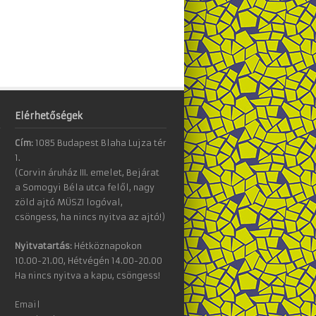
Elérhetőségek
Cím:
1085 Budapest Blaha Lujza tér
1.
(Corvin áruház III. emelet, Bejárat
a Somogyi Béla utca felől, nagy
zöld ajtó MÜSZI logóval,
csöngess, ha nincs nyitva az ajtó!)
Nyitvatartás:
Hétköznapokon
10.00-21.00, Hétvégén 14.00-20.00
Ha nincs nyitva a kapu, csöngess!
Email