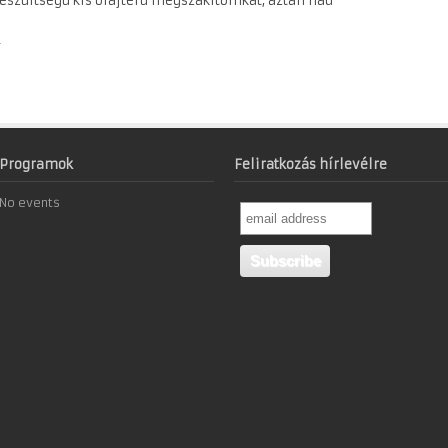
eszultsegu kis olajteru megszakitoinkat, aztan had
r
Programok
Feliratkozás hírlevélre
No events