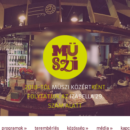
2018-TÓL
MÜSZI KÖZÉRT
KÉNT
FOLYTATJUK AZ
IZABELLA 29.
SZÁM ALATT
programok
»
terembérlés
közösség
»
média
»
kapc