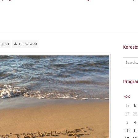
glish
musziweb
Keresé
Progra
<<
h
k
27
28
3
4
10
11