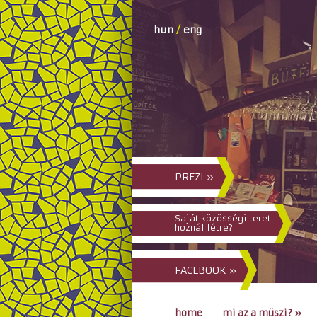
hun
/
eng
PREZI »
Saját közösségi teret
hoznál létre?
FACEBOOK »
home
mi az a müszi?
»