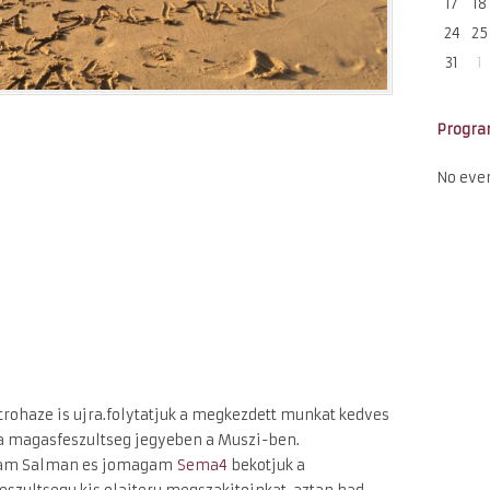
17
18
24
25
31
1
Progr
No eve
ectrohaze is ujra.folytatjuk a megkezdett munkat kedves
 a magasfeszultseg jegyeben a Muszi-ben.
dam Salman es jomagam
Sema4
bekotjuk a