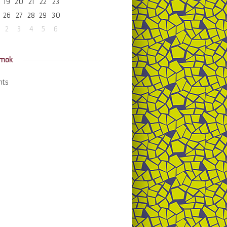
19
20
21
22
23
26
27
28
29
30
2
3
4
5
6
amok
nts