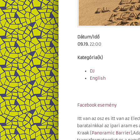
Dátum/Idő
09.19.
22:00
Kategória(k)
DJ
English
Facebook esemény
Itt van az osz es itt van az El
baratainkkal az ipari aram es
Kraak (
Panoramic Barrier
),A