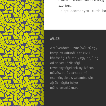
transzformatorokat es a nagyf
szoljon…
Belepti adomany:500 urdolla
MÜSZI
A Művelődési Szint (MÜSZI) egy
komplex kulturális és civil
közösségi tér, mely egyidejűleg
ad helyet közösségi
tevékenységeknek, nyilvános
művészeti és társadalmi
eseményeknek, valamint zárt
ajtók mögött folyó
műhelymunkáknak.