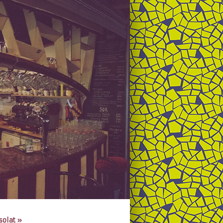
solat
»