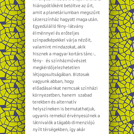
hiánypótlóként betöltve az űrt,
amit a planetáriumban megszűnt
Lézerszínház hagyott maga után.
Egyedülálló fény-látvány
élménnyel és erőteljes
színpadképekkel várja nézőit,
valamint mindazokat, akik
hisznek a magyar kortárs tánc-,
fény- és színházművészet
megkérdőjelezhetetlen
létjogosultságában. Biztosak
vagyunk abban, hogy
előadásainkat nemcsak színházi
környezetben, hanem szabad
terekben és alternatív
helyszíneken is bemutathatjuk,
ugyanis remekül érvényesülnek a
látnivalók a tágabb dimenziójú
nyílt térségekben, így akár