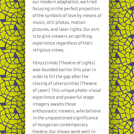
our modern adaptation, we tried
focusing on the perfect projection
of the symbols of love by means of
music, still photos, motion
pictures, and laser lights. Our aim
is to give viewers an uplifting
experience regardless of their
religious views.
Fényszínház (Theatre of Lights)
was founded earlier this year in
order to fill the gap after the
closing of Lézerszínház (Theatre
of Laser). This unique photo-visual
experience and powerful stage
imagery awaits those
enthusiastic viewers, who believe
in the unquestioned significance
of Hungarian contemporary
theatre. Our shows work well in