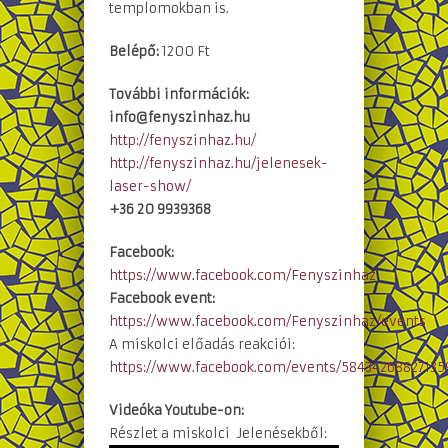
templomokban is.
Belépő:
1200 Ft
További információk:
info@fenyszinhaz.hu
http://fenyszinhaz.hu/
http://fenyszinhaz.hu/jelenesek-
laser-show/
+36 20 9939368
Facebook:
https://www.facebook.com/Fenyszinhaz
Facebook event:
https://www.facebook.com/Fenyszinhaz/events
A miskolci előadás reakciói:
https://www.facebook.com/events/58434268827135
Videóka Youtube-on:
Részlet a miskolci Jelenésekből: