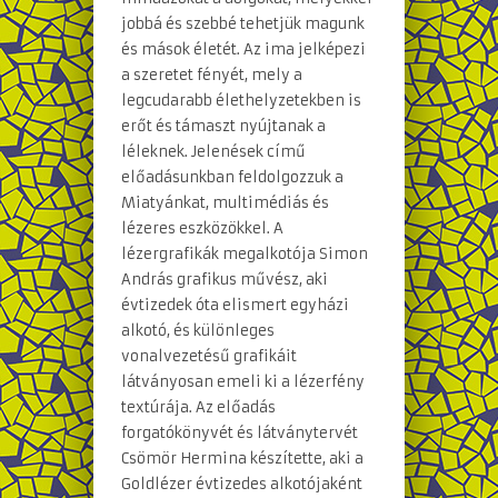
jobbá és szebbé tehetjük magunk
és mások életét. Az ima jelképezi
a szeretet fényét, mely a
legcudarabb élethelyzetekben is
erőt és támaszt nyújtanak a
léleknek. Jelenések című
előadásunkban feldolgozzuk a
Miatyánkat, multimédiás és
lézeres eszközökkel. A
lézergrafikák megalkotója Simon
András grafikus művész, aki
évtizedek óta elismert egyházi
alkotó, és különleges
vonalvezetésű grafikáit
látványosan emeli ki a lézerfény
textúrája. Az előadás
forgatókönyvét és látványtervét
Csömör Hermina készítette, aki a
Goldlézer évtizedes alkotójaként