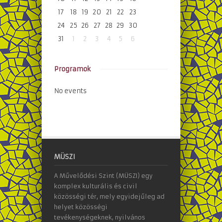
17
18
19
20
21
22
23
24
25
26
27
28
29
30
31
1
2
3
4
5
6
Programok
No events
MÜSZI
A Művelődési Szint (MÜSZI) egy
komplex kulturális és civil
közösségi tér, mely egyidejűleg ad
helyet közösségi
tevékenységeknek, nyilvános