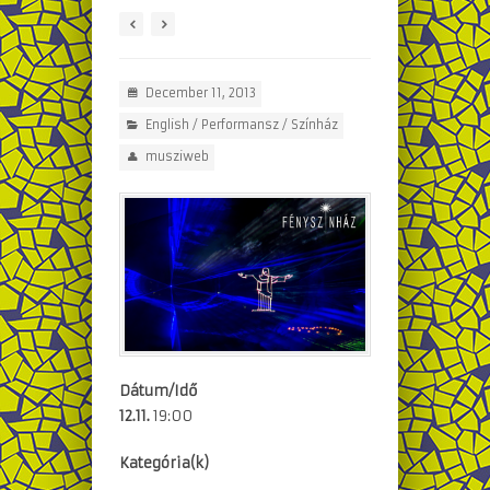
December 11, 2013
English
/
Performansz
/
Színház
musziweb
Dátum/Idő
12.11.
19:00
Kategória(k)