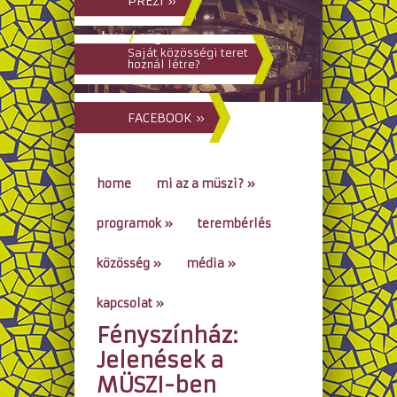
PREZI »
hun
/
eng
Saját közösségi teret
hoznál létre?
FACEBOOK »
home
mi az a müszi?
»
programok
»
terembérlés
közösség
»
média
»
kapcsolat
»
Fényszínház:
go to...
Jelenések a
MÜSZI-ben