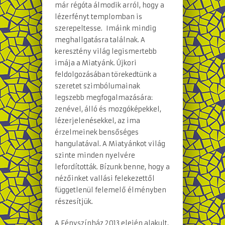
már régóta álmodik arról, hogy a
lézerfényt templomban is
szerepeltesse. Imáink mindig
meghallgatásra találnak. A
keresztény világ legismertebb
imája a Miatyánk. Újkori
feldolgozásában törekedtünk a
szeretet szimbólumainak
legszebb megfogalmazására:
zenével, álló és mozgóképekkel,
lézerjelenésekkel, az ima
érzelmeinek bensőséges
hangulatával. A Miatyánkot világ
szinte minden nyelvére
lefordították. Bízunk benne, hogy a
nézőinket vallási felekezettől
függetlenül felemelő élményben
részesítjük.
A Fényszínház 2013 elején alakult,