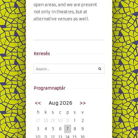
open areas, and we are present
not only in theatres, but at
alternative venues as well.
Keresés
Programnaptár
<<
Aug 2026
>>
h
k
s
c
p
s
v
27
28
29
30
31
1
2
3
4
5
6
7
8
9
10
11
12
13
14
15
16