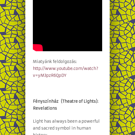
Miatyánk feldolgozás:
http://www.youtube.com/watch?
v=yM3pzR6QpDY
Fényszínház (Theatre of Lights):
Revelations
Light has always been a powerful
and sacred symbol in human