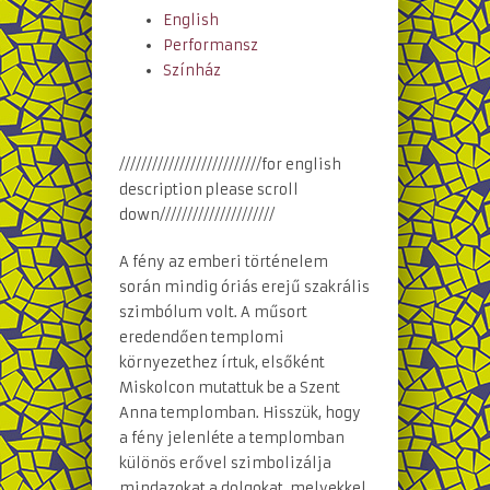
English
Performansz
Színház
//////////////////////////for english
description please scroll
down/////////////////////
A fény az emberi történelem
során mindig óriás erejű szakrális
szimbólum volt. A műsort
eredendően templomi
környezethez írtuk, elsőként
Miskolcon mutattuk be a Szent
Anna templomban. Hisszük, hogy
a fény jelenléte a templomban
különös erővel szimbolizálja
mindazokat a dolgokat, melyekkel