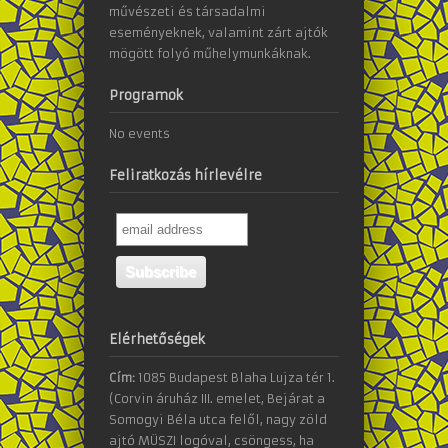
művészeti és társadalmi
eseményeknek, valamint zárt ajtók
mögött folyó műhelymunkáknak.
Programok
No events
Feliratkozás hírlevélre
Elérhetőségek
Cím:
1085 Budapest Blaha Lujza tér 1.
(Corvin áruház III. emelet, Bejárat a
Somogyi Béla utca felől, nagy zöld
ajtó MÜSZI logóval, csöngess, ha