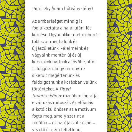
Pignitzky Ádám (látvány-fény)
Az emberiséget mindig is
foglalkoztatta a halál utáni lét
kérdése. Ugyanakkor életünkben is
többször meghalunk és
újjászületünk. Félelmeink és
vágyaink mentén új és új
korszakok nyílnak a jövőbe, attól
is függően, hogy mennyire
sikerült megértenünk és
feldolgoznunk a korábban velünk
történteket. A
Tibeti
Halottaskönyv
magában foglalja
e változás mítoszát. Az előadás
alkotóit különösen az a motívum
fogta meg, amely szerint a
halálba – és az újjászületésbe –
vezető út nem feltétlenül