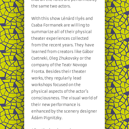
the same two actors.
With this show Lénárd Ilyés and
Csaba Formanek are willing to
summarize all of their physical
theater experiences collected
from the recent years. They have
learned from creators like Gábor
Csetneki, Oleg Zhukovsky or the
company of the Teatr Novogo
Fronta. Besides their theater
works, they regularly lead
workshops focused on the
physical aspects of the actor’s
consciousness. The visual world of
their new performance is
enhanced by the scenery designer
Ádám Pignitzky.