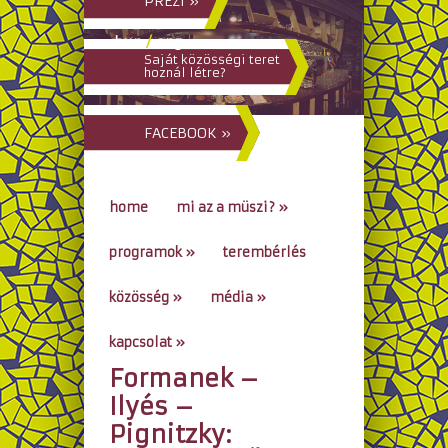
PREZI »
hun
/
eng
Saját közösségi teret
hoznál létre?
FACEBOOK »
home
mi az a müszi?
»
programok
»
terembérlés
közösség
»
média
»
kapcsolat
»
Formanek –
go to...
Ilyés –
Pignitzky: