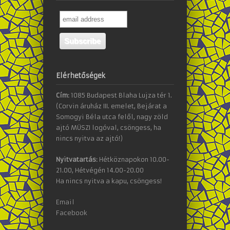
Elérhetőségek
Cím:
1085 Budapest Blaha Lujza tér 1.
(Corvin áruház III. emelet, Bejárat a
Somogyi Béla utca felől, nagy zöld
ajtó MÜSZI logóval, csöngess, ha
nincs nyitva az ajtó!)
Nyitvatartás:
Hétköznapokon 10.00-
21.00, Hétvégén 14.00-20.00
Ha nincs nyitva a kapu, csöngess!
Email
Facebook