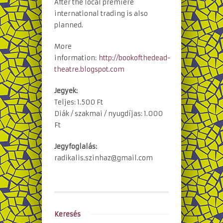
After the local premiere
international trading is also
planned.
More
information:
http://bookofthedead-
theatre.blogspot.com
Jegyek:
Teljes: 1.500 Ft
Diák / szakmai / nyugdíjas: 1.000
Ft
Jegyfoglalás:
radikalis.szinhaz@gmail.co
m
Keresés