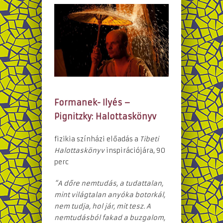
Formanek- Ilyés –
Pignitzky:
Halottaskönyv
fizikia színházi előadás a
Tibeti
Halottaskönyv
inspirációjára, 90
perc
“A dőre nemtudás, a tudattalan,
mint világtalan anyóka botorkál,
nem tudja, hol jár, mit tesz. A
nemtudásból fakad a buzgalom,