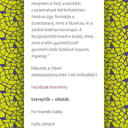
melyben a Tett, a korábbi
cselekvések kérlelhetetlen
hatása úgy formálja a
tudattalant, mint a fazekas, ki a
sárból edényt korongol. A
buzgalomból ered a tudat, mely
mint erdőn gyümölcstől
gyümölcshöz futkosó majom,
ingatag.”
(Részlet a
Tibeti
Halottaskönyv
höz írott előszóból)
Facebook esemény
Szereplők – alkotók:
Formanek Csaba
Ilyés Lénárd