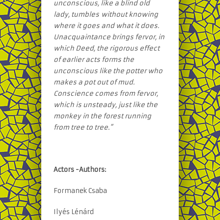
unconscious, like a blind old
lady, tumbles
without knowing
where it goes and what it does.
Unacquaintance brings fervor, in
which Deed, the rigorous effect
of earlier acts forms the
unconscious like the potter who
makes a pot out of mud.
Conscience comes from fervor,
which is unsteady, just like the
monkey in the forest running
from tree to tree.”
Actors -Authors:
Formanek Csaba
Ilyés Lénárd