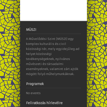
MÜSZI
A Művelődési Szint (MÜSZI) egy
komplex kulturális és civil
közösségi tér, mely egyidejűleg ad
helyet közösségi
tevékenységeknek, nyilvános
művészeti és társadalmi
eseményeknek, valamint zárt ajtók
mögött folyó műhelymunkáknak.
Programok
No events
Feliratkozás hírlevélre