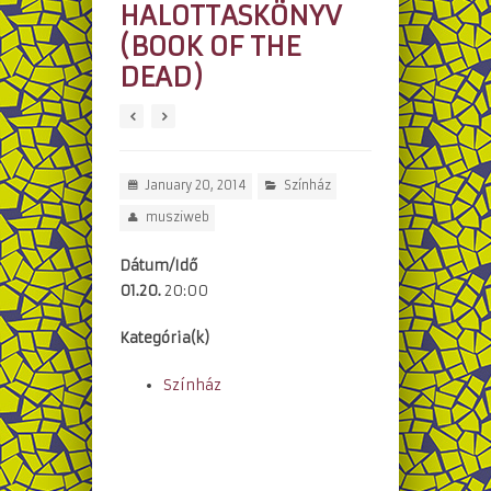
HALOTTASKÖNYV
(BOOK OF THE
DEAD)
January 20, 2014
Színház
musziweb
Dátum/Idő
01.20.
20:00
Kategória(k)
Színház