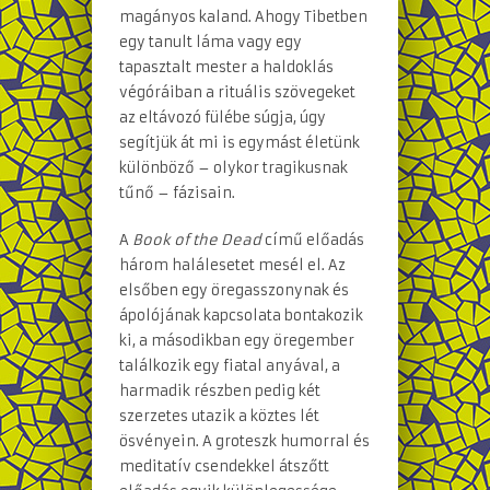
magányos kaland. Ahogy Tibetben
egy tanult láma vagy egy
tapasztalt mester a haldoklás
végóráiban a rituális szövegeket
az eltávozó fülébe súgja, úgy
segítjük át mi is egymást életünk
különböző – olykor tragikusnak
tűnő – fázisain.
A
Book of the Dead
című előadás
három halálesetet mesél el. Az
elsőben egy öregasszonynak és
ápolójának kapcsolata bontakozik
ki, a másodikban egy öregember
találkozik egy fiatal anyával, a
harmadik részben pedig két
szerzetes utazik a köztes lét
ösvényein. A groteszk humorral és
meditatív csendekkel átszőtt