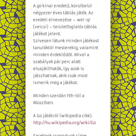
A go kínai eredetű, körülbelül
négyezer éves táblás játék. Az
eredeti elnevezése – wei-qi
(veicsi) – területfoglalós táblás
játékot jelent.
Szívesen látunk minden játékost
tanulóktól mesterekig, valamint
minden érdeklődőt. Mivel a
szabályok pár perc alatt
elsajátíthatók, így azok is
játszhatnak, akik csak most
ismerik meg a játékot.
Minden szerdán 19h-tól a
Müsziben.
A Go játékról (wikipedia cikk):
http://hu.wikipedia.org/wiki/Go
Facebook csoportunk címe: