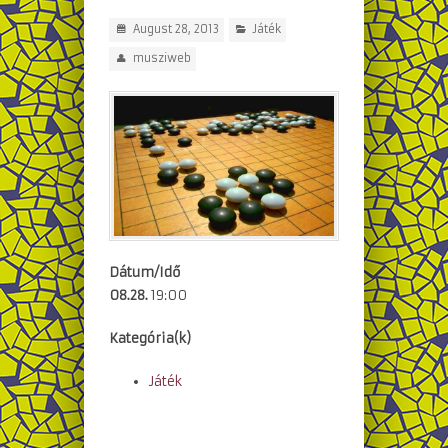
August 28, 2013
Játék
musziweb
Dátum/Idő
08.28.
19:00
Kategória(k)
Játék