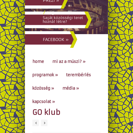
PREZI »
hun
/
eng
Saját közösségi teret
hoznál létre?
FACEBOOK »
home
mi az a müszi?
»
programok
»
terembérlés
közösség
»
média
»
kapcsolat
»
GO klub
go to...