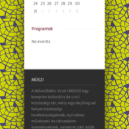
24
25
26
27
28
29
30
31
1
2
3
4
5
6
Programok
No events
MÜSZI
A Művelődési Szint (MÜSZI) egy
komplex kulturális és civil
közösségi tér, mely egyidejűleg ad
helyet közösségi
tevékenységeknek, nyilvános
művészeti és társadalmi
eseményeknek, valamint zárt ajtók