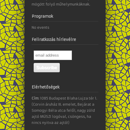
mögött folyó műhelymunkáknak.
Programok
No events
Feliratkozás hírlevélre
Elérhetőségek
Cím:
1085 Budapest Blaha Lujza tér 1.
(Corvin áruház III. emelet, Bejárat a
Somogyi Béla utca felől, nagy zöld
ajtó MÜSZI logóval, csöngess, ha
nincs nyitva az ajtó!)