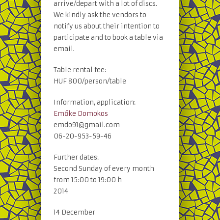
arrive/depart with a lot of discs.
We kindly ask the vendors to
notify us about their intention to
participate and to book a table via
email.
Table rental fee:
HUF 800/person/table
Information, application:
Emőke Domokos
emdo91@gmail.com
06-20-953-59-46
Further dates:
Second Sunday of every month
from 15:00 to 19:00 h
2014
14 December