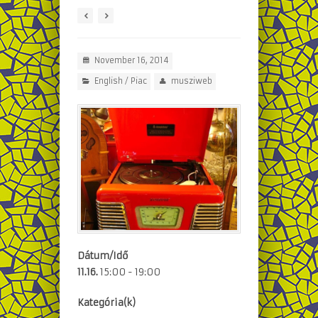
November 16, 2014
English
/
Piac
musziweb
Dátum/Idő
11.16.
15:00 - 19:00
Kategória(k)