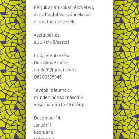
Kérjük az árusokat részvételi,
asztalfoglalási szándékukat
e-mailben jelezzék.
Asztalbérlés:
800 Ft/ Fő/asztal
Infó, jelentkezés:
Domokos Emőke
emdo91@gmail.com
06209535946
További dátumok:
minden hónap második
vasárnapján 15-19 óráig:
December 14.
Január 11.
Február 8.