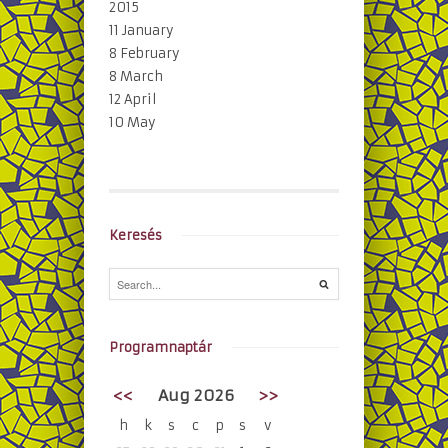
2015
11 January
8 February
8 March
12 April
10 May
Keresés
Programnaptár
<<
Aug 2026
>>
h
k
s
c
p
s
v