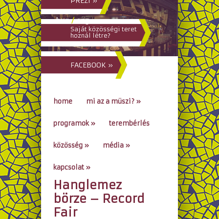
PREZI »
hun
/
eng
Saját közösségi teret
hoznál létre?
FACEBOOK »
home
mi az a müszi?
»
programok
»
terembérlés
közösség
»
média
»
kapcsolat
»
Hanglemez
go to...
börze – Record
Fair