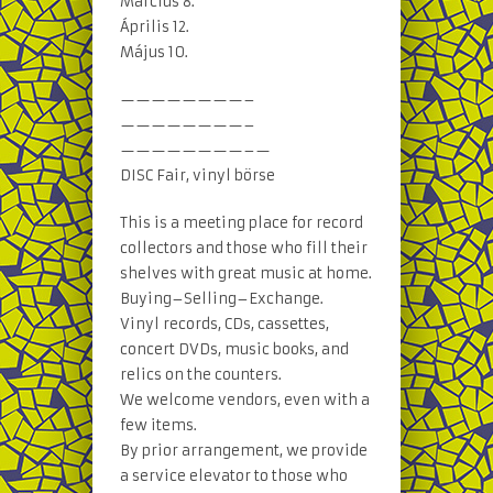
Március 8.
Április 12.
Május 10.
————————–
————————–
————————–
—
DISC Fair, vinyl börse
This is a meeting place for record
collectors and those who fill their
shelves with great music at home.
Buying–Selling–Exchange.
Vinyl records, CDs, cassettes,
concert DVDs, music books, and
relics on the counters.
We welcome vendors, even with a
few items.
By prior arrangement, we provide
a service elevator to those who