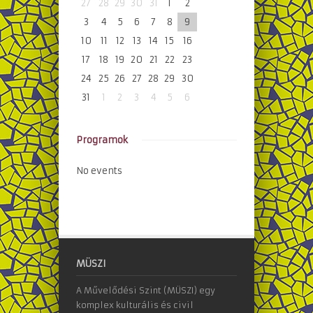
27
28
29
30
31
1
2
3
4
5
6
7
8
9
10
11
12
13
14
15
16
17
18
19
20
21
22
23
24
25
26
27
28
29
30
31
1
2
3
4
5
6
Programok
No events
MÜSZI
A Művelődési Szint (MÜSZI) egy
komplex kulturális és civil