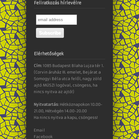
Feliratkozás hírlevélre
Elérhetőségek
Cím:
1085 Budapest Blaha Lujza tér 1.
(Corvin áruház III. emelet, Bejárat a
Somogyi Béla utca felől, nagy zöld
ajtó MÜSZI logóval, csöngess, ha
nincs nyitva az ajtó!)
Nyitvatartás:
Hétköznapokon 10.00-
21.00, Hétvégén 14.00-20.00
Ha nincs nyitva a kapu, csöngess!
Email
Facebook