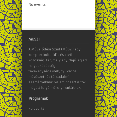
No events
MÜSZI
A Művelődési Szint (MÜSZI) egy
komplex kulturális és civil
közösségi tér, mely egyidejűleg ad
helyet közösségi
tevékenységeknek, nyilvános
művészeti és társadalmi
eseményeknek, valamint zárt ajtók
mögött folyó műhelymunkáknak.
Programok
No events