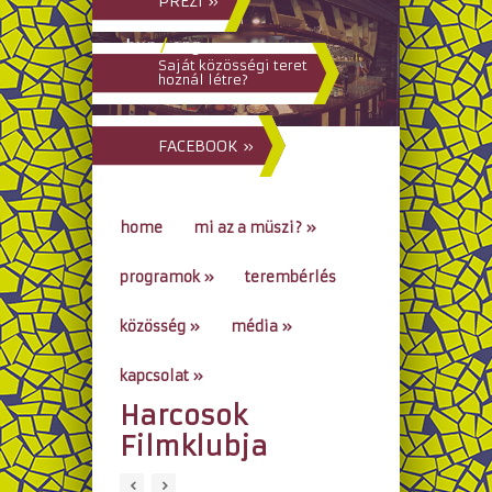
PREZI »
hun
/
eng
Saját közösségi teret
hoznál létre?
FACEBOOK »
home
mi az a müszi?
»
programok
»
terembérlés
közösség
»
média
»
kapcsolat
»
Harcosok
go to...
Filmklubja