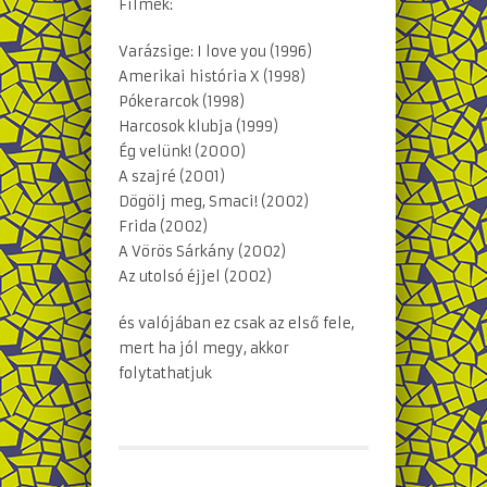
Filmek:
Varázsige: I love you (1996)
Amerikai história X (1998)
Pókerarcok (1998)
Harcosok klubja (1999)
Ég velünk! (2000)
A szajré (2001)
Dögölj meg, Smaci! (2002)
Frida (2002)
A Vörös Sárkány (2002)
Az utolsó éjjel (2002)
és valójában ez csak az első fele,
mert ha jól megy, akkor
folytathatjuk