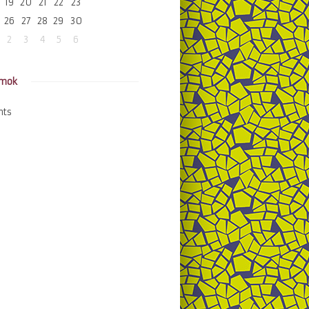
19
20
21
22
23
26
27
28
29
30
2
3
4
5
6
amok
nts