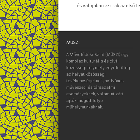
és valójában ez csak az első fe
MÜSZI
A Művelődési Szint (MÜSZI) egy
komplex kulturális és civil
közösségi tér, mely egyidejűleg
ad helyet közösségi
tevékenységeknek, nyilvános
művészeti és társadalmi
eseményeknek, valamint zárt
ajtók mögött folyó
műhelymunkáknak.