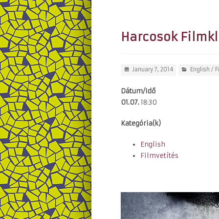
Harcosok Filmk
January 7, 2014
English
/
F
Dátum/Idő
01.07.
18:30
Kategória(k)
English
Filmvetítés