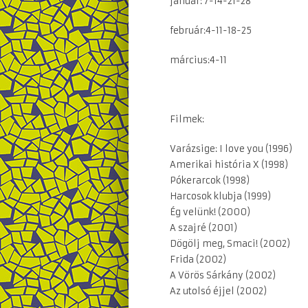
január: 7-14-21-28
február:4-11-18-25
március:4-11
Filmek:
Varázsige: I love you (1996)
Amerikai história X (1998)
Pókerarcok (1998)
Harcosok klubja (1999)
Ég velünk! (2000)
A szajré (2001)
Dögölj meg, Smaci! (2002)
Frida (2002)
A Vörös Sárkány (2002)
Az utolsó éjjel (2002)