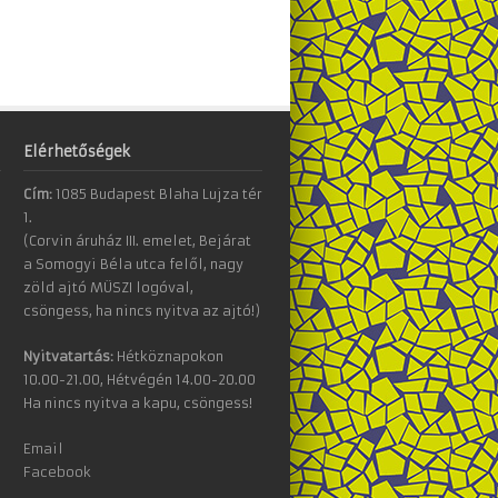
Elérhetőségek
Cím:
1085 Budapest Blaha Lujza tér
1.
(Corvin áruház III. emelet, Bejárat
a Somogyi Béla utca felől, nagy
zöld ajtó MÜSZI logóval,
csöngess, ha nincs nyitva az ajtó!)
Nyitvatartás:
Hétköznapokon
10.00-21.00, Hétvégén 14.00-20.00
Ha nincs nyitva a kapu, csöngess!
Email
Facebook