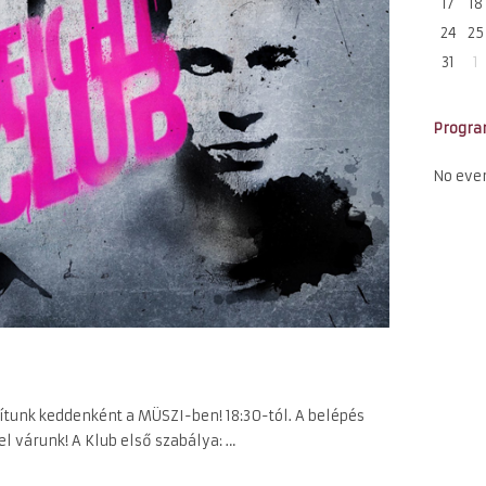
17
18
24
25
31
1
Progr
No eve
tunk keddenként a MÜSZI-ben! 18:30-tól. A belépés
l várunk! A Klub első szabálya: …