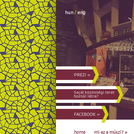
hun
/
eng
PREZI »
Saját közösségi teret
hoznál létre?
FACEBOOK »
home
mi az a müszi?
»