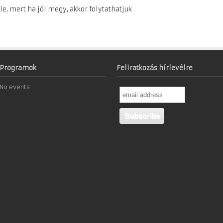
le, mert ha jól megy, akkor folytathatjuk
Programok
Feliratkozás hírlevélre
No events