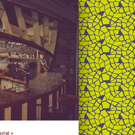
solat
»