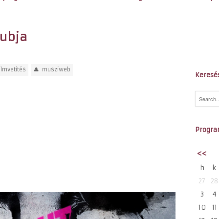
lubja
ilmvetítés
musziweb
Keresé
Progra
<<
h
k
27
28
3
4
10
11