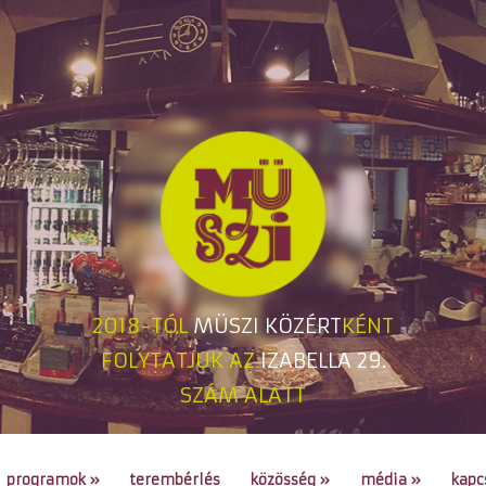
2018-TÓL
MÜSZI KÖZÉRT
KÉNT
FOLYTATJUK AZ
IZABELLA 29.
SZÁM ALATT
programok
»
terembérlés
közösség
»
média
»
kapc