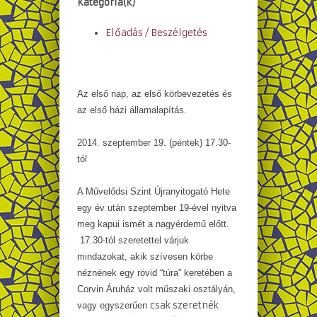
Kategória(k)
Előadás / Beszélgetés
Az első nap, az első körbevezetés és
az első házi államalapítás.
2014. szeptember 19. (péntek) 17.30-
tól
A Művelődsi Szint Újranyitogató Hete
egy év után szeptember 19-ével nyitva
meg kapui ismét a nagyérdemű előtt.
17.30-tól szeretettel várjuk
mindazokat, akik szívesen körbe
néznének egy rövid “túra” keretében a
Corvin Áruház volt műszaki osztályán,
csak szeretnék
vagy egyszerűen