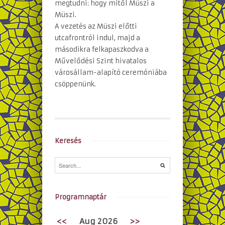
megtudni: hogy mitől Müszi a
Müszi.
A vezetés az Müszi előtti
utcafrontról indul, majd a
másodikra felkapaszkodva a
Művelődési Szint hivatalos
városállam-alapító ceremóniába
csöppenünk.
Keresés
Programnaptár
<<
Aug 2026
>>