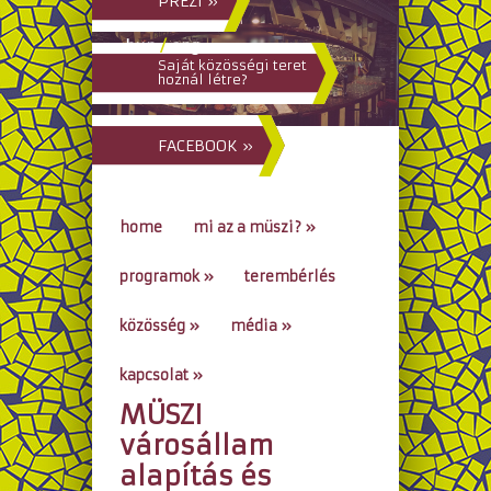
PREZI »
hun
/
eng
Saját közösségi teret
hoznál létre?
FACEBOOK »
home
mi az a müszi?
»
programok
»
terembérlés
közösség
»
média
»
kapcsolat
»
MÜSZI
go to...
városállam
alapítás és