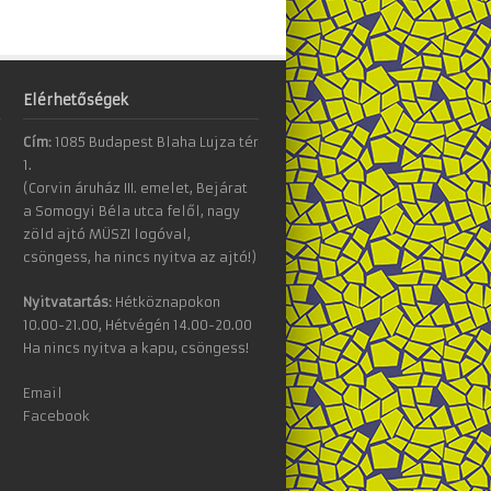
Elérhetőségek
Cím:
1085 Budapest Blaha Lujza tér
1.
(Corvin áruház III. emelet, Bejárat
a Somogyi Béla utca felől, nagy
zöld ajtó MÜSZI logóval,
csöngess, ha nincs nyitva az ajtó!)
Nyitvatartás:
Hétköznapokon
10.00-21.00, Hétvégén 14.00-20.00
Ha nincs nyitva a kapu, csöngess!
Email
Facebook