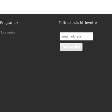
Programok
Feliratkozás hírlevélre
No events