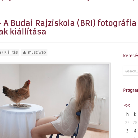
 A Budai Rajziskola (BRI) fotográfia
k kiállítása
h
/
Kiállítás
musziweb
Keresé
Progra
<<
h
k
27
28
3
4