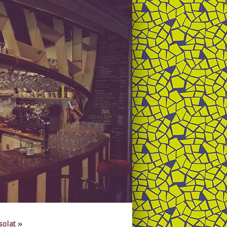
solat
»