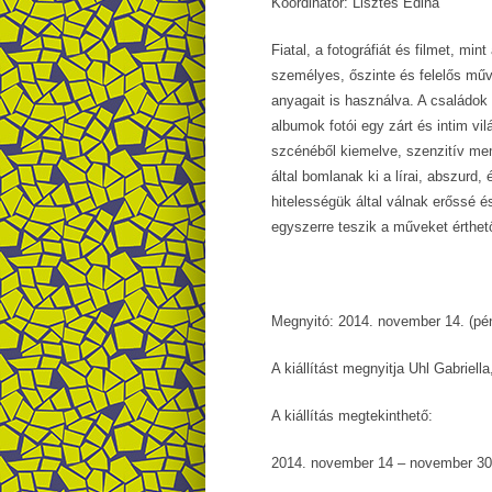
Koordinátor: Lisztes Edina
Fiatal, a fotográfiát és filmet, m
személyes, őszinte és felelős műve
anyagait is használva. A családok p
albumok fotói egy zárt és intim vi
szcénéből kiemelve, szenzitív mem
által bomlanak ki a lírai, abszurd,
hitelességük által válnak erőssé 
egyszerre teszik a műveket érthet
Megnyitó:
2014. november 14. (pé
A kiállítást megnyitja Uhl Gabriella
A kiállítás megtekinthető:
2014. november 14 – november 30.