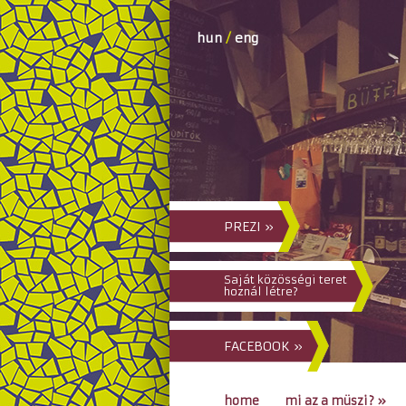
hun
/
eng
PREZI »
Saját közösségi teret
hoznál létre?
FACEBOOK »
home
mi az a müszi?
»