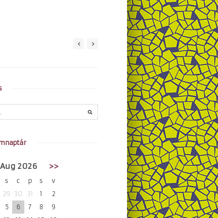
s
mnaptár
Aug 2026
>>
s
c
p
s
v
29
30
31
1
2
5
6
7
8
9