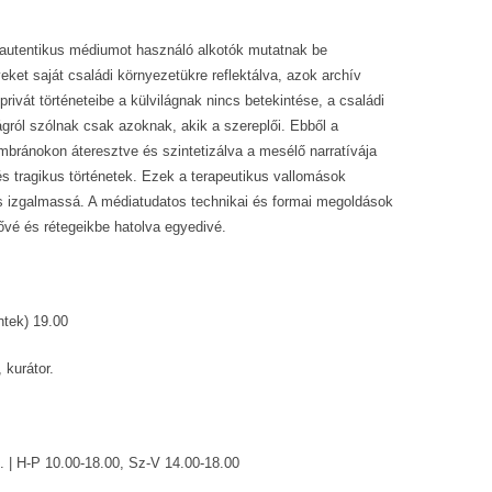
int autentikus médiumot használó alkotók mutatnak be
ket saját családi környezetükre reflektálva, azok archív
rivát történeteibe a külvilágnak nincs betekintése, a családi
lágról szólnak csak azoknak, akik a szereplői. Ebből a
bránokon áteresztve és szintetizálva a mesélő narratívája
 és tragikus történetek. Ezek a terapeutikus vallomások
és izgalmassá. A médiatudatos technikai és formai megoldások
ővé és rétegeikbe hatolva egyedivé.
ntek) 19.00
, kurátor.
 | H-P 10.00-18.00, Sz-V 14.00-18.00