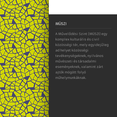
MÜSZI
A Művelődési Szint (MÜSZI) egy
komplex kulturális és civil
közösségi tér, mely egyidejűleg
ad helyet közösségi
tevékenységeknek, nyilvános
művészeti és társadalmi
eseményeknek, valamint zárt
ajtók mögött folyó
műhelymunkáknak.