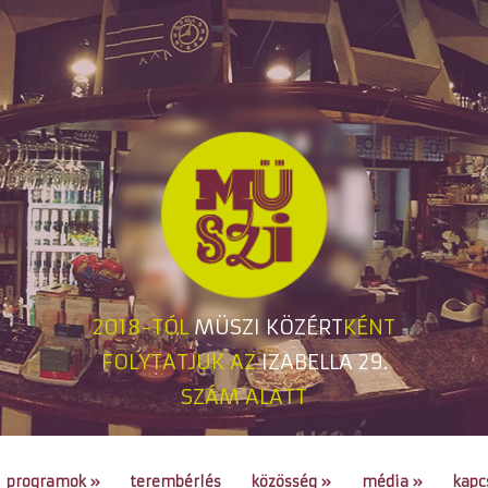
2018-TÓL
MÜSZI KÖZÉRT
KÉNT
FOLYTATJUK AZ
IZABELLA 29.
SZÁM ALATT
programok
»
terembérlés
közösség
»
média
»
kapc