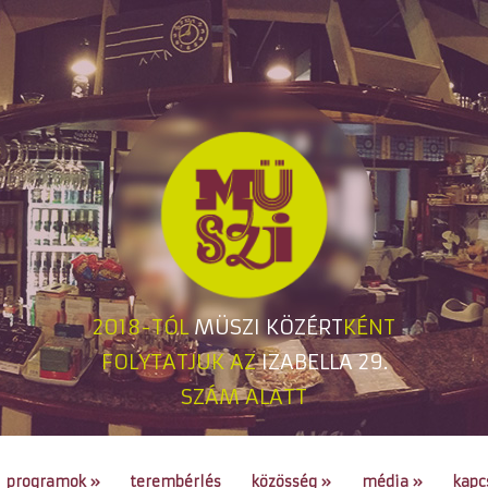
2018-TÓL
MÜSZI KÖZÉRT
KÉNT
FOLYTATJUK AZ
IZABELLA 29.
SZÁM ALATT
programok
»
terembérlés
közösség
»
média
»
kapc