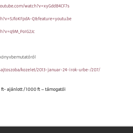
youtube.com/watch?
v=xyGddB4CF7s
ch?v=SJfoKFpdA-Q&feature=youtu.be
ch?v=q9M_PoIG2Jc
tt könyvbemutatóról
sajtoszoba/kozelet/2013-
januar-24-irok-urbe-/207/
 ft- ajánlott / 1000 ft – támogatói