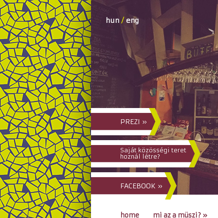
hun
/
eng
PREZI »
Saját közösségi teret
hoznál létre?
FACEBOOK »
home
mi az a müszi?
»