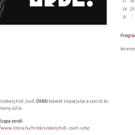
17
18
24
25
31
1
Progr
No eve
Székelyhidi Zsolt
ŰRBE!
kötetét mutatja be a szerző és
rsony Júlia.
Zcapa zenél
.
//www.litera.hu/hirek/
szekelyhidi-zsolt-urbe