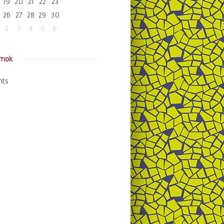
19
20
21
22
23
26
27
28
29
30
2
3
4
5
6
amok
nts