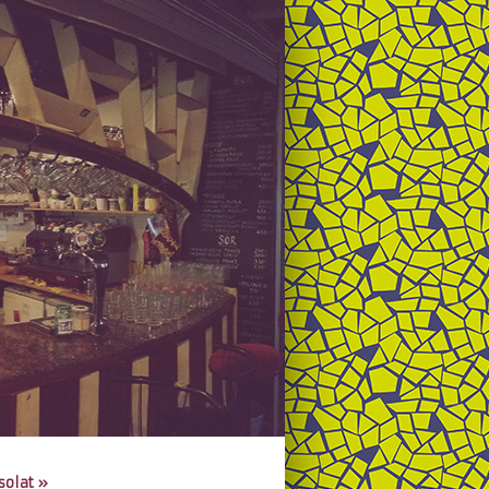
solat
»