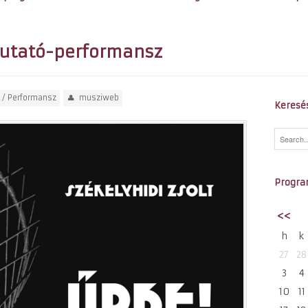
utató-performansz
/
Performansz
musziweb
Keresé
Progra
<<
h
k
27
28
3
4
10
11