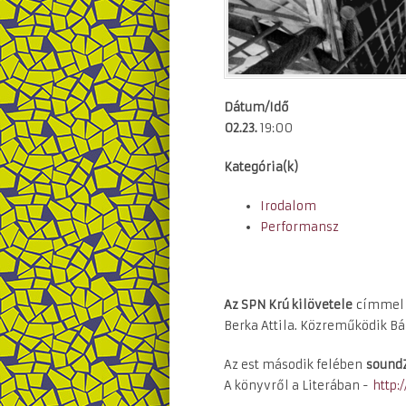
Dátum/Idő
02.23.
19:00
Kategória(k)
Irodalom
Performansz
Az SPN Krú kilövetele
címmel 
Berka Attila. Közreműködik Bá
Az est második felében
sound
A könyvről a Literában -
http: