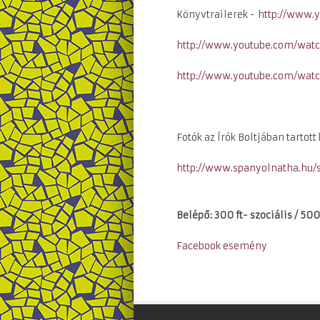
Könyvtrailerek -
http://www.
http://www.youtube.com/wat
http://www.youtube.com/wat
Fotók az Írók Boltjában tarto
http://www.spanyolnatha.hu/
Belépő: 300 ft- szociális / 500
Facebook esemény