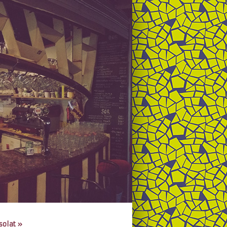
solat
»