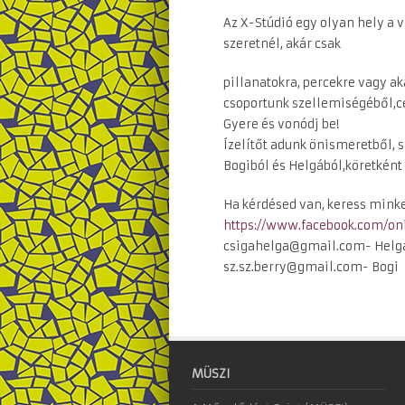
Az X-Stúdió egy olyan hely a vi
szeretnél, akár csak
pillanatokra, percekre vagy ak
csoportunk szellemiségéből,cé
Gyere és vonódj be!
Ízelítőt adunk önismeretből, 
Bogiból és Helgából,köretként 
Ha kérdésed van, keress minke
https://www.facebook.com/
on
csigahelga@gmail.com- Helg
sz.sz.berry@gmail.com- Bogi
MÜSZI