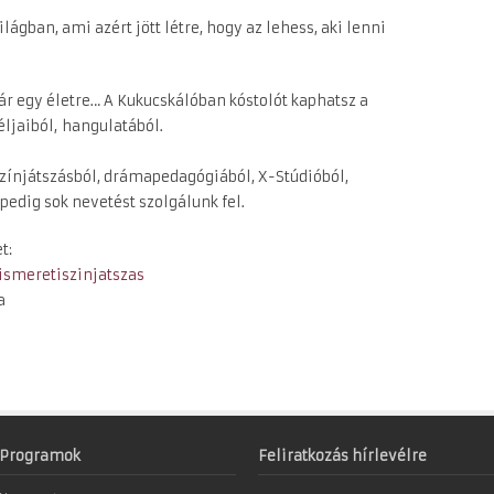
lágban, ami azért jött létre, hogy az lehess, aki lenni
ár egy életre… A Kukucskálóban kóstolót kaphatsz a
ljaiból,
hangulatából.
színjátszásból, drámapedagógiából, X-Stúdióból,
pedig sok nevetést szolgálunk fel.
t:
ismeretiszinjatszas
a
Programok
Feliratkozás hírlevélre