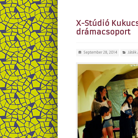
X-Stúdió Kukuc
drámacsoport
September 28, 2014
Játék