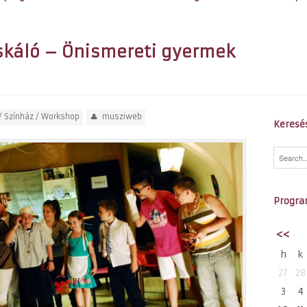
skáló – Önismereti gyermek
/
Színház
/
Workshop
musziweb
Keresé
Progra
<<
h
k
27
28
3
4