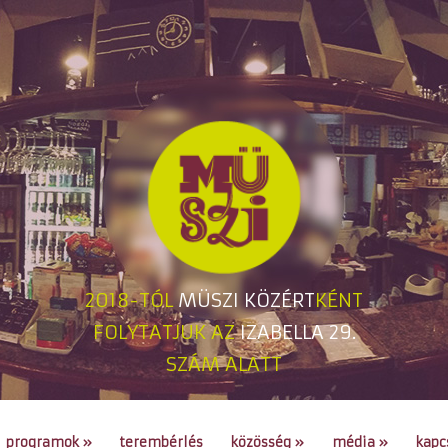
2018-TÓL
MÜSZI KÖZÉRT
KÉNT
FOLYTATJUK AZ
IZABELLA 29.
SZÁM ALATT
programok
»
terembérlés
közösség
»
média
»
kapc