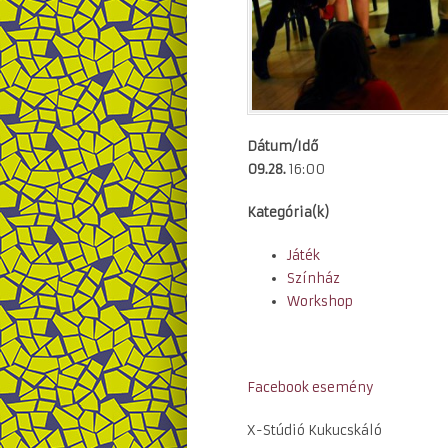
Dátum/Idő
09.28.
16:00
Kategória(k)
Játék
Színház
Workshop
Facebook esemény
X-Stúdió Kukucskáló