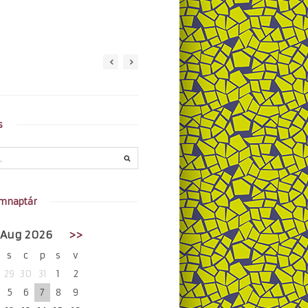
s
mnaptár
Aug 2026
>>
s
c
p
s
v
29
30
31
1
2
5
6
7
8
9