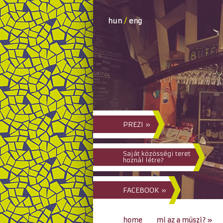
hun
/
eng
PREZI »
Saját közösségi teret
hoznál létre?
FACEBOOK »
home
mi az a müszi?
»