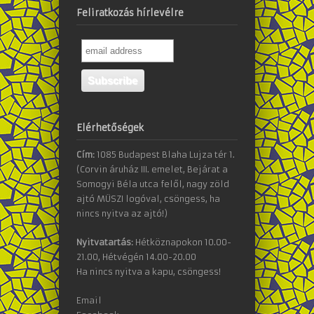
Feliratkozás hírlevélre
Elérhetőségek
Cím:
1085 Budapest Blaha Lujza tér 1.
(Corvin áruház III. emelet, Bejárat a
Somogyi Béla utca felől, nagy zöld
ajtó MÜSZI logóval, csöngess, ha
nincs nyitva az ajtó!)
Nyitvatartás:
Hétköznapokon 10.00-
21.00, Hétvégén 14.00-20.00
Ha nincs nyitva a kapu, csöngess!
Email