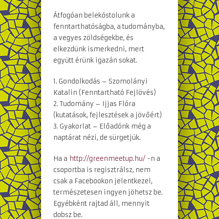
Átfogóan belekóstolunk a
fenntarthatóságba, a tudományba,
a vegyes zöldségekbe, és
elkezdünk ismerkedni, mert
együtt érünk igazán sokat.
1. Gondolkodás – Szomolányi
Katalin (Fenntartható Fejlövés)
2. Tudomány – Ijjas Flóra
(kutatások, fejlesztések a jövőért)
3. Gyakorlat – Előadónk még a
naptárat nézi, de sürgetjük.
Ha a
http://greenmeetup.hu/
-n a
csoportba is regisztrálsz, nem
csak a Facebookon jelentkezel,
természetesen ingyen jöhetsz be.
Egyébként rajtad áll, mennyit
dobsz be.