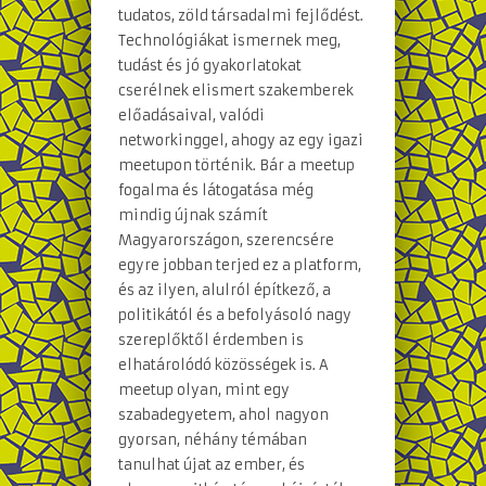
tudatos, zöld társadalmi fejlődést.
Technológiákat ismernek meg,
tudást és jó gyakorlatokat
cserélnek elismert szakemberek
előadásaival, valódi
networkinggel, ahogy az egy igazi
meetupon történik. Bár a meetup
fogalma és látogatása még
mindig újnak számít
Magyarországon, szerencsére
egyre jobban terjed ez a platform,
és az ilyen, alulról építkező, a
politikától és a befolyásoló nagy
szereplőktől érdemben is
elhatárolódó közösségek is. A
meetup olyan, mint egy
szabadegyetem, ahol nagyon
gyorsan, néhány témában
tanulhat újat az ember, és