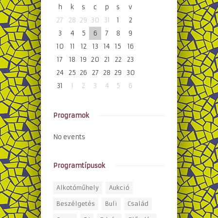
h
k
s
c
p
s
v
27
28
29
30
31
1
2
3
4
5
6
7
8
9
10
11
12
13
14
15
16
17
18
19
20
21
22
23
24
25
26
27
28
29
30
31
1
2
3
4
5
6
Programok
No events
Programtípusok
Alkotóműhely
Aukció
Beszélgetés
Buli
Család