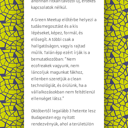
ahonnan ritkán távozol új, értékes
kapcsolatok nélkül.
A Green Meetup előtérbe helyezi a
tudásmegosztást és a kis
lépéseket, képez, formál, és
elősegít. A többi csak a
hallgatóságon, vagyis rajtad
múlik. Talán épp ezért írják is a
bemutatkozóban: “Nem
ecofreakek vagyunk, nem
láncoljuk magunkat fákhoz,
ellenben szeretjük a clean
technológiát, és örülünk, ha a
vállalkozásokban nem feltétlenül
ellenséget látsz.”
Októbertől legalább 3 hetente lesz
Budapesten egy nyitott
rendezvényük, ahol a területülön