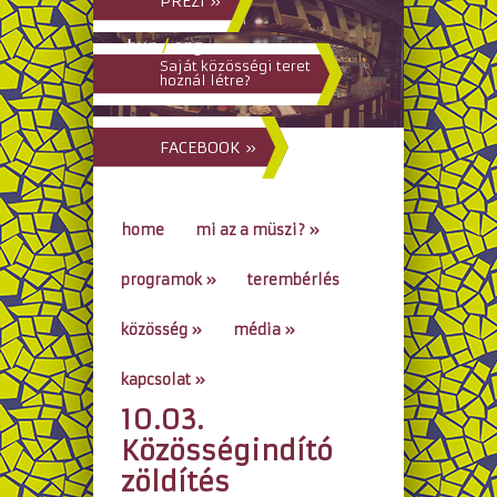
PREZI »
hun
/
eng
Saját közösségi teret
hoznál létre?
FACEBOOK »
home
mi az a müszi?
»
programok
»
terembérlés
közösség
»
média
»
kapcsolat
»
10.03.
go to...
Közösségindító
zöldítés