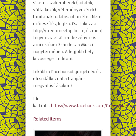
sikeres szakemberek (kutatók,
vállalkozók, véleményvezérek)
tanítanak tudatosabban élni. Nem
erőfeszítés, logika. Csatlakozz a
http://greenmeetup.hu -n, és menj
ingyen az első rendezvényre is
ami október 3-án lesz a Müszi
nagytermében. A legjobb hely
közösséget indítani.
Inkább a Facebookot görgetnéd és
elcsodálkoznál a frappáns
megvalósításokon?
Ide
kattints:
https://www.facebook.com/GreenMeetup.
Related Items