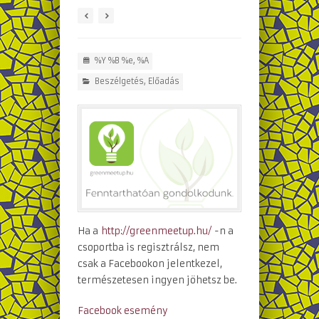
%Y %B %e, %A
Beszélgetés
,
Előadás
Ha a
http://greenmeetup.hu/
-n a
csoportba is regisztrálsz, nem
csak a Facebookon jelentkezel,
természetesen ingyen jöhetsz be.
Facebook esemény