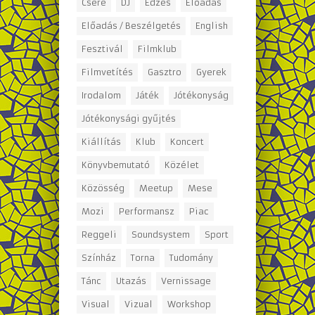
Csere
DJ
Edzés
Előadás
Előadás / Beszélgetés
English
Fesztivál
Filmklub
Filmvetítés
Gasztro
Gyerek
Irodalom
Játék
Jótékonyság
Jótékonysági gyűjtés
Kiállítás
Klub
Koncert
Könyvbemutató
Közélet
Közösség
Meetup
Mese
Mozi
Performansz
Piac
Reggeli
Soundsystem
Sport
Színház
Torna
Tudomány
Tánc
Utazás
Vernissage
Visual
Vizual
Workshop