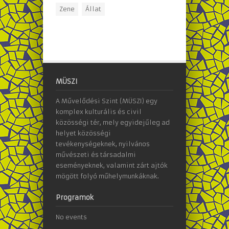
Zene
Állat
MÜSZI
A Művelődési Szint (MÜSZI) egy
komplex kulturális és civil
közösségi tér, mely egyidejűleg ad
helyet közösségi
tevékenységeknek, nyilvános
művészeti és társadalmi
eseményeknek, valamint zárt ajtók
mögött folyó műhelymunkáknak.
Programok
No events