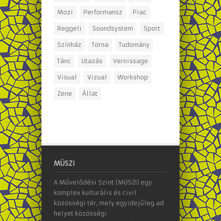
Mozi
Performansz
Piac
Reggeli
Soundsystem
Sport
Színház
Torna
Tudomány
Tánc
Utazás
Vernissage
Visual
Vizual
Workshop
Zene
Állat
MÜSZI
A Művelődési Szint (MÜSZI) egy
komplex kulturális és civil
közösségi tér, mely egyidejűleg ad
helyet közösségi