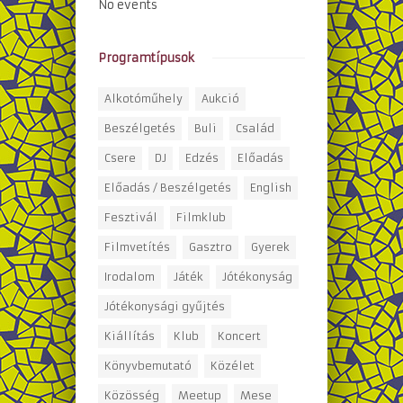
No events
Programtípusok
Alkotóműhely
Aukció
Beszélgetés
Buli
Család
Csere
DJ
Edzés
Előadás
Előadás / Beszélgetés
English
Fesztivál
Filmklub
Filmvetítés
Gasztro
Gyerek
Irodalom
Játék
Jótékonyság
Jótékonysági gyűjtés
Kiállítás
Klub
Koncert
Könyvbemutató
Közélet
Közösség
Meetup
Mese