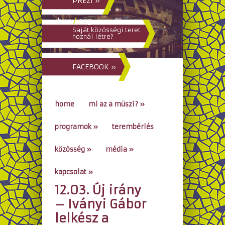
PREZI »
hun
/
eng
Saját közösségi teret
hoznál létre?
FACEBOOK »
home
mi az a müszi?
»
programok
»
terembérlés
közösség
»
média
»
kapcsolat
»
12.03. Új irány
go to...
– Iványi Gábor
lelkész a