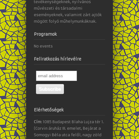
tevékenységeknek, nyilvános
művészeti és társadalmi
eseményeknek, valamint zárt ajtók
mögött folyó műhelymunkáknak.
Programok
No events
Feliratkozás hírlevélre
Elérhetőségek
Cím:
1085 Budapest Blaha Lujza tér 1.
(Corvin áruház III. emelet, Bejárat a
Somogyi Béla utca felől, nagy zöld