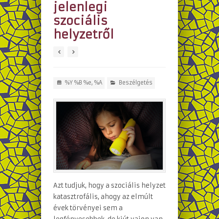
jelenlegi
szociális
helyzetről
%Y %B %e, %A
Beszélgetés
Azt tudjuk, hogy a szociális helyzet
katasztrofális, ahogy az elmúlt
évek törvényei sem a