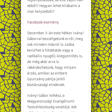
legfényesebbek, de kiút vajon van
ebből? Hogyan lehet kilábalni a
mai helyzetből?
Facebook esemény
December 3-án este hétkor Iványi
Gáborral beszélgetünk erről, meg
sok minden másról is: szóba
kerülhet a hitoktatás vagy a
radikális nyugdíj-kiegyenlítés is,
de még akár arra is
rákérdezhetünk, hogy milyen
érzés, amikor az embert
Gyurcsány pártja jelöli
köztársasági elnöknek.
Iványi Gábor lelkész, a
Magyarországi Evangéliumi
Testvérközösség vezetője. Két