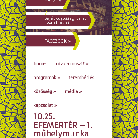
PREZI »
hun
/
eng
Saját közösségi teret
hoznál létre?
FACEBOOK »
home
mi az a müszi?
»
programok
»
terembérlés
közösség
»
média
»
kapcsolat
»
10.25.
go to...
EFEMERTÉR – 1.
műhelymunka