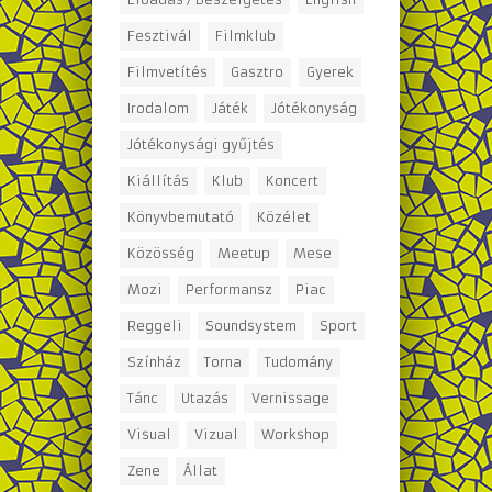
Fesztivál
Filmklub
Filmvetítés
Gasztro
Gyerek
Irodalom
Játék
Jótékonyság
Jótékonysági gyűjtés
Kiállítás
Klub
Koncert
Könyvbemutató
Közélet
Közösség
Meetup
Mese
Mozi
Performansz
Piac
Reggeli
Soundsystem
Sport
Színház
Torna
Tudomány
Tánc
Utazás
Vernissage
Visual
Vizual
Workshop
Zene
Állat