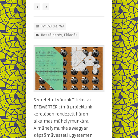
%Y %B %e, %A
Beszélgetés
,
Előadás
Szeretettel várunk Titeket az
EFEMERTÉR című projektünk
keretében rendezett három
alkalmas műhelymunkára.
A műhelymunka a Magyar
Képzőművészeti Egyetemen