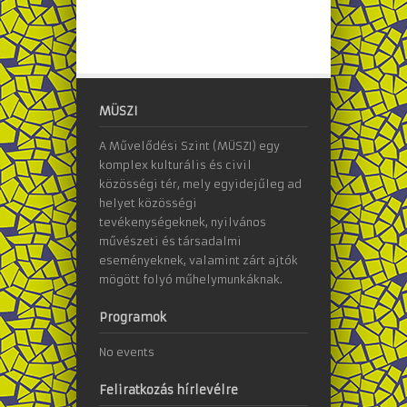
MÜSZI
A Művelődési Szint (MÜSZI) egy
komplex kulturális és civil
közösségi tér, mely egyidejűleg ad
helyet közösségi
tevékenységeknek, nyilvános
művészeti és társadalmi
eseményeknek, valamint zárt ajtók
mögött folyó műhelymunkáknak.
Programok
No events
Feliratkozás hírlevélre