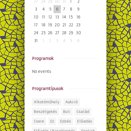
27
28
29
30
31
1
2
3
4
5
6
7
8
9
10
11
12
13
14
15
16
17
18
19
20
21
22
23
24
25
26
27
28
29
30
31
1
2
3
4
5
6
Programok
No events
Programtípusok
Alkotóműhely
Aukció
Beszélgetés
Buli
Család
Csere
DJ
Edzés
Előadás
Előadás / Beszélgetés
English