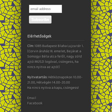
Elérhetőségek
Cím:
1085 Budapest Blaha Lujza tér 1.
(Corvin áruház III. emelet, Bejárat a
Somogyi Béla utca felől, nagy zöld
ajtó MÜSZI logóval, csöngess, ha
nincs nyitva az ajtó!)
Nyitvatartás:
Hétköznapokon 10.00-
21.00, Hétvégén 14.00-20.00
Ha nincs nyitva a kapu, csöngess!
Email
Facebook