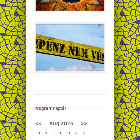
Programnaptár
<<
Aug 2026
>>
h
k
s
c
p
s
v