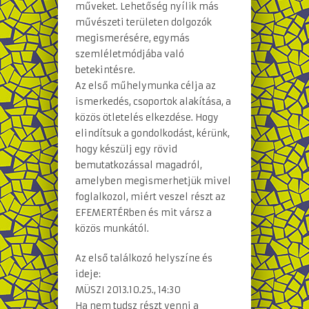
műveket. Lehetőség nyílik más
művészeti területen dolgozók
megismerésére, egymás
szemléletmódjába való
betekintésre.
Az első műhelymunka célja az
ismerkedés, csoportok alakítása, a
közös ötletelés elkezdése. Hogy
elindítsuk a gondolkodást, kérünk,
hogy készülj egy rövid
bemutatkozással magadról,
amelyben megismerhetjük mivel
foglalkozol, miért veszel részt az
EFEMERTÉRben és mit vársz a
közös munkától.
Az első találkozó helyszíne és
ideje:
MÜSZI 2013.10.25., 14:30
Ha nem tudsz részt venni a