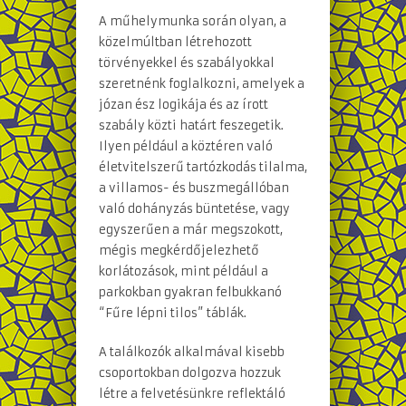
A műhelymunka során olyan, a
közelmúltban létrehozott
törvényekkel és szabályokkal
szeretnénk foglalkozni, amelyek a
józan ész logikája és az írott
szabály közti határt feszegetik.
Ilyen például a köztéren való
életvitelszerű tartózkodás tilalma,
a villamos- és buszmegállóban
való dohányzás büntetése, vagy
egyszerűen a már megszokott,
mégis megkérdőjelezhető
korlátozások, mint például a
parkokban gyakran felbukkanó
“Fűre lépni tilos” táblák.
A találkozók alkalmával kisebb
csoportokban dolgozva hozzuk
létre a felvetésünkre reflektáló