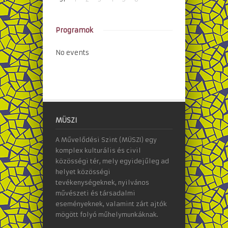
Programok
No events
MÜSZI
A Művelődési Szint (MÜSZI) egy
komplex kulturális és civil
közösségi tér, mely egyidejűleg ad
helyet közösségi
tevékenységeknek, nyilvános
művészeti és társadalmi
eseményeknek, valamint zárt ajtók
mögött folyó műhelymunkáknak.