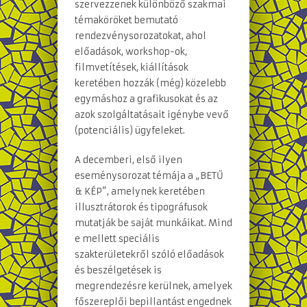
szervezzenek különböző szakmai
témaköröket bemutató
rendezvénysorozatokat, ahol
előadások, workshop-ok,
filmvetítések, kiállítások
keretében hozzák (még) közelebb
egymáshoz a grafikusokat és az
azok szolgáltatásait igénybe vevő
(potenciális) ügyfeleket.
A decemberi, első ilyen
eseménysorozat témája a „BETŰ
& KÉP”, amelynek keretében
illusztrátorok és tipográfusok
mutatják be saját munkáikat. Mind
e mellett speciális
szakterületekről szóló előadások
és beszélgetések is
megrendezésre kerülnek, amelyek
főszereplői bepillantást engednek