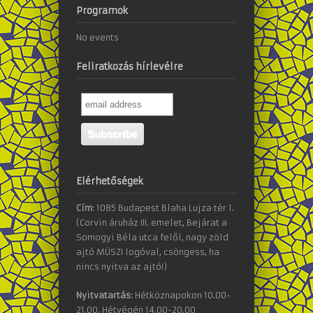
Programok
No events
Feliratkozás hírlevélre
Elérhetőségek
Cím:
1085 Budapest Blaha Lujza tér 1.
(Corvin áruház III. emelet, Bejárat a
Somogyi Béla utca felől, nagy zöld
ajtó MÜSZI logóval, csöngess, ha
nincs nyitva az ajtó!)
Nyitvatartás:
Hétköznapokon 10.00-
21.00, Hétvégén 14.00-20.00