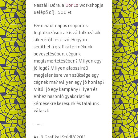
Naszáli Dóra, a
Dor Co
workshopja
Belépő díj: 1500 Ft
Ezen az öt napos csoportos
foglalkozáson a kisvállalkozások
sikeréről lesz szó. Hogyan
segíthet a grafika termékünk
bevezetésében, cégünk
megismertetésében? Milyen egy
jó logó? Milyen alapszintű
megjelenésre van szüksége egy
cégnek ma? Milyen egy jó honlap?
Mitől jó egy kampány? Ilyen és
ehhez hasonló gyakorlatias
kérdésekre keresünk és találunk
választ.
- – -
Az ’& Grafikai Stúdió’ 2013.