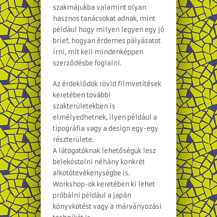
szakmájukba valamint olyan
hasznos tanácsokat adnak, mint
például hogy milyen legyen egy jó
brief, hogyan érdemes pályázatot
írni, mit kell mindenképpen
szerződésbe foglalni.
Az érdeklődök rövid filmvetítések
keretében további
szakterületekben is
elmélyedhetnek, ilyen például a
tipográfia vagy a design egy-egy
részterülete.
A látogatóknak lehetőségük lesz
belekóstolni néhány konkrét
alkotótevékenységbe is.
Workshop-ok keretében ki lehet
próbálni például a japán
könyvkötést vagy a márványozási