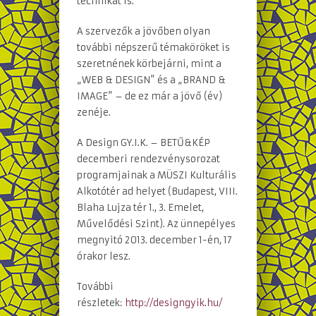
technikát is.
A szervezők a jövőben olyan
további népszerű témaköröket is
szeretnének körbejárni, mint a
„WEB & DESIGN” és a „BRAND &
IMAGE” – de ez már a jövő (év)
zenéje.
A Design GY.I.K. – BETŰ&KÉP
decemberi rendezvénysorozat
programjainak a MÜSZI Kulturális
Alkotótér ad helyet (Budapest, VIII.
Blaha Lujza tér 1., 3. Emelet,
Művelődési Szint). Az ünnepélyes
megnyitó 2013. december 1-én, 17
órakor lesz.
További
részletek:
http://designgyik.hu/