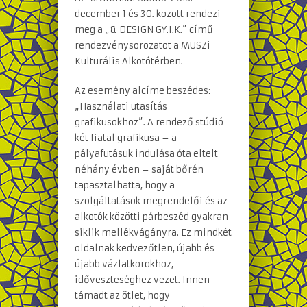
december 1 és 30. között rendezi
meg a „& DESIGN GY.I.K.” című
rendezvénysorozatot a MÜSZi
Kulturális Alkotótérben.
Az esemény alcíme beszédes:
„Használati utasítás
grafikusokhoz”. A rendező stúdió
két fiatal grafikusa – a
pályafutásuk indulása óta eltelt
néhány évben – saját bőrén
tapasztalhatta, hogy a
szolgáltatások megrendelői és az
alkotók közötti párbeszéd gyakran
siklik mellékvágányra. Ez mindkét
oldalnak kedvezőtlen, újabb és
újabb vázlatkörökhöz,
időveszteséghez vezet. Innen
támadt az ötlet, hogy