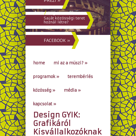
PREZI »
hun
/
eng
Saját közösségi teret
hoznál létre?
FACEBOOK »
home
mi az a müszi?
»
programok
»
terembérlés
közösség
»
média
»
kapcsolat
»
Design GYIK:
go to...
Grafikáról
Kisvállalkozóknak