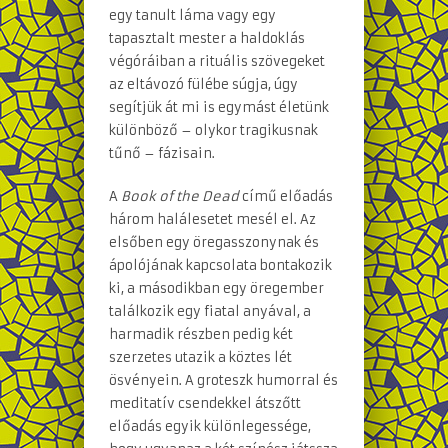
egy tanult láma vagy egy
tapasztalt mester a haldoklás
végóráiban a rituális szövegeket
az eltávozó fülébe súgja, úgy
segítjük át mi is egymást életünk
különböző – olykor tragikusnak
tűnő – fázisain.
A
Book of the Dead
című előadás
három halálesetet mesél el. Az
elsőben egy öregasszonynak és
ápolójának kapcsolata bontakozik
ki, a másodikban egy öregember
találkozik egy fiatal anyával, a
harmadik részben pedig két
szerzetes utazik a köztes lét
ösvényein. A groteszk humorral és
meditatív csendekkel átszőtt
előadás egyik különlegessége,