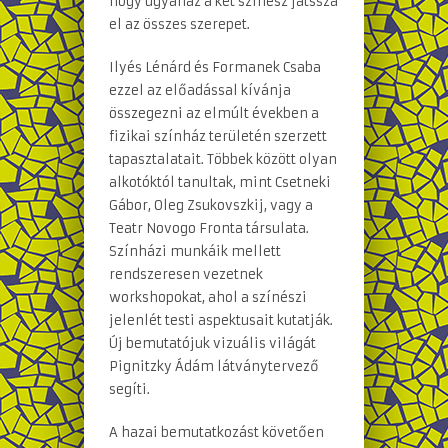
hogy ugyanaz a két színész játssza
el az összes szerepet.
Ilyés Lénárd és Formanek Csaba
ezzel az előadással kívánja
összegezni az elmúlt években a
fizikai színház területén szerzett
tapasztalatait. Többek között olyan
alkotóktól tanultak, mint Csetneki
Gábor, Oleg Zsukovszkij, vagy a
Teatr Novogo Fronta társulata.
Színházi munkáik mellett
rendszeresen vezetnek
workshopokat, ahol a színészi
jelenlét testi aspektusait kutatják.
Új bemutatójuk vizuális világát
Pignitzky Ádám látványtervező
segíti.
A hazai bemutatkozást követően