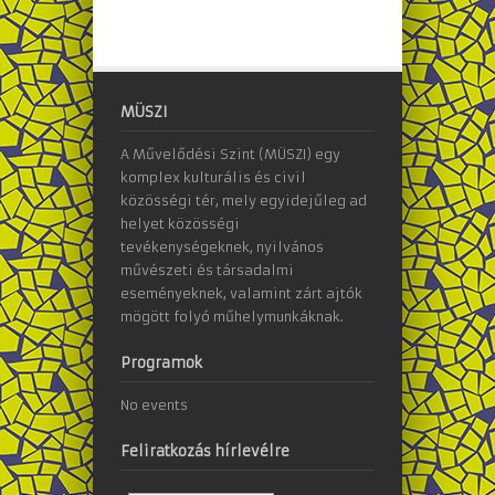
MÜSZI
A Művelődési Szint (MÜSZI) egy
komplex kulturális és civil
közösségi tér, mely egyidejűleg ad
helyet közösségi
tevékenységeknek, nyilvános
művészeti és társadalmi
eseményeknek, valamint zárt ajtók
mögött folyó műhelymunkáknak.
Programok
No events
Feliratkozás hírlevélre