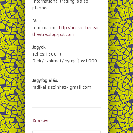
international trading is also
planned.
More
information:
http://bookofthedead-
theatre.blogspot.com
Jegyek:
Teljes: 1.500 Ft
Diák / szakmai / nyugdíjas: 1.000
Ft
Jegyfoglalás:
radikalis.szinhaz@gmail.co
m
Keresés