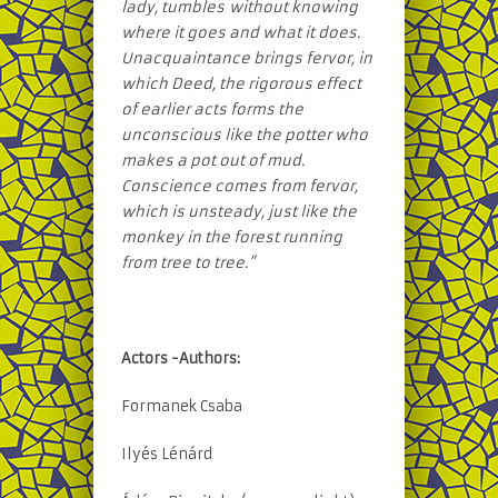
lady, tumbles
without knowing
where it goes and what it does.
Unacquaintance brings fervor, in
which Deed, the rigorous effect
of earlier acts forms the
unconscious like the potter who
makes a pot out of mud.
Conscience comes from fervor,
which is unsteady, just like the
monkey in the forest running
from tree to tree.”
Actors -Authors:
Formanek Csaba
Ilyés Lénárd