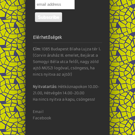
Elérhetőségek
Cím:
1085 Budapest Blaha Lujza tér 1.
(Corvin áruház III. emelet, Bejárat a
Somogyi Béla utca felől, nagy zöld
ajtó MÜSZI logóval, csöngess, ha
nincs nyitva az ajtó!)
Nyitvatartás:
Hétköznapokon 10.00-
21.00, Hétvégén 14.00-20.00
Ha nincs nyitva a kapu, csöngess!
Email
Facebook