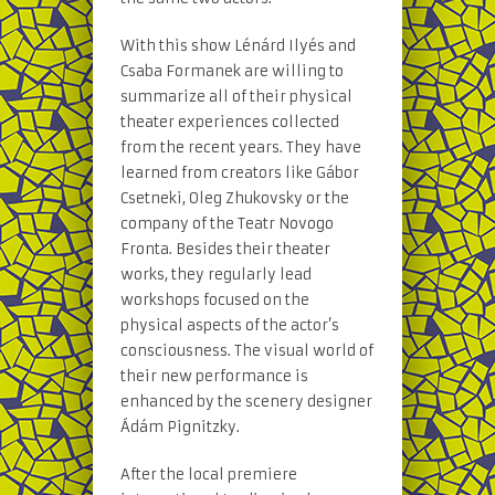
With this show Lénárd Ilyés and
Csaba Formanek are willing to
summarize all of their physical
theater experiences collected
from the recent years. They have
learned from creators like Gábor
Csetneki, Oleg Zhukovsky or the
company of the Teatr Novogo
Fronta. Besides their theater
works, they regularly lead
workshops focused on the
physical aspects of the actor’s
consciousness. The visual world of
their new performance is
enhanced by the scenery designer
Ádám Pignitzky.
After the local premiere