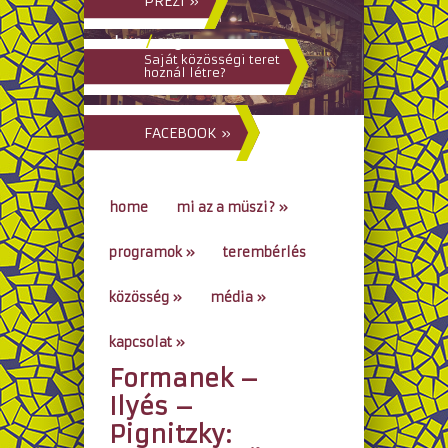
PREZI »
hun
/
eng
Saját közösségi teret
hoznál létre?
FACEBOOK »
home
mi az a müszi?
»
programok
»
terembérlés
közösség
»
média
»
kapcsolat
»
Formanek –
go to...
Ilyés –
Pignitzky: