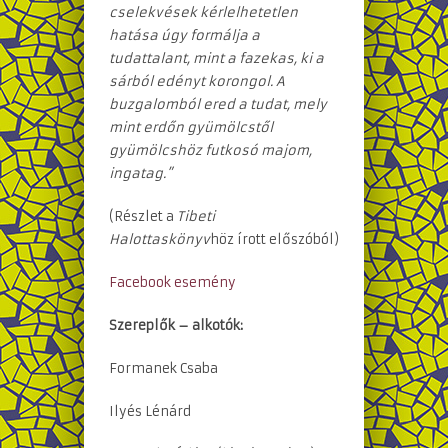
cselekvések kérlelhetetlen
hatása úgy formálja a
tudattalant, mint a fazekas, ki a
sárból edényt korongol. A
buzgalomból ered a tudat, mely
mint erdőn gyümölcstől
gyümölcshöz futkosó majom,
ingatag.”
(Részlet a
Tibeti
Halottaskönyv
höz írott előszóból)
Facebook esemény
Szereplők – alkotók:
Formanek Csaba
Ilyés Lénárd