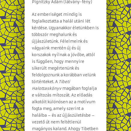
Pignitzky Ádám (látvány-fény)
Az emberiséget mindig is
foglalkoztatta a halál utáni lét
kérdése. Ugyanakkor életünkben is
többször meghalunk és
újjászületünk. Félelmeink és
vágyaink mentén új és új
korszakok nyílnak a jövőbe, attól
is függően, hogy mennyire
sikerült megértenünk és
feldolgoznunk a korábban velünk
történteket. A
Tibeti
Halottaskönyv
magában foglalja
e változás mítoszát. Az előadás
alkotóit különösen az a motívum
fogta meg, amely szerint a
halálba – és az újjászületésbe –
vezető út nem feltétlenül
magányos kaland. Ahogy Tibetben