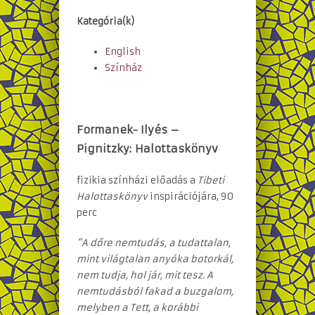
Kategória(k)
English
Színház
Formanek- Ilyés –
Pignitzky:
Halottaskönyv
fizikia színházi előadás a
Tibeti
Halottaskönyv
inspirációjára, 90
perc
“A dőre nemtudás, a tudattalan,
mint világtalan anyóka botorkál,
nem tudja, hol jár, mit tesz. A
nemtudásból fakad a buzgalom,
melyben a Tett, a korábbi