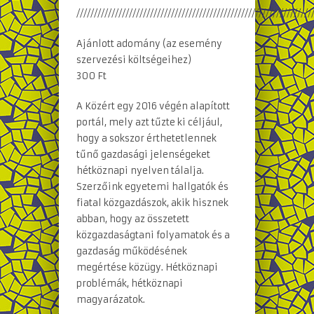
///////////////////////////////////////////////////////////////////
Ajánlott adomány (az esemény
szervezési költségeihez)
300 Ft
A Közért egy 2016 végén alapított
portál, mely azt tűzte ki céljául,
hogy a sokszor érthetetlennek
tűnő gazdasági jelenségeket
hétköznapi nyelven tálalja.
Szerzőink egyetemi hallgatók és
fiatal közgazdászok, akik hisznek
abban, hogy az összetett
közgazdaságtani folyamatok és a
gazdaság működésének
megértése közügy. Hétköznapi
problémák, hétköznapi
magyarázatok.