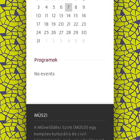
3
4
5
6
7
8
9
10
11
12
13
14
15
16
17
18
19
20
21
22
23
24
25
26
27
28
29
30
31
1
2
3
4
5
6
Programok
No events
MÜSZI
A Művelődési Szint (MÜSZI) egy
komplex kulturális és civil