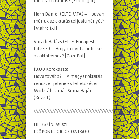
fontos az oktatás? [EconLight]
Horn Dániel (ELTE, MTA) – Hogyan
mérjük az oktatás teljesítményét?
[Makro 1X1]
Váradi Balázs (ELTE, Budapest
Intézet) – Hogyan nyúl a politikus
az oktatáshoz? [GazdPol]
19:00 Kerekasztal
Hova tovább? – A magyar oktatási
rendszer jelene és lehetőségei
Moderál: Tamás Soma Baján
(Közért)
///////////////////////////////////////////////////////////////////
HELYSZÍN: Müszi
IDŐPONT: 2016.03.02. 18:00