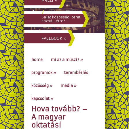
PREZI »
hun
/
eng
Saját közösségi teret
hoznál létre?
FACEBOOK »
home
mi az a müszi?
»
programok
»
terembérlés
közösség
»
média
»
kapcsolat
»
Hova tovább? –
go to...
A magyar
oktatási