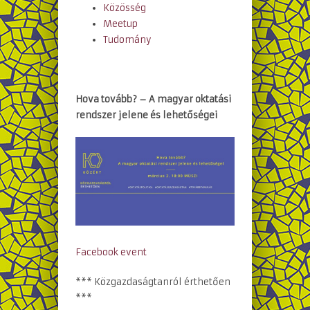
Közösség
Meetup
Tudomány
Hova tovább? – A magyar oktatási
rendszer jelene és lehetőségei
Facebook event
*** Közgazdaságtanról érthetően
***