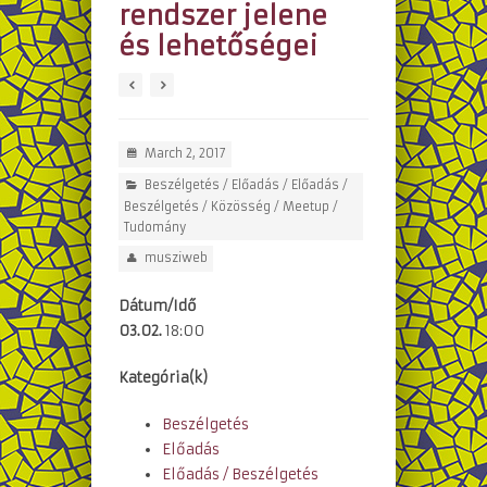
rendszer jelene
és lehetőségei
March 2, 2017
Beszélgetés
/
Előadás
/
Előadás /
Beszélgetés
/
Közösség
/
Meetup
/
Tudomány
musziweb
Dátum/Idő
03.02.
18:00
Kategória(k)
Beszélgetés
Előadás
Előadás / Beszélgetés