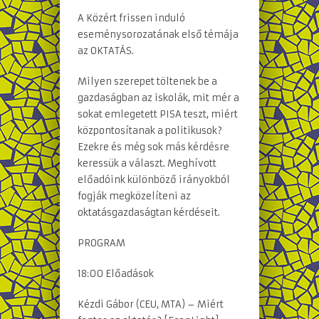
A Közért frissen induló
eseménysorozatának első témája
az OKTATÁS.
Milyen szerepet töltenek be a
gazdaságban az iskolák, mit mér a
sokat emlegetett PISA teszt, miért
központosítanak a politikusok?
Ezekre és még sok más kérdésre
keressük a választ. Meghívott
előadóink különböző irányokból
fogják megközelíteni az
oktatásgazdaságtan kérdéseit.
PROGRAM
18:00 Előadások
Kézdi Gábor (CEU, MTA) – Miért