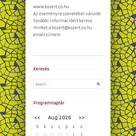
www.kozert.co.hu
Az eseményre szeretettel várunk!
További információért keress
minket a kozert@kozert.co.hu
email címen!
Keresés
Programnaptár
<<
Aug 2026
>>
h
k
s
c
p
s
v
27
28
29
30
31
1
2