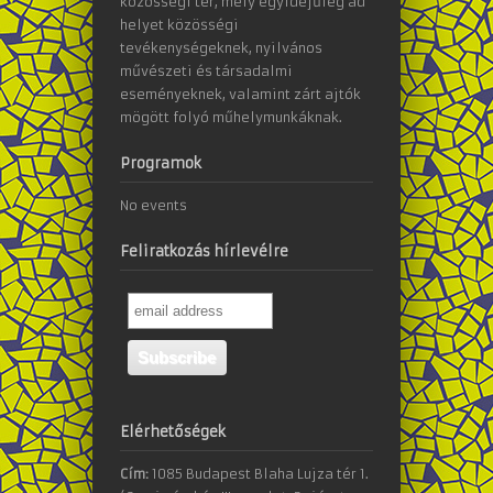
közösségi tér, mely egyidejűleg ad
helyet közösségi
tevékenységeknek, nyilvános
művészeti és társadalmi
eseményeknek, valamint zárt ajtók
mögött folyó műhelymunkáknak.
Programok
No events
Feliratkozás hírlevélre
Elérhetőségek
Cím:
1085 Budapest Blaha Lujza tér 1.