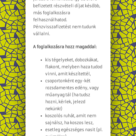
befizetett részvételi díjat később,
más foglalkozásra
felhasználhatod.
Pénzvisszafizetést nem tudunk
vállalni.
A foglalkozásra hozz magaddal:
kis tégelyeket, dobozkákat,
flakont, melyben haza tudod
vinni, amit készítettél,
csoportonként egy-két
rozsdamentes edény, vagy
műanyag tál (ha tudsz
hozni, kérlek, jelezd
nekünk!)
koszolós ruhát, amit nem
sajnálsz, ha koszos lesz,
esetleg egészséges nasit (pl.