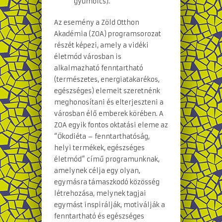
gyümölcs).
Az esemény a Zöld Otthon
Akadémia (ZOA) programsorozat
részét képezi, amely a vidéki
életmód városban is
alkalmazható fenntartható
(természetes, energiatakarékos,
egészséges) elemeit szeretnénk
meghonosítani és elterjeszteni a
városban élő emberek körében. A
ZOA egyik fontos oktatási eleme az
“Ökodiéta – fenntarthatóság,
helyi termékek, egészséges
életmód” című programunknak,
amelynek célja egy olyan,
egymásra támaszkodó közösség
létrehozása, melynek tagjai
egymást inspirálják, motiválják a
fenntartható és egészséges