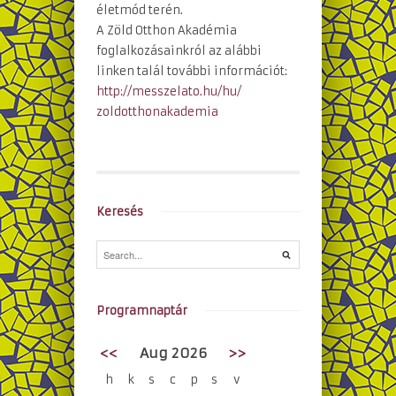
életmód terén.
A Zöld Otthon Akadémia
foglalkozásainkról az alábbi
linken talál további információt:
http://messzelato.hu/hu/
zoldotthonakademia
Keresés
Programnaptár
<<
Aug 2026
>>
h
k
s
c
p
s
v