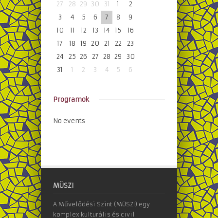
27
28
29
30
31
1
2
3
4
5
6
7
8
9
10
11
12
13
14
15
16
17
18
19
20
21
22
23
24
25
26
27
28
29
30
31
1
2
3
4
5
6
Programok
No events
MÜSZI
A Művelődési Szint (MÜSZI) egy
komplex kulturális és civil