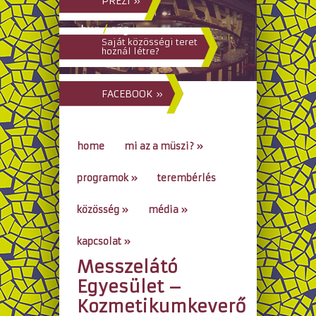
PREZI »
hun
/
eng
Saját közösségi teret
hoznál létre?
FACEBOOK »
home
mi az a müszi?
»
programok
»
terembérlés
közösség
»
média
»
kapcsolat
»
Messzelátó
go to...
Egyesület –
Kozmetikumkeverő