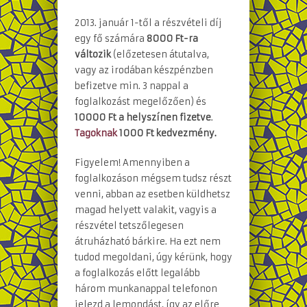
2013. január 1-től a részvételi díj
egy fő számára
8000 Ft-ra
változik
(előzetesen átutalva,
vagy az irodában készpénzben
befizetve min. 3 nappal a
foglalkozást megelőzően) és
10000 Ft a helyszínen fizetve
.
Tagoknak
1000 Ft kedvezmény.
Figyelem! Amennyiben a
foglalkozáson mégsem tudsz részt
venni, abban az esetben küldhetsz
magad helyett valakit, vagyis a
részvétel tetszőlegesen
átruházható bárkire. Ha ezt nem
tudod megoldani, úgy kérünk, hogy
a foglalkozás előtt legalább
három munkanappal telefonon
jelezd a lemondást, így az előre