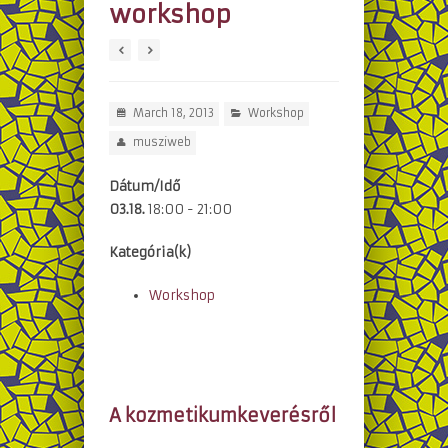
workshop
March 18, 2013
Workshop
musziweb
Dátum/Idő
03.18.
18:00 - 21:00
Kategória(k)
Workshop
A kozmetikumkeverésről