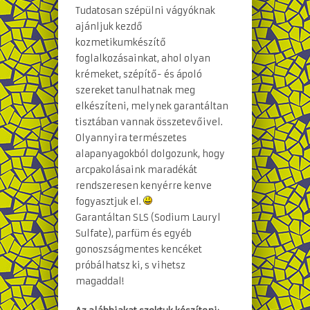
Tudatosan szépülni vágyóknak
ajánljuk kezdő
kozmetikumkészítő
foglalkozásainkat, ahol olyan
krémeket, szépítő- és ápoló
szereket tanulhatnak meg
elkészíteni, melynek garantáltan
tisztában vannak összetevőivel.
Olyannyira természetes
alapanyagokból dolgozunk, hogy
arcpakolásaink maradékát
rendszeresen kenyérre kenve
fogyasztjuk el.
Garantáltan SLS (Sodium Lauryl
Sulfate), parfüm és egyéb
gonoszságmentes kencéket
próbálhatsz ki, s vihetsz
magaddal!