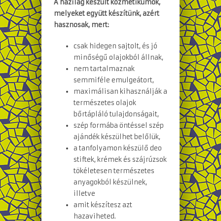
A házilag készült kozmetikumok,
melyeket együtt készítünk, azért
hasznosak, mert:
csak hidegen sajtolt, és jó
minőségű olajokból állnak,
nem tartalmaznak
semmiféle emulgeátort,
maximálisan kihasználják a
természetes olajok
bőrtápláló tulajdonságait,
szép formába öntéssel szép
ajándék készülhet belőlük,
a tanfolyamon készülő deo
stiftek, krémek és szájrúzsok
tökéletesen természetes
anyagokból készülnek,
illetve
amit készítesz azt
hazaviheted.