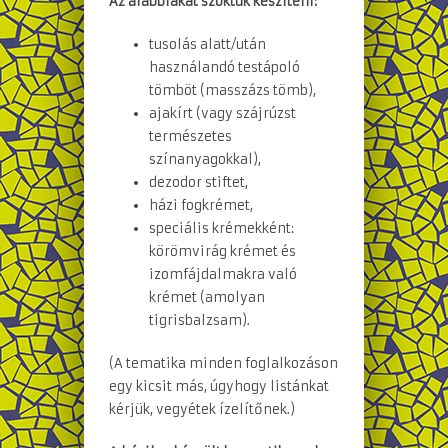
Az alábbiakat szoktuk készíteni:
tusolás alatt/után
használandó testápoló
tömböt (masszázs tömb),
ajakírt (vagy szájrúzst
természetes
színanyagokkal),
dezodor stiftet,
házi fogkrémet,
speciális krémekként:
körömvirág krémet és
izomfájdalmakra való
krémet (amolyan
tigrisbalzsam).
(A tematika minden foglalkozáson
egy kicsit más, úgyhogy listánkat
kérjük, vegyétek ízelítőnek.)