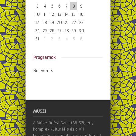
3
4
5
6
7
8
9
10
11
12
13
14
15
16
17
18
19
20
21
22
23
24
25
26
27
28
29
30
31
1
2
3
4
5
6
Programok
No events
MÜSZI
A Művelődési Szint (MÜSZI) egy
komplex kulturális és civil
közösségi tér, mely egyidejűleg ad