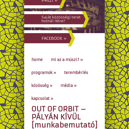
PREZI »
hun
/
eng
Saját közösségi teret
hoznál létre?
FACEBOOK »
home
mi az a müszi?
»
programok
»
terembérlés
közösség
»
média
»
kapcsolat
»
OUT OF ORBIT –
go to...
PÁLYÁN KÍVÜL
[munkabemutató]