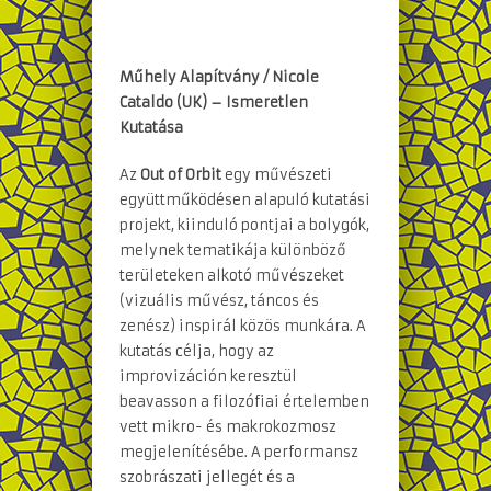
Műhely Alapítvány / Nicole
Cataldo (UK) – Ismeretlen
Kutatása
Az
Out of Orbit
egy művészeti
együttműködésen alapuló kutatási
projekt, kiinduló pontjai a bolygók,
melynek tematikája különböző
területeken alkotó művészeket
(vizuális művész, táncos és
zenész) inspirál közös munkára. A
kutatás célja, hogy az
improvizáción keresztül
beavasson a filozófiai értelemben
vett mikro- és makrokozmosz
megjelenítésébe. A performansz
szobrászati jellegét és a