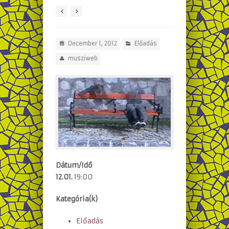
December 1, 2012
Előadás
musziweb
Dátum/Idő
12.01.
19:00
Kategória(k)
Előadás