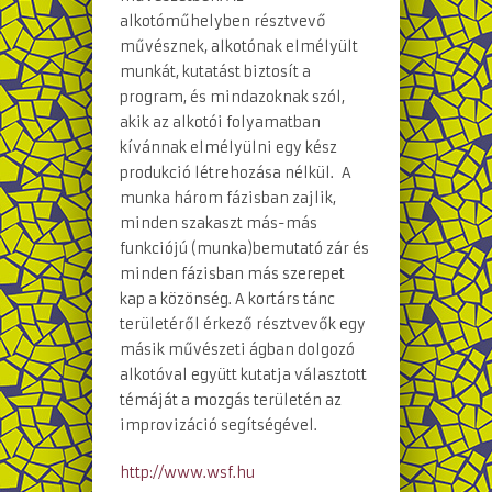
alkotóműhelyben résztvevő
művésznek, alkotónak elmélyült
munkát, kutatást biztosít a
program, és mindazoknak szól,
akik az alkotói folyamatban
kívánnak elmélyülni egy kész
produkció létrehozása nélkül. A
munka három fázisban zajlik,
minden szakaszt más-más
funkciójú (munka)bemutató zár és
minden fázisban más szerepet
kap a közönség. A kortárs tánc
területéről érkező résztvevők egy
másik művészeti ágban dolgozó
alkotóval együtt kutatja választott
témáját a mozgás területén az
improvizáció segítségével.
http://www.wsf.hu