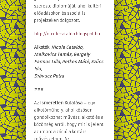
szerezte diplomáját, ahol kültéri
előadásokon és szociális
projekteken dolgozott.
http://nicolecataldo.blogspot.hu
Alkotók:
Nicole Cataldo,
Melkovics Tamás, Gergely
Farmos Lilla, Retkes Máté, Szűcs
Ida,
Drávucz Petra
###
Az
Ismeretlen Kutatása
– egy
alkotóműhely, ahol közösen
gondolkozhat művész, alkotó és a
közönség arról, hogy mit is jelent
az improvizáció a kortárs
művészetben. Az