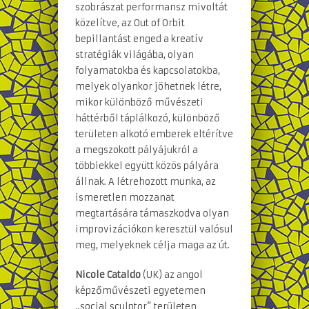
szobrászat performansz mivoltát
közelítve, az Out of Orbit
bepillantást enged a kreatív
stratégiák világába, olyan
folyamatokba és kapcsolatokba,
melyek olyankor jöhetnek létre,
mikor különböző művészeti
háttérből táplálkozó, különböző
területen alkotó emberek eltérítve
a megszokott pályájukról a
többiekkel együtt közös pályára
állnak. A létrehozott munka, az
ismeretlen mozzanat
megtartására támaszkodva olyan
improvizációkon keresztül valósul
meg, melyeknek célja maga az út.
Nicole Cataldo
(UK) az angol
képzőművészeti egyetemen
„social sculptor” területen