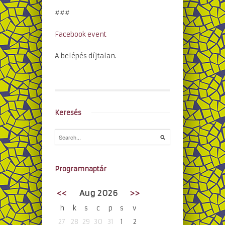
###
Facebook event
A belépés díjtalan.
Keresés
Programnaptár
<<
Aug 2026
>>
h
k
s
c
p
s
v
27
28
29
30
31
1
2