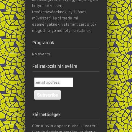
helyet közösségi
tevékenységeknek, nyilvános
művészeti és társadalmi
eseményeknek, valamint zárt ajtók
mögött folyó műhelymunkáknak.
Programok
No events
Feliratkozás hírlevélre
Elérhetőségek
Cím:
1085 Budapest Blaha Lujza tér 1.