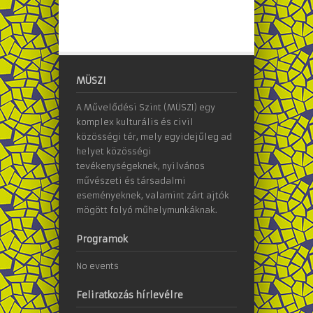
MÜSZI
A Művelődési Szint (MÜSZI) egy
komplex kulturális és civil
közösségi tér, mely egyidejűleg ad
helyet közösségi
tevékenységeknek, nyilvános
művészeti és társadalmi
eseményeknek, valamint zárt ajtók
mögött folyó műhelymunkáknak.
Programok
No events
Feliratkozás hírlevélre