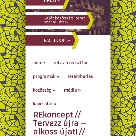
PREZI »
hun
/
eng
Saját közösségi teret
hoznál létre?
FACEBOOK »
home
mi az a müszi?
»
programok
»
terembérlés
közösség
»
média
»
kapcsolat
»
REkoncept //
go to...
Tervezz újra –
alkoss újat! //