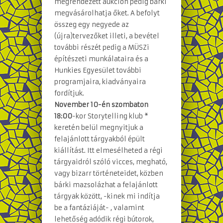
megrendezett aukción pedig bárki
megvásárolhatja őket. A befolyt
összeg egy negyede az
(újra)tervezőket illeti, a bevétel
további részét pedig a MÜSZi
építészeti munkálataira és a
Hunkies Egyesület további
programjaira, kiadványaira
fordítjuk.
November 10-én szombaton
18:00
-kor Storytelling klub *
keretén belül megnyitjuk a
felajánlott tárgyakból épült
kiállítást. Itt elmesélheted a régi
tárgyaidról szóló vicces, megható,
vagy bizarr történeteidet, közben
bárki mazsolázhat a felajánlott
tárgyak között, -kinek mi indítja
be a fantáziáját- , valamint
lehetőség adódik régi bútorok,