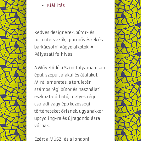
Kiállítás
Kedves designerek, bútor- és
formatervezők, iparművészek és
barkácsolni vágyó alkotók! #
Pályázati felhívás
A Művelődési Szint folyamatosan
épül, szépül, alakul és átalakul.
Mint ismeretes, a területén
számos régi bútor és használati
eszköz található, melyek régi
családi vagy épp közösségi
történeteket őriznek, ugyanakkor
upcycling-ra és újragondolásra
várnak.
Ezért a MÜSZi és a londoni