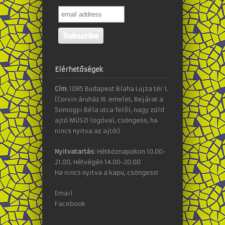
Elérhetőségek
Cím:
1085 Budapest Blaha Lujza tér 1.
(Corvin áruház III. emelet, Bejárat a
Somogyi Béla utca felől, nagy zöld
ajtó MÜSZI logóval, csöngess, ha
nincs nyitva az ajtó!)
Nyitvatartás:
Hétköznapokon 10.00-
21.00, Hétvégén 14.00-20.00
Ha nincs nyitva a kapu, csöngess!
Email
Facebook