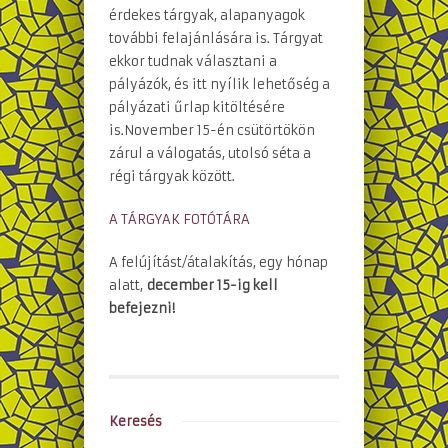
érdekes tárgyak, alapanyagok
további felajánlására is. Tárgyat
ekkor tudnak választani a
pályázók, és itt nyílik lehetőség a
pályázati űrlap kitöltésére
is.November 15-én csütörtökön
zárul a válogatás, utolsó séta a
régi tárgyak között.
A TÁRGYAK FOTÓTÁRA
A felújítást/átalakítás, egy hónap
alatt,
december 15-ig kell
befejezni!
Keresés