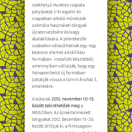
székhelyű Hunkies csapata
pályázatot ír ki egyéni és
csapatban alkotó művészek
számára használati tárgyak
újratervezésére és/vagy
átalakítására. A jelentkezők
szabadon választhatnak egy-egy
kedvenc elemet a kiállítási
formában installált készletből,
amennyiben vállalják, hogy egy
hónapon belül új formában
juttatják vissza a Corvin Áruház 3.
emeletére.
A bútorok
2012. november 10-15.
között tekinthetőek meg
a
MÜSZiben. Az újraértelmezett
tárgyakat 2012. december 15-20.
között állítjuk ki, a finissageon