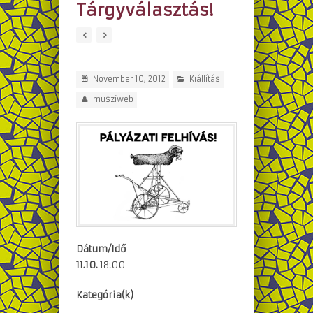
Tárgyválasztás!
November 10, 2012
Kiállítás
musziweb
Dátum/Idő
11.10.
18:00
Kategória(k)