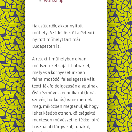
Workshop
Ha csütörtök, akkor nyitott
műhely! Az idei ősztől a Retextil
nyitott műhelyt tart már
Budapesten is!
A retextil műhelyben olyan
módszereket sajátíthatnak el,
melyek a környezetünkben
felhalmozódó, feleslegessé vált
textíliák feldolgozásán alapulnak.
Ősi kézműves technikákat (fonás,
szövés, hurkolás) ismerhetnek
meg, miközben megtanulják hogy
lehet később otthon, költségektől
mentesen művészeti értékkel bíró
használati tárgyakat, ruhákat,