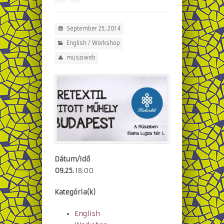
September 25, 2014
English
/
Workshop
musziweb
Dátum/Idő
09.25.
18:00
Kategória(k)
English