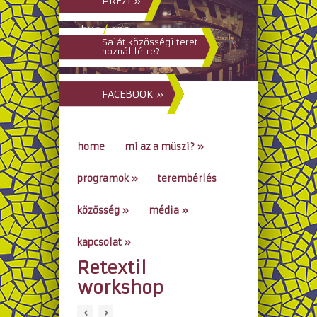
PREZI »
hun
/
eng
Saját közösségi teret
hoznál létre?
FACEBOOK »
home
mi az a müszi?
»
programok
»
terembérlés
közösség
»
média
»
kapcsolat
»
Retextil
go to...
workshop