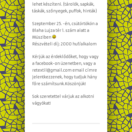
lehet készíteni. (tárolók, sapkák,
táskák, szőnyegek, puffok, hinták)
Szeptember 25. -én, csütörtökön a
Blaha Lujza tér 1. szám alatt a
Müsziben
Részvételi díj: 2000 huf/alkalom
Kérjük az érdeklődőket, hogy vagy
a facebook-on üzenetben, vagy a
retextil@gmail.com email címre
jelentkezzenek, hogy tudjuk hány
főre számítsunk.Köszönjük!
Sok szeretettel várjuk az alkotni
vágyókat!