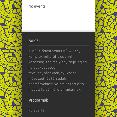
No events
MÜSZI
A Művelődési Szint (MÜSZI) egy
komplex kulturális és civil
közösségi tér, mely egyidejűleg ad
helyet közösségi
tevékenységeknek, nyilvános
művészeti és társadalmi
eseményeknek, valamint zárt ajtók
mögött folyó műhelymunkáknak.
Programok
No events