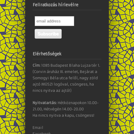
Feliratkozás hírlevélre
Elérhetőségek
Cím:
1085 Budapest Blaha Lujza tér 1.
(Corvin áruház III. emelet, Bejárat a
Somogyi Béla utca felől, nagy zöld
ajtó MÜSZI logóval, csöngess, ha
nincs nyitva az ajtó!)
Nyitvatartás:
Hétköznapokon 10.00-
21.00, Hétvégén 14.00-20.00
Ha nincs nyitva a kapu, csöngess!
Email
Facebook