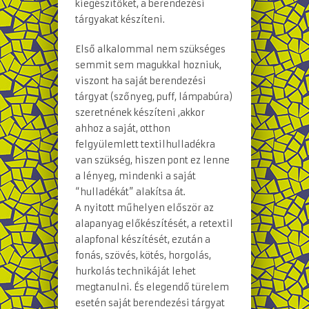
kiegészítőket, a berendezési
tárgyakat készíteni.
Első alkalommal nem szükséges
semmit sem magukkal hozniuk,
viszont ha saját berendezési
tárgyat (szőnyeg, puff, lámpabúra)
szeretnének készíteni ,akkor
ahhoz a saját, otthon
felgyülemlett textilhulladékra
van szükség, hiszen pont ez lenne
a lényeg, mindenki a saját
“hulladékát” alakítsa át.
A nyitott műhelyen először az
alapanyag előkészítését, a retextil
alapfonal készítését, ezután a
fonás, szövés, kötés, horgolás,
hurkolás technikáját lehet
megtanulni. És elegendő türelem
esetén saját berendezési tárgyat