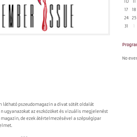
10
11
17
18
24
25
31
1
Progr
No eve
son látható pszeudomagazin a divat sötét oldalát
n ugyanazokat az eszközöket és vizuális megjelenést
 magazin, de ezek átértelmezésével a szépségipar
yelmet.