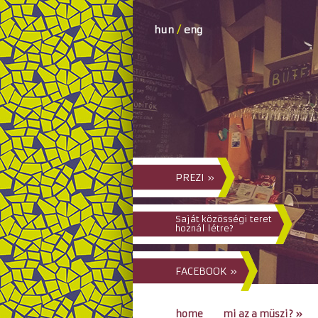
hun
/
eng
PREZI »
Saját közösségi teret
hoznál létre?
FACEBOOK »
home
mi az a müszi?
»