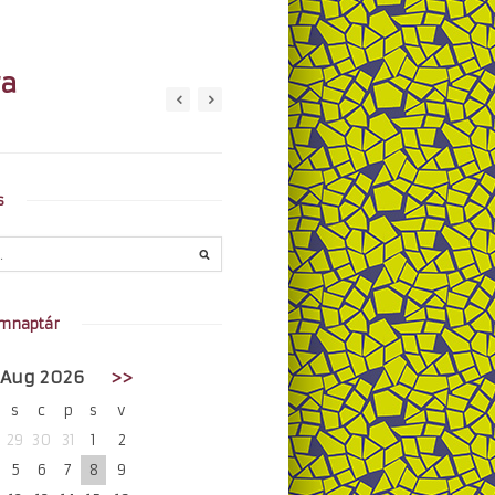
ra
s
mnaptár
Aug 2026
>>
s
c
p
s
v
29
30
31
1
2
5
6
7
8
9