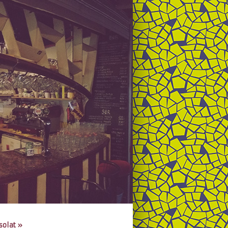
solat
»