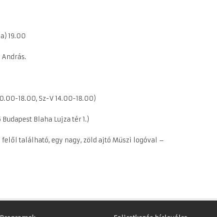
da) 19.00
i András.
P 10.00-18.00, Sz-V 14.00-18.00)
Budapest Blaha Lujza tér 1.)
 felől található, egy nagy, zöld ajtó Müszi logóval –