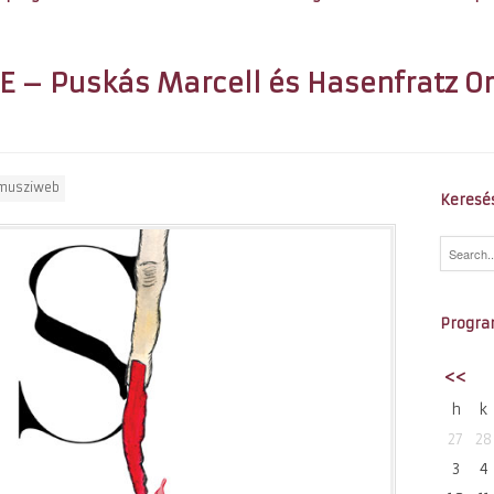
 – Puskás Marcell és Hasenfratz O
musziweb
Keresé
Progra
<<
h
k
27
28
3
4