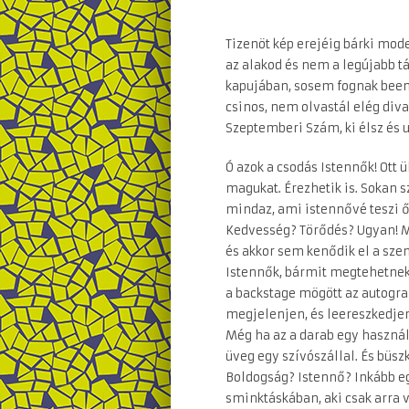
Tizenöt kép erejéig bárki mod
az alakod és nem a legújabb t
kapujában, sosem fognak been
csinos, nem olvastál elég div
Szeptemberi Szám, ki élsz és 
Ó azok a csodás Istennők! Ott
magukat. Érezhetik is. Sokan 
mindaz, ami istennővé teszi ők
Kedvesség? Törődés? Ugyan! Ma
és akkor sem kenődik el a szemf
Istennők, bármit megtehetnek.
a backstage mögött az autogra
megjelenjen, és leereszkedjen
Még ha az a darab egy használ
üveg egy szívószállal. És büs
Boldogság? Istennő? Inkább eg
sminktáskában, aki csak arra 