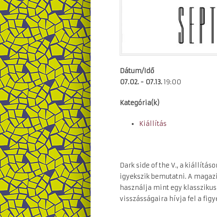
Dátum/Idő
07.02. - 07.13.
19:00
Kategória(k)
Kiállítás
Dark side of the V
., a kiállítá
igyekszik bemutatni. A magazi
használja mint egy klasszikus
visszásságaira hívja fel a fig