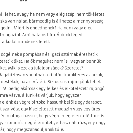
***
ell lehet, avagy ha nem vagy elég szép, nem tökéletes
áska van nálad, bármeddig is állhatsz a mennyország
gedni. Miért is engednének? Ha nem vagy elég
atmagazint. Ami halálos bűn. Áldunk téged
uralkodol mindenek felett.
 üldögélnek a pompában és igazi sztárnak érezhetik
szeretik őket. Ha ők magukat nem is. Megvan bennük
et. Mik is ezek a tulajdonságok? Szeretet?
gabiztosan vonulnak a kifutón, karakteres az arcuk,
estékük, ha azt víz éri. Biztos sok rajongójuk lehet.
 Mi pedig akárcsak egy lelkes és elkötelezett rajongó
mra várva, állunk és várjuk, hogy egyszer
 elénk és végre birtokolhassunk belőle egy darabot.
t szalvéta, egy kiselejtezett magazin vagy egy üres
zkén mutogathassuk, hogy végre megjelent előttünk is.
y szomorú, megfélemlített, elhasznált rúzs, egy nagy
vár, hogy megszabaduljanak tőle.