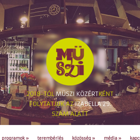
2018-TÓL
MÜSZI KÖZÉRT
KÉNT
FOLYTATJUK AZ
IZABELLA 29.
SZÁM ALATT
programok
»
terembérlés
közösség
»
média
»
kapc