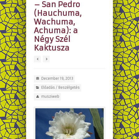
– San Pedro
(Hauchuma,
Wachuma,
Achuma): a
Négy Szél
Kaktusza
December 19, 2013
Előadás / Beszélgetés
musziweb