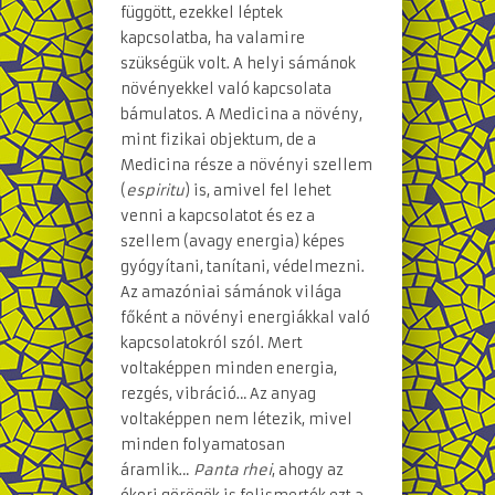
függött, ezekkel léptek
kapcsolatba, ha valamire
szükségük volt. A helyi sámánok
növényekkel való kapcsolata
bámulatos. A Medicina a növény,
mint fizikai objektum, de a
Medicina része a növényi szellem
(
espiritu
) is, amivel fel lehet
venni a kapcsolatot és ez a
szellem (avagy energia) képes
gyógyítani, tanítani, védelmezni.
Az amazóniai sámánok világa
főként a növényi energiákkal való
kapcsolatokról szól. Mert
voltaképpen minden energia,
rezgés, vibráció… Az anyag
voltaképpen nem létezik, mivel
minden folyamatosan
áramlik…
Panta rhei
, ahogy az