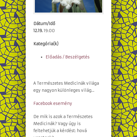
Dátum/Idő
12.19.
19:00
Kategória(k)
Előadás / Beszélgetés
A Természetes Medicinák világa
egy nagyon különleges világ…
Facebook esemény
De mik is azok a Természetes
Medicinák? Vagy úgy is
feltehetjük a kérdést: hová