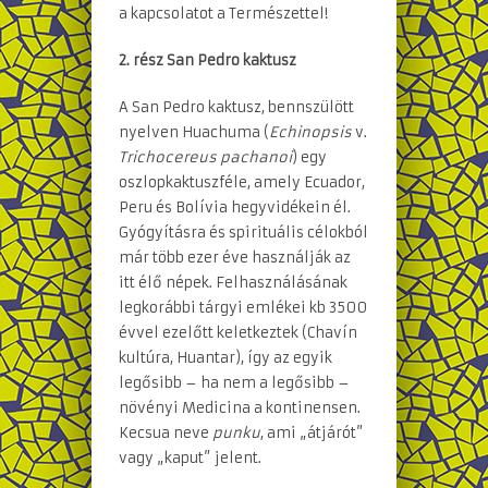
a kapcsolatot a Természettel!
2. rész San Pedro kaktusz
A San Pedro kaktusz, bennszülött
nyelven Huachuma (
Echinopsis
v.
Trichocereus pachanoi
) egy
oszlopkaktuszféle, amely Ecuador,
Peru és Bolívia hegyvidékein él.
Gyógyításra és spirituális célokból
már több ezer éve használják az
itt élő népek. Felhasználásának
legkorábbi tárgyi emlékei kb 3500
évvel ezelőtt keletkeztek (Chavín
kultúra, Huantar), így az egyik
legősibb – ha nem a legősibb –
növényi Medicina a kontinensen.
Kecsua neve
punku
, ami „átjárót”
vagy „kaput” jelent.