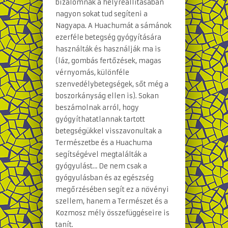
bizalomnak a helyreállításában
nagyon sokat tud segíteni a
Nagyapa. A Huachumát a sámánok
ezerféle betegség gyógyítására
használták és használják ma is
(láz, gombás fertőzések, magas
vérnyomás, különféle
szenvedélybetegségek, sőt még a
boszorkányság ellen is). Sokan
beszámolnak arról, hogy
gyógyíthatatlannak tartott
betegségükkel visszavonultak a
Természetbe és a Huachuma
segítségével megtalálták a
gyógyulást… De nem csak a
gyógyulásban és az egészség
megőrzésében segít ez a növényi
szellem, hanem a Természet és a
Kozmosz mély összefüggéseire is
tanít.