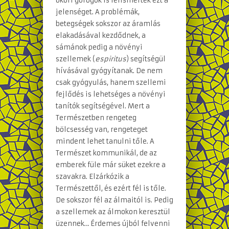
ókori görögök is felismerték ezt a
jelenséget. A problémák,
betegségek sokszor az áramlás
elakadásával kezdődnek, a
sámánok pedig a növényi
szellemek (
espiritus
) segítségül
hívásával gyógyítanak. De nem
csak gyógyulás, hanem szellemi
fejlődés is lehetséges a növényi
tanítók segítségével. Mert a
Természetben rengeteg
bölcsesség van, rengeteget
mindent lehet tanulni tőle. A
Természet kommunikál, de az
emberek füle már süket ezekre a
szavakra. Elzárkózik a
Természettől, és ezért fél is tőle.
De sokszor fél az álmaitól is. Pedig
a szellemek az álmokon keresztül
üzennek… Érdemes újból felvenni