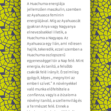
A Huachuma energiája
jellemzően maszkulin, szemben
az Ayahuasca feminin
energiájával. Míg az Ayahuascát
gyakran Anya vagy Nagyanya
elnevezésekkel illetik, a
Huachuma a Nagyapa. Az
Ayahuasca egy lián, ami nőiesen
hajlik, tekeredik, ezzel szemben a
Huachuma oszlopszerű
egyenességgel tör a Nap felé. Mint
energia, és tanító, a felsőbb
csakrák felé irányít. Érzelmileg
gyógyít, képes „megnyitni az
emberi szívet.” A növényekkel
való munka előfeltétele a
confienza
, vagyis a
bizalom
a
növényi tanító, a szellemvilág és
a Természet felé. Ennek a