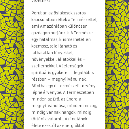
vezetnek?
Peruban az őslakosok szoros
kapcsolatban éltek a Természettel,
ami Amazóniában különösen
gazdagon burjánzik. A Természet
egy hatalmas, kiismerhetetlen
kozmosz, tele látható és
láthatatlan lényekkel,
növényekkel, állatokkal és –
szellemekkel. A jelenségek
spirituális gyökerei – legalábbis
részben – megnyilvánulnak.
Mintha egy új természeti törvény
lépne érvénybe. A Természetben
minden az Erő, az Energia
megnyilvánulása, minden mozog,
mindig vannak hangok, mindig
történik valami… Az indiánok
élete ezektől az energiáktól