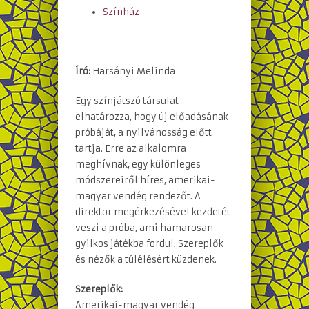
Színház
Író:
Harsányi Melinda
Egy színjátszó társulat
elhatározza, hogy új előadásának
próbáját, a nyilvánosság előtt
tartja. Erre az alkalomra
meghívnak, egy különleges
módszereiről híres, amerikai-
magyar vendég rendezőt. A
direktor megérkezésével kezdetét
veszi a próba, ami hamarosan
gyilkos játékba fordul. Szereplők
és nézők a túlélésért küzdenek.
Szereplők:
Amerikai-magyar vendég