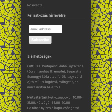
No events
Feliratkozás hírlevélre
Elérhetőségek
Cím:
1085 Budapest Blaha Lujza tér 1.
(Corvin áruház III. emelet, Bejárat a
Somogyi Béla utca felől, nagy zöld
ajtó MÜSZI logóval, csöngess, ha
nincs nyitva az ajtó!)
Nyitvatartás:
Hétköznapokon 10.00-
21.00, Hétvégén 14.00-20.00
Ha nincs nyitva a kapu, csöngess!