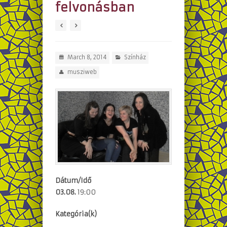
felvonásban
March 8, 2014
Színház
musziweb
Dátum/Idő
03.08.
19:00
Kategória(k)