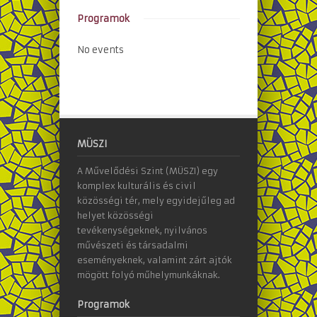
Programok
No events
MÜSZI
A Művelődési Szint (MÜSZI) egy
komplex kulturális és civil
közösségi tér, mely egyidejűleg ad
helyet közösségi
tevékenységeknek, nyilvános
művészeti és társadalmi
eseményeknek, valamint zárt ajtók
mögött folyó műhelymunkáknak.
Programok