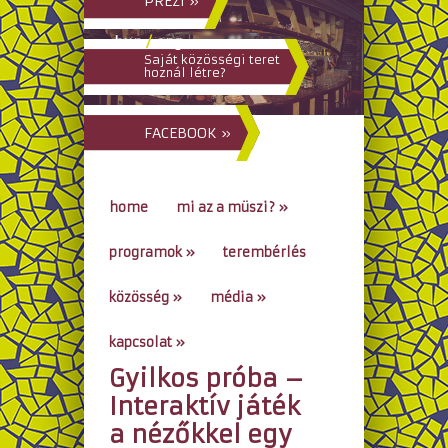
PREZI »
hun
/
eng
Saját közösségi teret
hoznál létre?
FACEBOOK »
home
mi az a müszi?
»
programok
»
terembérlés
közösség
»
média
»
kapcsolat
»
Gyilkos próba –
go to...
Interaktív játék
a nézőkkel egy