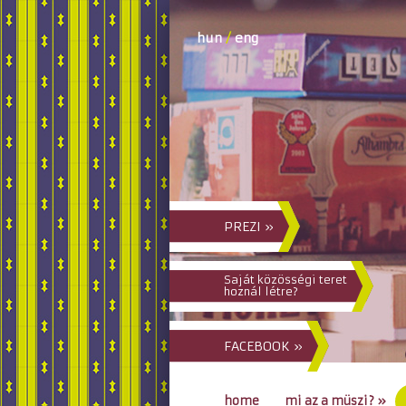
hun
/
eng
PREZI »
Saját közösségi teret
hoznál létre?
FACEBOOK »
home
mi az a müszi?
»