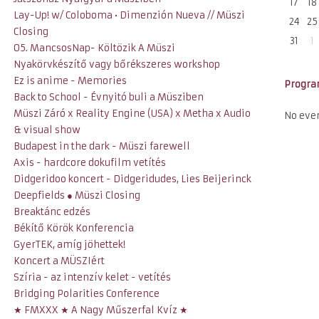
17
18
Lay-Up! w/ Coloboma • Dimenzión Nueva // Müszi
24
25
Closing
31
1
O5. MancsosNap- Költözik A Müszi
Nyakörvkészítő vagy bőrékszeres workshop
Ez is anime - Memories
Progr
Back to School - Évnyitó buli a Müsziben
Müszi Záró x Reality Engine (USA) x Metha x Audio
No eve
& visual show
Budapest in the dark - Müszi farewell
Axis - hardcore dokufilm vetítés
Didgeridoo koncert - Didgeridudes, Lies Beijerinck
Deepfields ● Müszi Closing
Breaktánc edzés
Békítő Körök Konferencia
GyerTEK, amíg jöhettek!
Koncert a MÜSZIért
Szíria - az intenzív kelet - vetítés
Bridging Polarities Conference
★ FMXXX ★ A Nagy Műszerfal Kvíz ★