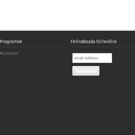
Programok
Feliratkozás hírlevélre
No events