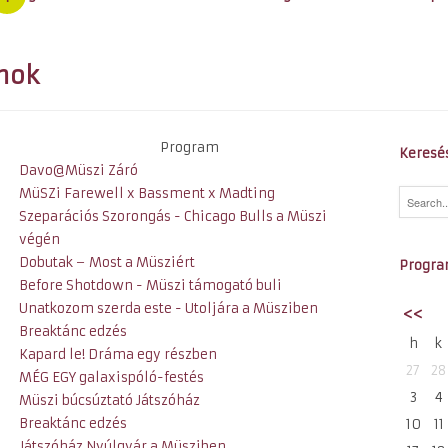
mok
Program
Keresé
Davo@Müszi Záró
MüSZi Farewell x Bassment x Madting
Szeparációs Szorongás - Chicago Bulls a Müszi
végén
Dobutak − Most a Müsziért
Progra
Before Shotdown - Müszi támogató buli
Unatkozom szerda este - Utoljára a Müsziben
<<
Breaktánc edzés
h
k
Kapard le! Dráma egy részben
27
28
MÉG EGY galaxispóló-festés
3
4
Müszi búcsúztató Játszóház
Breaktánc edzés
10
11
Játszóház Nyúlgyár a Müsziben