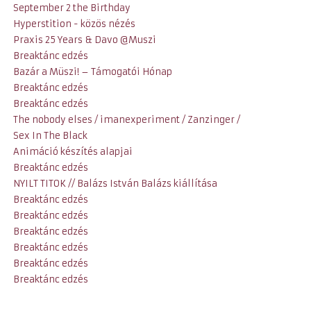
September 2 the Birthday
Hyperstition - közös nézés
Praxis 25 Years & Davo @Muszi
Breaktánc edzés
Bazár a Müszi! – Támogatói Hónap
Breaktánc edzés
Breaktánc edzés
The nobody elses / imanexperiment / Zanzinger /
Sex In The Black
Animáció készítés alapjai
Breaktánc edzés
NYILT TITOK // Balázs István Balázs kiállítása
Breaktánc edzés
Breaktánc edzés
Breaktánc edzés
Breaktánc edzés
Breaktánc edzés
Breaktánc edzés