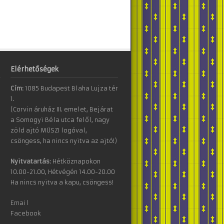
Elérhetőségek
Cím:
1085 Budapest Blaha Lujza tér
1.
(Corvin áruház III. emelet, Bejárat
a Somogyi Béla utca felől, nagy
zöld ajtó MÜSZI logóval,
csöngess, ha nincs nyitva az ajtó!)
Nyitvatartás:
Hétköznapokon
10.00-21.00, Hétvégén 14.00-20.00
Ha nincs nyitva a kapu, csöngess!
Email
Facebook