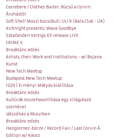
Cserebere / Clothes Barter: Búcsú a Corvin
Áruháztól
Soft Shell Müszi búcsúbuli: ULI K (Bala Club - UK)
Kvltnight presents: Wave Goodbye
Szkafander! Vertigo EP release LIVE
CRIME V.
Breaktánc edzés
Artists, their Work and Institutions - w/ Bojana
Kunst
New Tech Meetup
Budapest New Tech Meetup
1029 | Erményi Mátyás kiállítása
Breaktánc edzés
Kultúrák összehasonlítása egy világutazó
szemével
Játszóház a Müsziben
Breaktánc edzés
Hanglemez-börze / Record Fair / Last Corvin Á.
Edition w/ Káosz