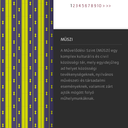
1
2
3
4
5
6
7
8
9
10
>
>>
MÜSZI
A Művelődési Szint (MÜSZI) egy
komplex kulturális és civil
közösségi tér, mely egyidejűleg
ad helyet közösségi
tevékenységeknek, nyilvános
művészeti és társadalmi
eseményeknek, valamint zárt
ajtók mögött folyó
műhelymunkáknak.