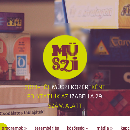
2018-TÓL
MÜSZI KÖZÉRT
KÉNT
FOLYTATJUK AZ
IZABELLA 29.
SZÁM ALATT
programok
»
terembérlés
közösség
»
média
»
kapc