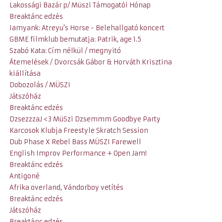
Lakossági Bazár p/ Müszi Támogatói Hónap
Breaktánc edzés
Iamyank: Atreyu's Horse - Belehallgató koncert
GBME filmklub bemutatja: Patrik, age 1.5
Szabó Kata: Cím nélkül / megnyitó
Átemelések / Dvorcsák Gábor & Horváth Krisztina
kiállítása
Dobozolás / MÜSZI
Játszóház
Breaktánc edzés
DzsezzzaJ <3 MüSzi Dzsemmm Goodbye Party
Karcosok Klubja Freestyle Skratch Session
Dub Phase X Rebel Bass MÜSZI Farewell
English Improv Performance + Open Jam!
Breaktánc edzés
Antigoné
Afrika overland, Vándorboy vetítés
Breaktánc edzés
Játszóház
Breaktánc edzés