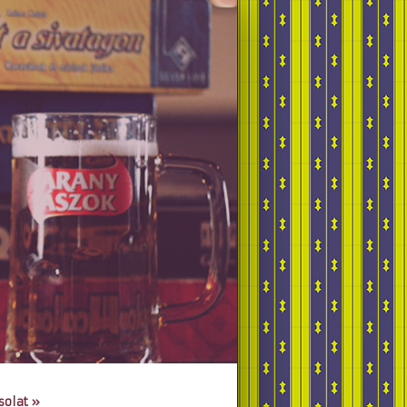
solat
»