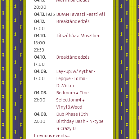
04.13.
Marimba Clouds
20:00
04.13.
19:15
BOMN Tavaszi Fesztivál
04.12.
Breaktánc edzés
17:00
04.10.
Játszóház a Müsziben
18:00 -
23:59
04.10.
Breaktánc edzés
17:00
04.09.
Lay-Up! w/ Aythar •
17:00
Lepque • Toma •
Dr.Victor
04.08.
Bedroom ● Fine
23:00
Selection#4 ●
Vinyl&Wood
04.08.
Dub Phase 10th
22:00
Birthday Bash - N-type
& Crazy D
Previous events...