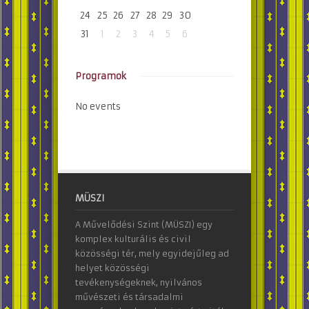
24
25
26
27
28
29
30
31
1
2
3
4
5
6
Programok
No events
MÜSZI
A Művelődési Szint (MÜSZI) egy
komplex kulturális és civil
közösségi tér, mely egyidejűleg ad
helyet közösségi
tevékenységeknek, nyilvános
művészeti és társadalmi