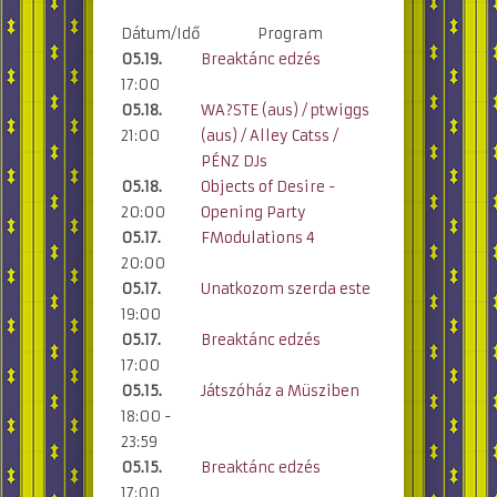
Dátum/Idő
Program
05.19.
Breaktánc edzés
17:00
05.18.
WA?STE (aus) / ptwiggs
21:00
(aus) / Alley Catss /
PÉNZ DJs
05.18.
Objects of Desire -
20:00
Opening Party
05.17.
FModulations 4
20:00
05.17.
Unatkozom szerda este
19:00
05.17.
Breaktánc edzés
17:00
05.15.
Játszóház a Müsziben
18:00 -
23:59
05.15.
Breaktánc edzés
17:00