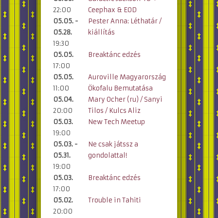
22:00
Ceephax & EOD
05.05. -
Pester Anna: Léthatár /
05.28.
kiállítás
19:30
05.05.
Breaktánc edzés
17:00
05.05.
Auroville Magyarország
11:00
Ökofalu Bemutatása
05.04.
Mary Ocher (ru) / Sanyi
20:00
Tilos / Kulcs Aliz
05.03.
New Tech Meetup
19:00
05.03. -
Ne csak játssz a
05.31.
gondolattal!
19:00
05.03.
Breaktánc edzés
17:00
05.02.
Trouble in Tahiti
20:00