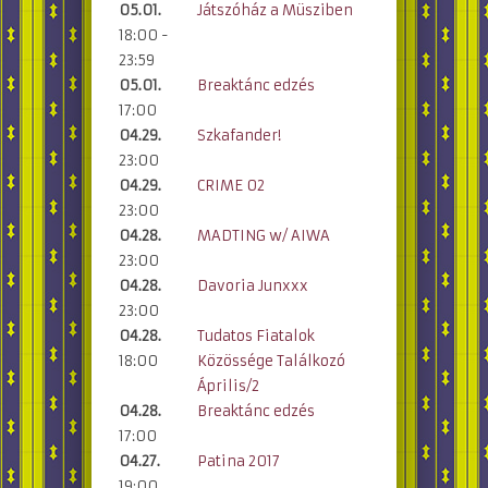
05.01.
Játszóház a Müsziben
18:00 -
23:59
05.01.
Breaktánc edzés
17:00
04.29.
Szkafander!
23:00
04.29.
CRIME 02
23:00
04.28.
MADTING w/ AIWA
23:00
04.28.
Davoria Junxxx
23:00
04.28.
Tudatos Fiatalok
18:00
Közössége Találkozó
Április/2
04.28.
Breaktánc edzés
17:00
04.27.
Patina 2017
19:00