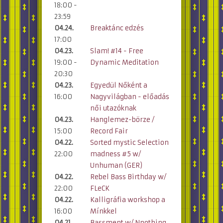
18:00 -
23:59
04.24.
Breaktánc edzés
17:00
04.23.
Slam! #14 - Free
19:00 -
Dynamic Meditation
20:30
04.23.
Egyedül Nőként a
16:00
Nagyvilágban - előadás
női utazóknak
04.23.
Hanglemez-börze /
15:00
Record Fair
04.22.
Sorted mystic Selection
22:00
madness #5 w/
Unhuman (GER)
04.22.
Rebel Bass Birthday w/
22:00
FLeCK
04.22.
Kalligráfia workshop a
16:00
Mínkkel
04.21.
Bassment w/ Nnothing