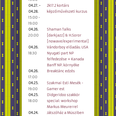
04.27. -
2k17.2 kortárs
04.28.
képzőművészeti kurzus
15:00 -
19:00
04.26.
Shaman Talks
20:00
[darkjazz] & H.Soror
[nowave/experimental]
04.26.
Vándorboy előadás: USA
18:30
Nyugati part NP
felfedezése + Kanada
Banff NP. környéke
04.26.
Breaktánc edzés
17:00
04.25.
Szakmai Esti Mesék -
19:00
Gamer est
04.25.
Didgeridoo szakkör
18:00
special: workshop
Markus Meurerrel
04.24.
Játszóház a Müsziben