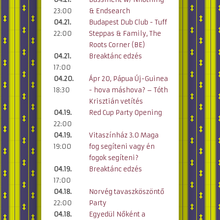
23:00
& Endsearch
04.21.
Budapest Dub Club - Tuff
22:00
Steppas & Family, The
Roots Corner (BE)
04.21.
Breaktánc edzés
17:00
04.20.
Ápr 20, Pápua Új-Guinea
18:30
- hova máshova? – Tóth
Krisztián vetítés
04.19.
Red Cup Party Opening
22:00
04.19.
Vitaszínház 3.0 Maga
19:00
fog segíteni vagy én
fogok segíteni?
04.19.
Breaktánc edzés
17:00
04.18.
Norvég tavaszköszöntő
22:00
Party
04.18.
Egyedül Nőként a