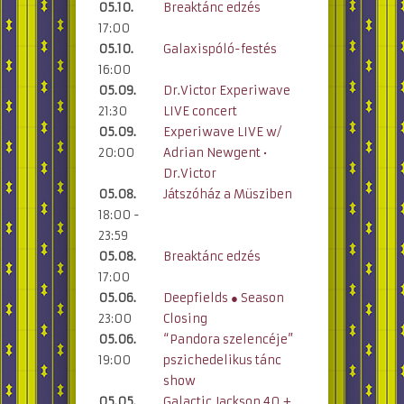
05.10.
Breaktánc edzés
17:00
05.10.
Galaxispóló-festés
16:00
05.09.
Dr.Victor Experiwave
21:30
LIVE concert
05.09.
Experiwave LIVE w/
20:00
Adrian Newgent •
Dr.Victor
05.08.
Játszóház a Müsziben
18:00 -
23:59
05.08.
Breaktánc edzés
17:00
05.06.
Deepfields ● Season
23:00
Closing
05.06.
“Pandora szelencéje”
19:00
pszichedelikus tánc
show
05.05.
Galactic Jackson 40 +