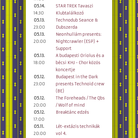
05.14.
STAR TREK Tavaszi
14:30
Klubtalálkozó
05.13.
Technodub Seance &
23:00
Dubszerda
05.13.
Neonhullám presents:
20:00
Nightcrawler (ESP) +
Support
05.13.
A budapesti Oriolus és a
18:00
bécsi KHJ - Chor közös
koncertje
05.12.
Budapest in the Dark
23:00
presents Technoid crew
(BE)
05.12.
The Foreheads / The Qbs
20:00
/ Wolf of mind
05.12.
Breaktánc edzés
17:00
05.11.
Lét-extázis technikák
20:00
vol 4.