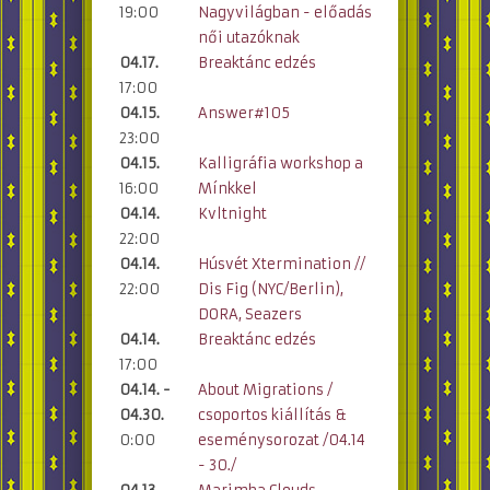
19:00
Nagyvilágban - előadás
női utazóknak
04.17.
Breaktánc edzés
17:00
04.15.
Answer#105
23:00
04.15.
Kalligráfia workshop a
16:00
Mínkkel
04.14.
Kvltnight
22:00
04.14.
Húsvét Xtermination //
22:00
Dis Fig (NYC/Berlin),
DORA, Seazers
04.14.
Breaktánc edzés
17:00
04.14. -
About Migrations /
04.30.
csoportos kiállítás &
0:00
eseménysorozat /04.14
- 30./