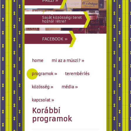
PREZI »
hun
/
eng
Saját közösségi teret
hoznál létre?
FACEBOOK »
home
mi az a müszi?
»
programok
»
terembérlés
közösség
»
média
»
kapcsolat
»
Korábbi
go to...
programok