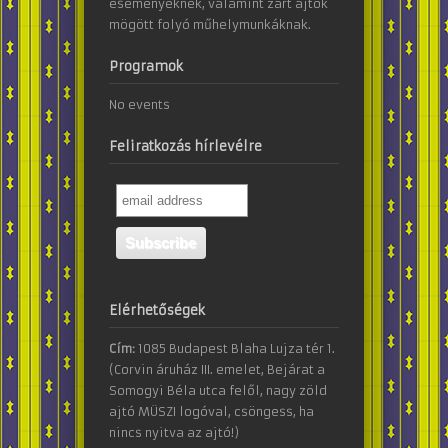
eseményeknek, valamint zárt ajtók
mögött folyó műhelymunkáknak.
Programok
No events
Feliratkozás hírlevélre
Elérhetőségek
Cím:
1085 Budapest Blaha Lujza tér 1.
(Corvin áruház III. emelet, Bejárat a
Somogyi Béla utca felől, nagy zöld
ajtó MÜSZI logóval, csöngess, ha
nincs nyitva az ajtó!)