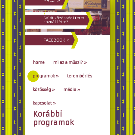
PREZI »
hun
/
eng
Saját közösségi teret
hoznál létre?
FACEBOOK »
home
mi az a müszi?
»
programok
»
terembérlés
közösség
»
média
»
kapcsolat
»
Korábbi
go to...
programok