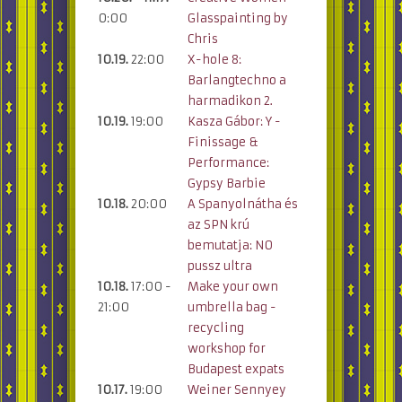
0:00
Glasspainting by
Chris
10.19.
22:00
X-hole 8:
Barlangtechno a
harmadikon 2.
10.19.
19:00
Kasza Gábor: Y -
Finissage &
Performance:
Gypsy Barbie
10.18.
20:00
A Spanyolnátha és
az SPN krú
bemutatja: N0
pussz ultra
10.18.
17:00 -
Make your own
21:00
umbrella bag -
recycling
workshop for
Budapest expats
10.17.
19:00
Weiner Sennyey