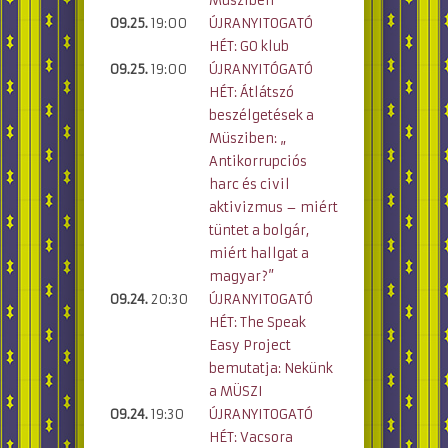
Müsziben
09.25.
19:00
ÚJRANYITOGATÓ
HÉT: GO klub
09.25.
19:00
ÚJRANYITÓGATÓ
HÉT: Átlátszó
beszélgetések a
Müsziben: „
Antikorrupciós
harc és civil
aktivizmus – miért
tüntet a bolgár,
miért hallgat a
magyar?”
09.24.
20:30
ÚJRANYITOGATÓ
HÉT: The Speak
Easy Project
bemutatja: Nekünk
a MÜSZI
09.24.
19:30
ÚJRANYITOGATÓ
HÉT: Vacsora