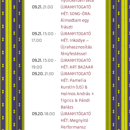
nyolckerben séta
09.21.
21:00
ÚJRANYITOGATÓ
HÉT: SONG-ÓRA:
Álmodtam egy
frászt!
09.21.
15:00 -
ÚJRANYITOGATÓ
17:00
HÉT: Inkodye –
Újrahasznosítás
fényfestéssel
09.21.
15:00 -
ÚJRANYITOGATÓ
19:00
HÉT: ART BAZAAR
09.20.
21:30
ÚJRANYITOGATÓ
HÉT: Pamelia
Kurstin (US) &
Halmos András +
Tigrics & Pándi
Balázs
09.20.
18:00
ÚJRANYITÓGATÓ
HÉT: Megnyitó
Performansz