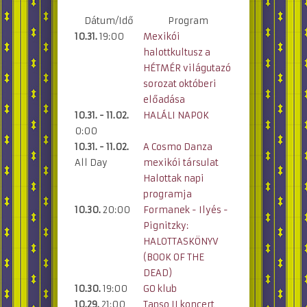
Dátum/Idő
Program
10.31.
19:00
Mexikói
halottkultusz a
HÉTMÉR világutazó
sorozat októberi
előadása
10.31. - 11.02.
HALÁLI NAPOK
0:00
10.31. - 11.02.
A Cosmo Danza
All Day
mexikói társulat
Halottak napi
programja
10.30.
20:00
Formanek - Ilyés -
Pignitzky:
HALOTTASKÖNYV
(BOOK OF THE
DEAD)
10.30.
19:00
GO klub
10.29.
21:00
Tapso II koncert