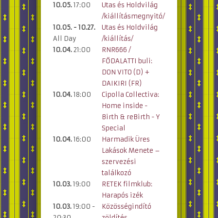
10.05.
17:00
Utas és Holdvilág
/kiállításmegnyitó/
10.05. - 10.27.
Utas és Holdvilág
All Day
/kiállítás/
10.04.
21:00
RNR666 /
FŐDALATTI buli:
DON VITO (D) +
DAIKIRI (FR)
10.04.
18:00
Cipolla Collectiva:
Home inside -
Birth & reBirth - Y
Special
10.04.
16:00
Harmadik Üres
Lakások Menete –
szervezési
találkozó
10.03.
19:00
RETEK filmklub:
Harapós izék
10.03.
19:00 -
Közösségindító
20:30
zöldítés