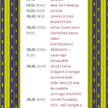
10.02.
19:00
New Tech Meetup
10.02.
19:00
GO klub
09.30.
18:30
JUHAN ULFSAK
BUDAPESTEN
09.29.
15:00 -
Cellux Füzet Üzem
19:00
[workshop Kasza
Gábor
kiállításához]
09.29.
15:00 -
BÁBUVAGY. –
21:00
vasárnapi
társasjáték
09.28.
20:00
JAZZAJ Extra::
Drágám! A hangok
összementek!
KOBI+BOLCSÓ feat.
Bernadette
Zeilinger (CH/AT/H)
09.28.
16:00
Civilek Éjszakája
2013 - Női Hangok a