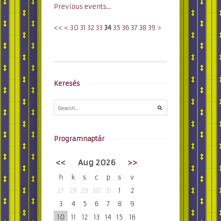
Previous events...
<<
<
30
31
32
33
34
35
36
37
38
39
>
Keresés
Programnaptár
<<
Aug 2026
>>
h
k
s
c
p
s
v
27
28
29
30
31
1
2
3
4
5
6
7
8
9
10
11
12
13
14
15
16