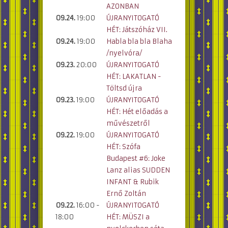
AZONBAN
09.24.
19:00
ÚJRANYITOGATÓ
HÉT: Játszóház VII.
09.24.
19:00
Habla bla bla Blaha
/nyelvóra/
09.23.
20:00
ÚJRANYITOGATÓ
HÉT: LAKATLAN -
Töltsd újra
09.23.
19:00
ÚJRANYITOGATÓ
HÉT: Hét előadás a
művészetről
09.22.
19:00
ÚJRANYITOGATÓ
HÉT: Szófa
Budapest #6: Joke
Lanz alias SUDDEN
INFANT & Rubik
Ernő Zoltán
09.22.
16:00 -
ÚJRANYITOGATÓ
18:00
HÉT: MÜSZI a