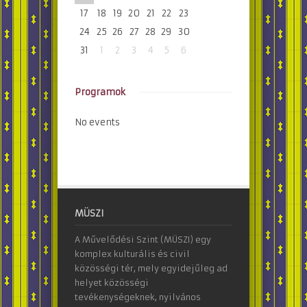
17
18
19
20
21
22
23
24
25
26
27
28
29
30
31
1
2
3
4
5
6
Programok
No events
MÜSZI
A Művelődési Szint (MÜSZI) egy
komplex kulturális és civil
közösségi tér, mely egyidejűleg ad
helyet közösségi
tevékenységeknek, nyilvános