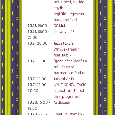
Bells-szel, a világ
egyik
legkülönlegesebb
hangszerével
10.23.
19:00
GO klub
10.22.
18:00 -
Leltár vol. 17
22:00
10.21.
20:00
JazzaJ Extra:
WhyOakTreeOh
feat. Rubik
10.21.
19:00
Újabb hét előadás a
művészetről -
harmadik előadás
10.21.
19:00
Játszóház IX.
10.21.
16:00 -
NYÍLT KONZULTÁCIÓ
20:00
a Lakatlan__Töltsd
újra! programról
10.20.
15:00 -
ArtBazaar
19:00
10.20. - 11.17.
Creative Women -