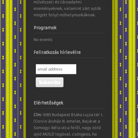
művészeti és társadalmi
eseményeknek, valamint zárt ajtók
mögött folyó műhelymunkáknak.
Programok
No events
Feliratkozás hírlevélre
Elérhetőségek
Cím:
1085 Budapest Blaha Lujza tér 1.
(Corvin áruház III. emelet, Bejárat a
Somogyi Béla utca felől, nagy zöld
ajtó MÜSZI logóval, csöngess, ha