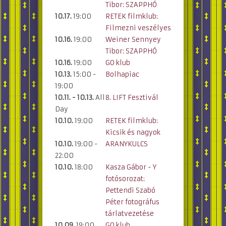
Tibor: SZAPPHÓ
10.17.
19:00
RETEK filmklub:
Filmezni veszélyes
10.16.
19:00
Weiner Sennyey
Tibor: SZAPPHÓ
10.16.
19:00
GO klub
10.13.
15:00 -
Bolhapiac
19:00
10.11. - 10.13.
All
8. LIFT Fesztivál
Day
10.10.
19:00
RETEK filmklub:
Kicsik és nagyok
10.10.
19:00 -
ARANYKULCS
22:00
10.10.
18:00
Kasza Gábor - Y
fotósorozat:
Pettendi Szabó
Péter fotográfus
tárlatvezetése
10.09.
19:00
GO klub